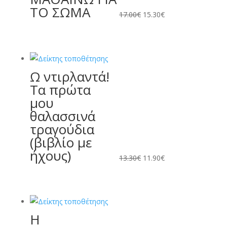
ΤΟ ΣΩΜΑ
17.00€.
είναι:
17.00
€
15.30
€
15.30€.
Ω ντιρλαντά!
Original
Η
Τα πρώτα
price
τρέχουσα
μου
was:
τιμή
θαλασσινά
13.30€.
είναι:
τραγούδια
11.90€.
(βιβλίο με
ήχους)
13.30
€
11.90
€
Η