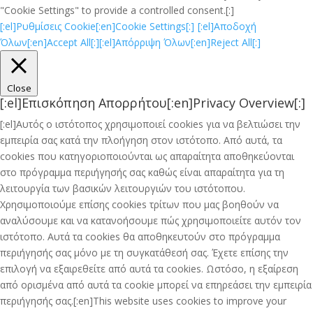
"Cookie Settings" to provide a controlled consent.[:]
[:el]Ρυθμίσεις Cookie[:en]Cookie Settings[:]
[:el]Αποδοχή
Όλων[:en]Accept All[:]
[:el]Απόρριψη Όλων[:en]Reject All[:]
Close
[:el]Επισκόπηση Απορρήτου[:en]Privacy Overview[:]
[:el]Αυτός ο ιστότοπος χρησιμοποιεί cookies για να βελτιώσει την
εμπειρία σας κατά την πλοήγηση στον ιστότοπο. Από αυτά, τα
cookies που κατηγοριοποιούνται ως απαραίτητα αποθηκεύονται
στο πρόγραμμα περιήγησής σας καθώς είναι απαραίτητα για τη
λειτουργία των βασικών λειτουργιών του ιστότοπου.
Χρησιμοποιούμε επίσης cookies τρίτων που μας βοηθούν να
αναλύσουμε και να κατανοήσουμε πώς χρησιμοποιείτε αυτόν τον
ιστότοπο. Αυτά τα cookies θα αποθηκευτούν στο πρόγραμμα
περιήγησής σας μόνο με τη συγκατάθεσή σας. Έχετε επίσης την
επιλογή να εξαιρεθείτε από αυτά τα cookies. Ωστόσο, η εξαίρεση
από ορισμένα από αυτά τα cookie μπορεί να επηρεάσει την εμπειρία
περιήγησής σας.[:en]This website uses cookies to improve your