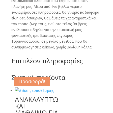
εντυπωσιακά πλάσματα που έζησαν ποτέ στον
πλανήτη μας! Μέσα από ένα βιβλίο γεμάτο
ενδιαφέρουσες πληροφορίες, θα γνωρίσεις διάφορα
είδη δεινόσαυρων, θα μάθεις τα χαρακτηριστικά και
τον τρόπο ζωής τους, ενώ στο τέλος θα βρεις
αναλυτικές οδηγίες για την κατασκευή μιας
φανταστικής τρισδιάστατης φιγούρας
Τυραννόσαυρου, σε μεγάλο μέγεθος, που θα
συναρμολογήσεις εύκολα, χωρίς ψαλίδι ή κόλλα.
Επιπλέον πληροφορίες
Σχετικά προϊόντα
Προσφορά!
Προσφορά!
ΑΝΑΚΑΛΥΠΤΩ
Original
Η
ΚΑΙ
price
τρέχουσα
ΜΑΘΑΙΝΩ ΓΙΑ
was:
τιμή