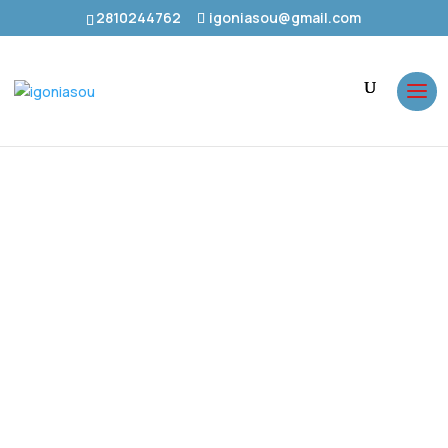
2810244762
igoniasou@gmail.com