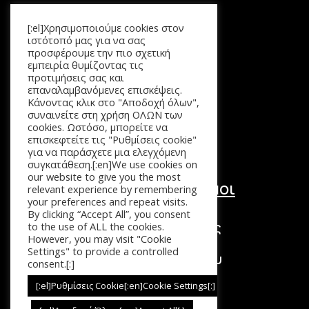
[:el]Χρησιμοποιούμε cookies στον
Μενού
ιστότοπό μας για να σας
προσφέρουμε την πιο σχετική
Αρχική
εμπειρία θυμίζοντας τις
Προϊόντα
προτιμήσεις σας και
επαναλαμβανόμενες επισκέψεις.
Καλάθι
Κάνοντας κλικ στο "Αποδοχή όλων",
Επικοινωνία
συναινείτε στη χρήση ΟΛΩΝ των
cookies. Ωστόσο, μπορείτε να
επισκεφτείτε τις "Ρυθμίσεις cookie"
για να παράσχετε μια ελεγχόμενη
συγκατάθεση.[:en]We use cookies on
our website to give you the most
Χρήσιμοι Σύνδεσμοι
relevant experience by remembering
your preferences and repeat visits.
Τόποι Πληρωμής
By clicking “Accept All”, you consent
Τρόποι Επιστροφής
to the use of ALL the cookies.
However, you may visit "Cookie
Τρόποι Αποστολής
Settings" to provide a controlled
Πολιτική Απορρήτου
consent.[:]
Όροι Χρήσης
[:el]Ρυθμίσεις Cookie[:en]Cookie Settings[:]