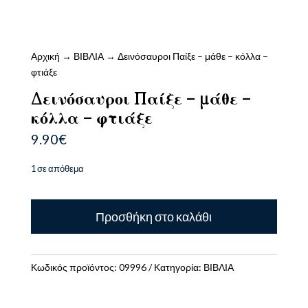
Αρχική
→
ΒΙΒΛΙΑ
→ Δεινόσαυροι Παίξε – μάθε – κόλλα –
φτιάξε
Δεινόσαυροι Παίξε – μάθε –
κόλλα – φτιάξε
9.90
€
1 σε απόθεμα
Δεινόσαυροι
Προσθήκη στο καλάθι
Παίξε
-
μάθε
-
Κωδικός προϊόντος:
09996
Κατηγορία:
ΒΙΒΛΙΑ
κόλλα
-