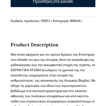
Προσθήκη στο καλάθι
άτομα
Ο
μακρύς
δρόμος
Κωδικός προϊόντος:
09851
Κατηγορία:
ΒΙΒΛΙΑ
προς
την
ατομική
βόμβα
Product Description
ποσότητα
Μια επική αφήγηση για τον αγώνα δρόμου της Επιστήμης
που άλλαξε τον ρου της Ιστορίας Από την ανακάλυψη της
ραδιενέργειας έως την εκκωφαντική στιγμή της σχάσης, τα
ΕΚΡΗΚΤΙΚΑ ΑΤΟΜΑ ξετυλίγουν το χρονικό της πιο
επικίνδυνης αναμέτρησης στην ιστορία της
ανθρωπότητας: της κατασκευής της Ατομικής Βόμβας. Με
οδηγό τις μαρτυρίες των ίδιων των πρωταγωνιστών,
βαδίζουμε στα σκοτεινά εργαστήρια και στις κλειστές
αίθουσες των πολιτικών αποφάσεων και από εκεί στο
πεδίο των στρατιωτικών επιχειρήσεων ανακαλύπτουμε το