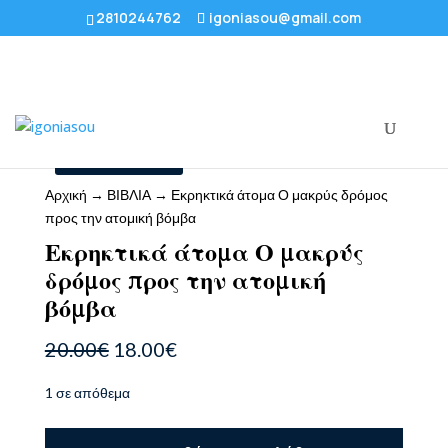
2810244762
igoniasou@gmail.com
Προσφορά!
Αρχική
→
ΒΙΒΛΙΑ
→ Εκρηκτικά άτομα Ο μακρύς δρόμος
προς την ατομική βόμβα
Εκρηκτικά άτομα Ο μακρύς
δρόμος προς την ατομική
βόμβα
Original
Η
20.00
€
18.00
€
price
τρέχουσα
was:
τιμή
1 σε απόθεμα
20.00€.
είναι:
18.00€.
Εκρηκτικά