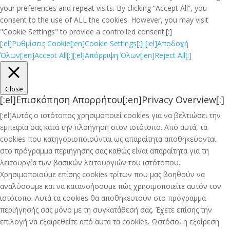
your preferences and repeat visits. By clicking “Accept All”, you
consent to the use of ALL the cookies. However, you may visit
"Cookie Settings" to provide a controlled consent.[:]
[:el]Ρυθμίσεις Cookie[:en]Cookie Settings[:]
[:el]Αποδοχή
Όλων[:en]Accept All[:]
[:el]Απόρριψη Όλων[:en]Reject All[:]
Close
[:el]Επισκόπηση Απορρήτου[:en]Privacy Overview[:]
[:el]Αυτός ο ιστότοπος χρησιμοποιεί cookies για να βελτιώσει την
εμπειρία σας κατά την πλοήγηση στον ιστότοπο. Από αυτά, τα
cookies που κατηγοριοποιούνται ως απαραίτητα αποθηκεύονται
στο πρόγραμμα περιήγησής σας καθώς είναι απαραίτητα για τη
λειτουργία των βασικών λειτουργιών του ιστότοπου.
Χρησιμοποιούμε επίσης cookies τρίτων που μας βοηθούν να
αναλύσουμε και να κατανοήσουμε πώς χρησιμοποιείτε αυτόν τον
ιστότοπο. Αυτά τα cookies θα αποθηκευτούν στο πρόγραμμα
περιήγησής σας μόνο με τη συγκατάθεσή σας. Έχετε επίσης την
επιλογή να εξαιρεθείτε από αυτά τα cookies. Ωστόσο, η εξαίρεση