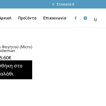
Στοιχεία 0
Αρχική
Προϊόντα
Επικοινωνία
 Φαγητού (Micro)
piderman
5.60
€
σθήκη στο
καλάθι