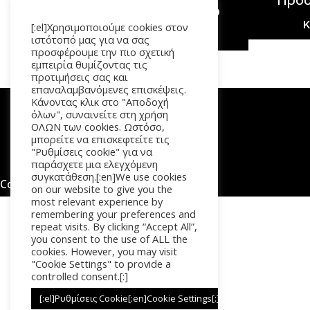
Προσθήκη στο
[:el]Χρησιμοποιούμε cookies στον
καλάθι
ιστότοπό μας για να σας
προσφέρουμε την πιο σχετική
εμπειρία θυμίζοντας τις
προτιμήσεις σας και
επαναλαμβανόμενες επισκέψεις.
Κάνοντας κλικ στο "Αποδοχή
όλων", συναινείτε στη χρήση
ΟΛΩΝ των cookies. Ωστόσο,
μπορείτε να επισκεφτείτε τις
"Ρυθμίσεις cookie" για να
παράσχετε μια ελεγχόμενη
συγκατάθεση.[:en]We use cookies
Copyright © 2026. All Rights Reserved
on our website to give you the
most relevant experience by
remembering your preferences and
repeat visits. By clicking “Accept All”,
you consent to the use of ALL the
cookies. However, you may visit
"Cookie Settings" to provide a
controlled consent.[:]
[:el]Ρυθμίσεις Cookie[:en]Cookie Settings[:]