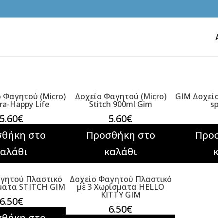
 Φαγητού (Micro)
Δοχείο Φαγητού (Micro)
GIM Δοχείο
ra-Happy Life
Stitch 900ml Gim
s
5.60
€
5.60
€
θήκη στο
Προσθήκη στο
Προ
καλάθι
καλάθι
αγητού Πλαστικό
Δοχείο Φαγητού Πλαστικό
σματα STITCH GIM
με 3 Χωρίσματα HELLO
KITTY GIM
6.50
€
6.50
€
θήκη στο