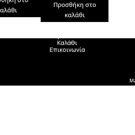
Προσθήκη στο
καλάθι
καλάθι
Μενού
Αρχική
Προϊόντα
Καλάθι
Επικοινωνία
M