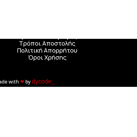
Χρήσιμοι Σύνδεσμοι
Τόποι Πληρωμής
Τρόποι Επιστροφής
Τρόποι Αποστολής
Πολιτική Απορρήτου
Όροι Χρήσης
dycode_
ade with
❤︎
by