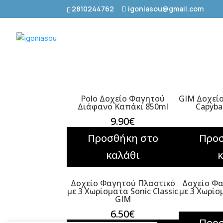
2810244762
igoniasou@gmail.com
Polo Δοχείο Φαγητού
GIM Δοχείο
Διάφανο Καπάκι 850ml
Capyba
9.90
€
Προσθήκη στο
Προσ
καλάθι
Δοχείο Φαγητού Πλαστικό
Δοχείο Φ
με 3 Χωρίσματα Sonic Classic
με 3 Χωρί
GIM
6.50
€
Προσ