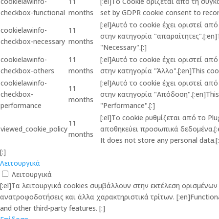
cookielawinfo-
11
[:el]Το Cookie ορίζεται από τη συγ
checkbox-functional
months
set by GDPR cookie consent to record
[:el]Αυτό το cookie έχει οριστεί α
cookielawinfo-
11
στην κατηγορία "απαραίτητες".[:en]Th
checkbox-necessary
months
"Necessary".[:]
cookielawinfo-
11
[:el]Αυτό το cookie έχει οριστεί α
checkbox-others
months
στην κατηγορία "Άλλο".[:en]This cook
cookielawinfo-
[:el]Αυτό το cookie έχει οριστεί α
11
checkbox-
στην κατηγορία "Απόδοση".[:en]This c
months
performance
"Performance".[:]
[:el]Το cookie ρυθμίζεται από το P
11
viewed_cookie_policy
αποθηκεύει προσωπικά δεδομένα.[:en]
months
It does not store any personal data.[:
[:]
Λειτουργικά
Λειτουργικά
[:el]Τα λειτουργικά cookies συμβάλλουν στην εκτέλεση ορισμέν
ανατροφοδοτήσεις και άλλα χαρακτηριστικά τρίτων. [:en]Functional co
and other third-party features. [:]