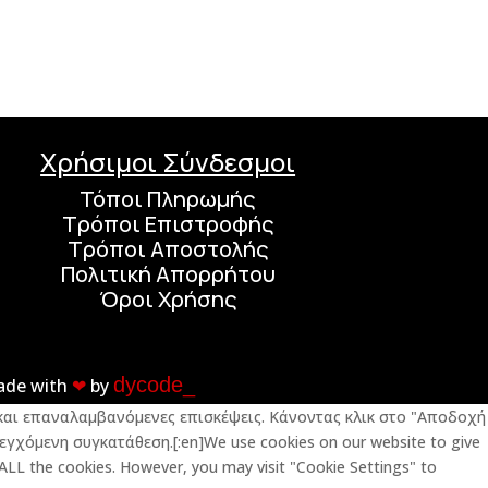
Χρήσιμοι Σύνδεσμοι
Τόποι Πληρωμής
Τρόποι Επιστροφής
Τρόποι Αποστολής
Πολιτική Απορρήτου
Όροι Χρήσης
dycode_
ade with
❤︎
by
ς και επαναλαμβανόμενες επισκέψεις. Κάνοντας κλικ στο "Αποδοχή
εγχόμενη συγκατάθεση.[:en]We use cookies on our website to give
 ALL the cookies. However, you may visit "Cookie Settings" to