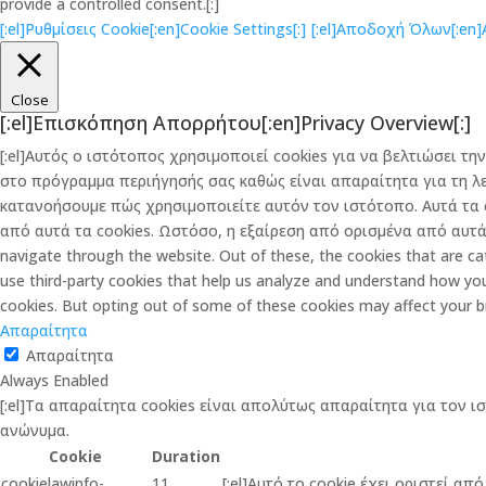
provide a controlled consent.[:]
[:el]Ρυθμίσεις Cookie[:en]Cookie Settings[:]
[:el]Αποδοχή Όλων[:en]Ac
Close
[:el]Επισκόπηση Απορρήτου[:en]Privacy Overview[:]
[:el]Αυτός ο ιστότοπος χρησιμοποιεί cookies για να βελτιώσει 
στο πρόγραμμα περιήγησής σας καθώς είναι απαραίτητα για τη λ
κατανοήσουμε πώς χρησιμοποιείτε αυτόν τον ιστότοπο. Αυτά τα 
από αυτά τα cookies. Ωστόσο, η εξαίρεση από ορισμένα από αυτά τ
navigate through the website. Out of these, the cookies that are cat
use third-party cookies that help us analyze and understand how you
cookies. But opting out of some of these cookies may affect your b
Απαραίτητα
Απαραίτητα
Always Enabled
[:el]Τα απαραίτητα cookies είναι απολύτως απαραίτητα για τον ι
ανώνυμα.
Cookie
Duration
cookielawinfo-
11
[:el]Αυτό το cookie έχει οριστεί α