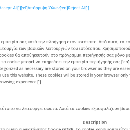
cept All[:]
[:el]Απόρριψη Όλων[:en]Reject All[:]
την εμπειρία σας κατά την πλοήγηση στον ιστότοπο. Από αυτά, τα
ειτουργία των βασικών λειτουργιών του ιστότοπου. Χρησιμοποιού
cookies θα αποθηκευτούν στο πρόγραμμα περιήγησής σας μόνο με 
α cookie μπορεί να επηρεάσει την εμπειρία περιήγησής σας.[:en]Th
egorized as necessary are stored on your browser as they are essenti
 use this website. These cookies will be stored in your browser only
rowsing experience.[:]
στότοπο να λειτουργεί σωστά. Αυτά τα cookies εξασφαλίζουν βασι
Description
πό το plugin συγκατάθεσης Cookie GDPR. Το cookie χρησιμοποιείτα