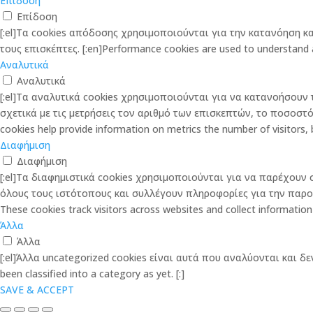
Επίδοση
Επίδοση
[:el]Τα cookies απόδοσης χρησιμοποιούνται για την κατανόηση 
τους επισκέπτες. [:en]Performance cookies are used to understand and
Αναλυτικά
Αναλυτικά
[:el]Τα αναλυτικά cookies χρησιμοποιούνται για να κατανοήσου
σχετικά με τις μετρήσεις τον αριθμό των επισκεπτών, το ποσοστό αν
cookies help provide information on metrics the number of visitors, bo
Διαφήμιση
Διαφήμιση
[:el]Τα διαφημιστικά cookies χρησιμοποιούνται για να παρέχουν σ
όλους τους ιστότοπους και συλλέγουν πληροφορίες για την παροχή 
These cookies track visitors across websites and collect information
Άλλα
Άλλα
[:el]Άλλα uncategorized cookies είναι αυτά που αναλύονται και δεν
been classified into a category as yet. [:]
SAVE & ACCEPT