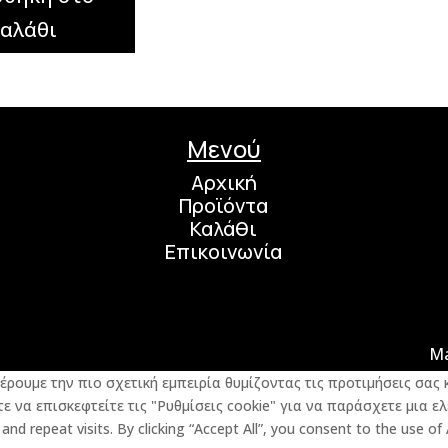
καλάθι
Μενού
Αρχική
Προϊόντα
Καλάθι
Επικοινωνία
M
φέρουμε την πιο σχετική εμπειρία θυμίζοντας τις προτιμήσεις σα
 να επισκεφτείτε τις "Ρυθμίσεις cookie" για να παράσχετε μια ελ
d repeat visits. By clicking “Accept All”, you consent to the use of