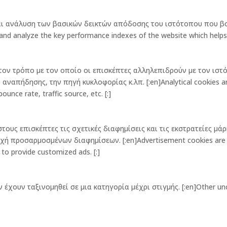
και ανάλυση των βασικών δεικτών απόδοσης του ιστότοπου που β
 analyze the key performance indexes of the website which helps in d
ν τον τρόπο με τον οποίο οι επισκέπτες αλληλεπιδρούν με τον ι
απήδησης, την πηγή κυκλοφορίας κ.λπ. [:en]Analytical cookies are 
unce rate, traffic source, etc. [:]
τους επισκέπτες τις σχετικές διαφημίσεις και τις εκστρατείες μά
προσαρμοσμένων διαφημίσεων. [:en]Advertisement cookies are used
 to provide customized ads. [:]
 έχουν ταξινομηθεί σε μια κατηγορία μέχρι στιγμής. [:en]Other unc