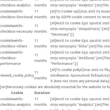
checkbox-analytics
months
στην κατηγορία "Analytics".[:en]This 
cookielawinfo-
11
[:el]Το Cookie ορίζεται από τη συγ
checkbox-functional
months
set by GDPR cookie consent to record
[:el]Αυτό το cookie έχει οριστεί α
cookielawinfo-
11
στην κατηγορία "απαραίτητες".[:en]Th
checkbox-necessary
months
"Necessary".[:]
cookielawinfo-
11
[:el]Αυτό το cookie έχει οριστεί α
checkbox-others
months
στην κατηγορία "Άλλο".[:en]This cook
cookielawinfo-
[:el]Αυτό το cookie έχει οριστεί α
11
checkbox-
στην κατηγορία "Απόδοση".[:en]This c
months
performance
"Performance".[:]
[:el]Το cookie ρυθμίζεται από το P
11
viewed_cookie_policy
αποθηκεύει προσωπικά δεδομένα.[:en]
months
It does not store any personal data.[:
[:en]Necessary cookies are absolutely essential for the website to f
Cookie
Duration
cookielawinfo-
11
[:el]Αυτό το cookie έχει οριστεί α
checkbox-analytics
months
στην κατηγορία "Analytics".[:en]This 