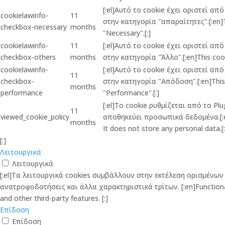
[:el]Αυτό το cookie έχει οριστεί α
cookielawinfo-
11
στην κατηγορία "απαραίτητες".[:en]Th
checkbox-necessary
months
"Necessary".[:]
cookielawinfo-
11
[:el]Αυτό το cookie έχει οριστεί α
checkbox-others
months
στην κατηγορία "Άλλο".[:en]This cook
cookielawinfo-
[:el]Αυτό το cookie έχει οριστεί α
11
checkbox-
στην κατηγορία "Απόδοση".[:en]This c
months
performance
"Performance".[:]
[:el]Το cookie ρυθμίζεται από το P
11
viewed_cookie_policy
αποθηκεύει προσωπικά δεδομένα.[:en]
months
It does not store any personal data.[:
[:]
Λειτουργικά
Λειτουργικά
[:el]Τα λειτουργικά cookies συμβάλλουν στην εκτέλεση ορισμέν
ανατροφοδοτήσεις και άλλα χαρακτηριστικά τρίτων. [:en]Functional co
and other third-party features. [:]
Επίδοση
Επίδοση