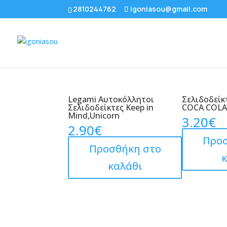
2810244762
igoniasou@gmail.com
Legami Αυτοκόλλητοι
Σελιδοδεί
Σελιδοδείκτες Keep in
COCA COLA
Mind,Unicorn
3.20
€
2.90
€
Προσ
Προσθήκη στο
καλάθι