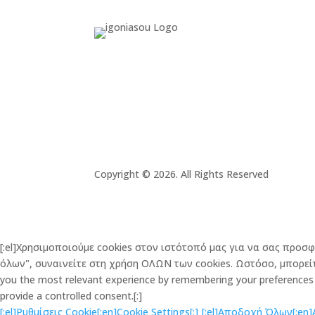
Copyright © 2026. All Rights Reserved
[:el]Χρησιμοποιούμε cookies στον ιστότοπό μας για να σας προσ
όλων", συναινείτε στη χρήση ΟΛΩΝ των cookies. Ωστόσο, μπορείτε
you the most relevant experience by remembering your preferences an
provide a controlled consent.[:]
[:el]Ρυθμίσεις Cookie[:en]Cookie Settings[:]
[:el]Αποδοχή Όλων[:en]Ac