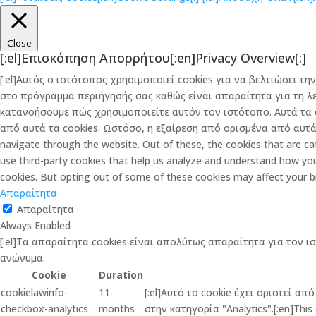
Close
[:el]Επισκόπηση Απορρήτου[:en]Privacy Overview[:]
[:el]Αυτός ο ιστότοπος χρησιμοποιεί cookies για να βελτιώσει 
στο πρόγραμμα περιήγησής σας καθώς είναι απαραίτητα για τη λ
κατανοήσουμε πώς χρησιμοποιείτε αυτόν τον ιστότοπο. Αυτά τα 
από αυτά τα cookies. Ωστόσο, η εξαίρεση από ορισμένα από αυτά τ
navigate through the website. Out of these, the cookies that are cat
use third-party cookies that help us analyze and understand how you
cookies. But opting out of some of these cookies may affect your b
Απαραίτητα
Απαραίτητα
Always Enabled
[:el]Τα απαραίτητα cookies είναι απολύτως απαραίτητα για τον ι
ανώνυμα.
Cookie
Duration
cookielawinfo-
11
[:el]Αυτό το cookie έχει οριστεί α
checkbox-analytics
months
στην κατηγορία "Analytics".[:en]This 