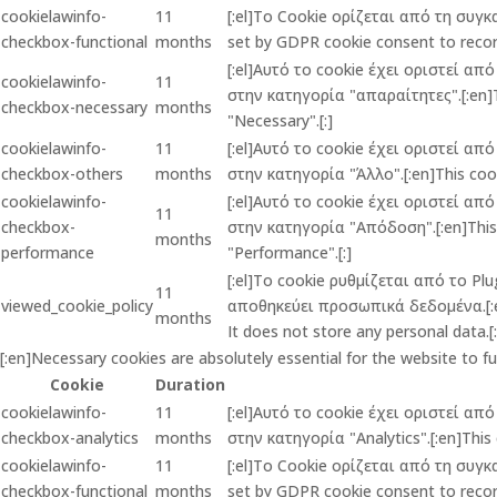
cookielawinfo-
11
[:el]Το Cookie ορίζεται από τη συγ
checkbox-functional
months
set by GDPR cookie consent to record
[:el]Αυτό το cookie έχει οριστεί α
cookielawinfo-
11
στην κατηγορία "απαραίτητες".[:en]Th
checkbox-necessary
months
"Necessary".[:]
cookielawinfo-
11
[:el]Αυτό το cookie έχει οριστεί α
checkbox-others
months
στην κατηγορία "Άλλο".[:en]This cook
cookielawinfo-
[:el]Αυτό το cookie έχει οριστεί α
11
checkbox-
στην κατηγορία "Απόδοση".[:en]This c
months
performance
"Performance".[:]
[:el]Το cookie ρυθμίζεται από το P
11
viewed_cookie_policy
αποθηκεύει προσωπικά δεδομένα.[:en]
months
It does not store any personal data.[:
[:en]Necessary cookies are absolutely essential for the website to f
Cookie
Duration
cookielawinfo-
11
[:el]Αυτό το cookie έχει οριστεί α
checkbox-analytics
months
στην κατηγορία "Analytics".[:en]This 
cookielawinfo-
11
[:el]Το Cookie ορίζεται από τη συγ
checkbox-functional
months
set by GDPR cookie consent to record