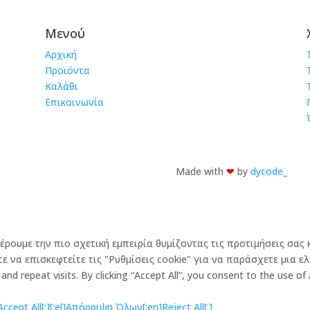
Μενού
Αρχική
Προϊόντα
Καλάθι
Επικοινωνία
Made with
❤︎
by
dycode_
φέρουμε την πιο σχετική εμπειρία θυμίζοντας τις προτιμήσεις σα
 να επισκεφτείτε τις "Ρυθμίσεις cookie" για να παράσχετε μια ελ
d repeat visits. By clicking “Accept All”, you consent to the use of
cept All[:]
[:el]Απόρριψη Όλων[:en]Reject All[:]