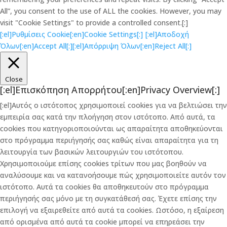
All”, you consent to the use of ALL the cookies. However, you may
visit "Cookie Settings" to provide a controlled consent.[:]
[:el]Ρυθμίσεις Cookie[:en]Cookie Settings[:]
[:el]Αποδοχή
Όλων[:en]Accept All[:]
[:el]Απόρριψη Όλων[:en]Reject All[:]
Close
[:el]Επισκόπηση Απορρήτου[:en]Privacy Overview[:]
[:el]Αυτός ο ιστότοπος χρησιμοποιεί cookies για να βελτιώσει την
εμπειρία σας κατά την πλοήγηση στον ιστότοπο. Από αυτά, τα
cookies που κατηγοριοποιούνται ως απαραίτητα αποθηκεύονται
στο πρόγραμμα περιήγησής σας καθώς είναι απαραίτητα για τη
λειτουργία των βασικών λειτουργιών του ιστότοπου.
Χρησιμοποιούμε επίσης cookies τρίτων που μας βοηθούν να
αναλύσουμε και να κατανοήσουμε πώς χρησιμοποιείτε αυτόν τον
ιστότοπο. Αυτά τα cookies θα αποθηκευτούν στο πρόγραμμα
περιήγησής σας μόνο με τη συγκατάθεσή σας. Έχετε επίσης την
επιλογή να εξαιρεθείτε από αυτά τα cookies. Ωστόσο, η εξαίρεση
από ορισμένα από αυτά τα cookie μπορεί να επηρεάσει την