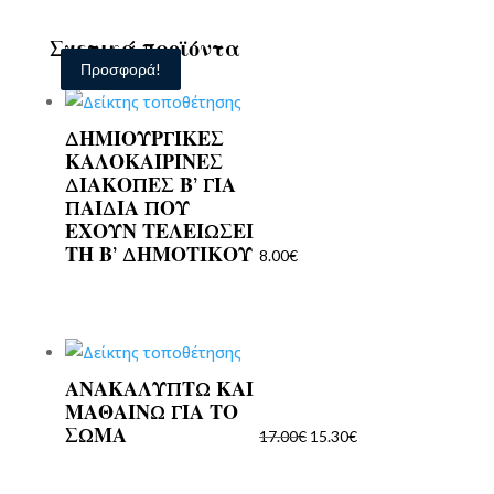
Σχετικά προϊόντα
Προσφορά!
Προσφορά!
ΔΗΜΙΟΥΡΓΙΚΕΣ
ΚΑΛΟΚΑΙΡΙΝΕΣ
ΔΙΑΚΟΠΕΣ Β’ ΓΙΑ
ΠΑΙΔΙΑ ΠΟΥ
ΕΧΟΥΝ ΤΕΛΕΙΩΣΕΙ
ΤΗ Β’ ΔΗΜΟΤΙΚΟΥ
8.00
€
ΑΝΑΚΑΛΥΠΤΩ ΚΑΙ
Original
Η
ΜΑΘΑΙΝΩ ΓΙΑ ΤΟ
price
τρέχουσα
ΣΩΜΑ
17.00
€
15.30
€
was:
τιμή
17.00€.
είναι: