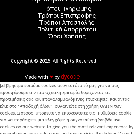
Τόποι Πληρωμής
Τρόποι Επιστροφής
Τρόποι Αποστολής
Πολιτική Απορρήτου
Όροι Χρήσης
Copyright © 2026. All Rights Reserved
dycode_
Made with
❤︎
by
[:el]Χρησιμοποιούμε cookies στον ιστότοπό μας για να σας
προσφέρουμε την πιο σχετική εμπειρία θυμίζοντας τις
προτιμήσεις σας και επαναλαμβανόμενες επισκέψεις. Κάνοντας
κλικ στο "Αποδοχή όλων", συναινείτε στη χρήση ΟΛΩΝ των
cookies. Ωστόσο, μπορείτε να επισκεφτείτε τις "Ρυθμίσεις cookie"
για να παράσχετε μια ελεγχόμενη συγκατάθεση.[:en]We use
cookies on our website to give you the most relevant experience by
remembering your preferences and repeat visits. By clicking “Accept