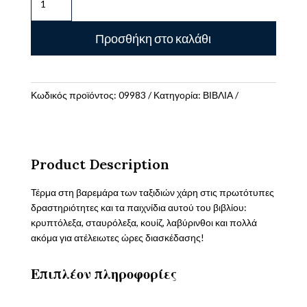
ΠΑΙΧΝΙΔΙΑ
ΓΙΑ
Προσθήκη στο καλάθι
ΕΥΧΑΡΙΣΤΕΣ
ΩΡΕΣ
ΣΤΟ
ΑΥΤΟΚΙΝΗΤΟ
Κωδικός προϊόντος:
09983
Κατηγορία:
ΒΙΒΛΙΑ
ποσότητα
Product Description
Τέρμα στη βαρεμάρα των ταξιδιών χάρη στις πρωτότυπες
δραστηριότητες και τα παιχνίδια αυτού του βιβλίου:
κρυπτόλεξα, σταυρόλεξα, κουίζ, λαβύρινθοι και πολλά
ακόμα για ατέλειωτες ώρες διασκέδασης!
Επιπλέον πληροφορίες