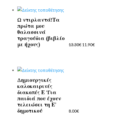
15.30€.
Ω ντιρλαντά!Τα
Original
Η
πρώτα μου
price
τρέχουσα
θαλασσινά
was:
τιμή
τραγούδια (βιβλίο
13.30€.
είναι:
με ήχους)
13.30
€
11.90
€
11.90€.
Δημιουργικές
καλοκαιρινές
διακοπές Ε ‘Για
παιδιά που έχουν
τελειώσει τη Ε’
δημοτικού
8.00
€