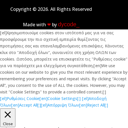
Copyright © 2026. All Rights Reserved
dycode_
Made with
❤︎
by
[:el]Χρησιμοποιούμε cookies στον ιστότοπό μας για να σας
προσφέρουμε την πιο σχετική εμπειρία θυμίζοντας τις
προτιμήσεις σας και επαναλαμβανόμενες επισκέψεις. Κάνοντας
κλικ στο "Αποδοχή όλων", συναινείτε στη χρήση ΟΛΩΝ των
cookies. Ωστόσο, μπορείτε να επισκεφτείτε τις "Ρυθμίσεις cookie"
για να παράσχετε μια ελεγχόμενη συγκατάθεση.[:en]We use
cookies on our website to give you the most relevant experience by
remembering your preferences and repeat visits. By clicking “Accept
All”, you consent to the use of ALL the cookies. However, you may
visit "Cookie Settings" to provide a controlled consent.[:]
[:el]Ρυθμίσεις Cookie[:en]Cookie Settings[:]
[:el]Αποδοχή
Όλων[:en]Accept All[:]
[:el]Απόρριψη Όλων[:en]Reject All[:]
Close