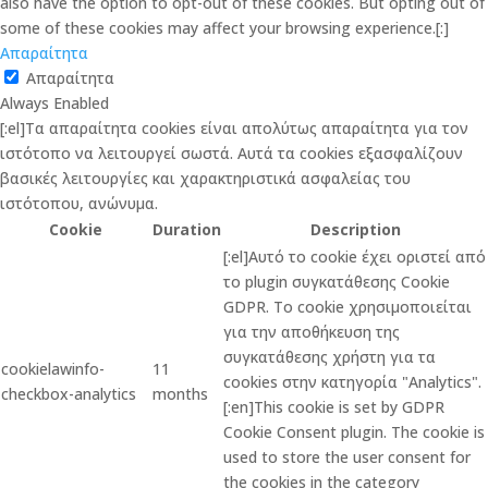
also have the option to opt-out of these cookies. But opting out of
some of these cookies may affect your browsing experience.[:]
Απαραίτητα
Απαραίτητα
Always Enabled
[:el]Τα απαραίτητα cookies είναι απολύτως απαραίτητα για τον
ιστότοπο να λειτουργεί σωστά. Αυτά τα cookies εξασφαλίζουν
βασικές λειτουργίες και χαρακτηριστικά ασφαλείας του
ιστότοπου, ανώνυμα.
Cookie
Duration
Description
[:el]Αυτό το cookie έχει οριστεί από
το plugin συγκατάθεσης Cookie
GDPR. Το cookie χρησιμοποιείται
για την αποθήκευση της
συγκατάθεσης χρήστη για τα
cookielawinfo-
11
cookies στην κατηγορία "Analytics".
checkbox-analytics
months
[:en]This cookie is set by GDPR
Cookie Consent plugin. The cookie is
used to store the user consent for
the cookies in the category