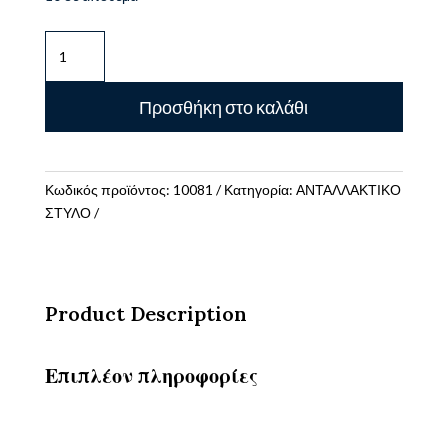
ΑΝΤΑΛΛΑΚΤΙΚΑ
ΣΤΥΛΟ
ΤΥΠΟΥ
Προσθήκη στο καλάθι
PARKER
KUGELSCHREIBER-
MINEN
2ΤΕΜ
Κωδικός προϊόντος:
10081
Κατηγορία:
ΑΝΤΑΛΛΑΚΤΙΚΟ
MEDIUM
ΣΤΥΛΟ
ΜΑΥΡΟ
ποσότητα
Product Description
Επιπλέον πληροφορίες