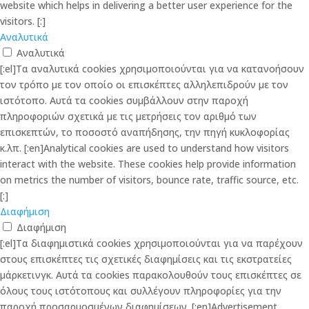
website which helps in delivering a better user experience for the
visitors. [:]
Αναλυτικά
Αναλυτικά
[:el]Τα αναλυτικά cookies χρησιμοποιούνται για να κατανοήσουν
τον τρόπο με τον οποίο οι επισκέπτες αλληλεπιδρούν με τον
ιστότοπο. Αυτά τα cookies συμβάλλουν στην παροχή
πληροφοριών σχετικά με τις μετρήσεις τον αριθμό των
επισκεπτών, το ποσοστό αναπήδησης, την πηγή κυκλοφορίας
κ.λπ. [:en]Analytical cookies are used to understand how visitors
interact with the website. These cookies help provide information
on metrics the number of visitors, bounce rate, traffic source, etc.
[:]
Διαφήμιση
Διαφήμιση
[:el]Τα διαφημιστικά cookies χρησιμοποιούνται για να παρέχουν
στους επισκέπτες τις σχετικές διαφημίσεις και τις εκστρατείες
μάρκετινγκ. Αυτά τα cookies παρακολουθούν τους επισκέπτες σε
όλους τους ιστότοπους και συλλέγουν πληροφορίες για την
παροχή προσαρμοσμένων διαφημίσεων. [:en]Advertisement