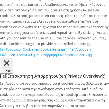
προτιμήσεις σας και επαναλαμβανόμενες επισκέψεις. Κάνοντας
κλικ στο "Αποδοχή όλων", συναινείτε στη χρήση ΟΛΩΝ των
cookies. Ωστόσο, μπορείτε να επισκεφτείτε τις "Ρυθμίσεις cookie"
για να παράσχετε μια ελεγχόμενη συγκατάθεση.[:en]We use
cookies on our website to give you the most relevant experience by
remembering your preferences and repeat visits. By clicking “Accept
All”, you consent to the use of ALL the cookies. However, you may
visit "Cookie Settings" to provide a controlled consent.[:]
[:el]Ρυθμίσεις Cookie[:en]Cookie Settings[:]
[:el]Αποδοχή
Όλων[:en]Accept All[:]
[:el]Απόρριψη Όλων[:en]Reject All[:]
Close
[:el]Επισκόπηση Απορρήτου[:en]Privacy Overview[:]
[:el]Αυτός ο ιστότοπος χρησιμοποιεί cookies για να βελτιώσει την
εμπειρία σας κατά την πλοήγηση στον ιστότοπο. Από αυτά, τα
cookies που κατηγοριοποιούνται ως απαραίτητα αποθηκεύονται
στο πρόγραμμα περιήγησής σας καθώς είναι απαραίτητα για τη
λειτουργία των βασικών λειτουργιών του ιστότοπου.