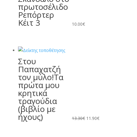
πρωτοσέλιδο
Ρεπόρτερ
Κέιτ 3
10.00
€
Στου
Original
Η
Παπαχατζή
price
τρέχουσα
τον μύλο!Τα
was:
τιμή
πρώτα μου
13.30€.
είναι:
κρητικά
11.90€.
τραγούδια
(βιβλίο με
ήχους)
13.30
€
11.90
€