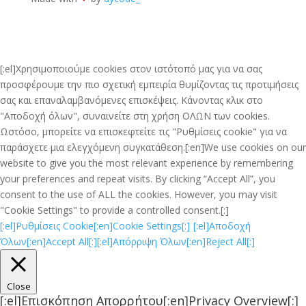
[:el]Χρησιμοποιούμε cookies στον ιστότοπό μας για να σας
προσφέρουμε την πιο σχετική εμπειρία θυμίζοντας τις προτιμήσεις
σας και επαναλαμβανόμενες επισκέψεις. Κάνοντας κλικ στο
"Αποδοχή όλων", συναινείτε στη χρήση ΟΛΩΝ των cookies.
Ωστόσο, μπορείτε να επισκεφτείτε τις "Ρυθμίσεις cookie" για να
παράσχετε μια ελεγχόμενη συγκατάθεση.[:en]We use cookies on our
website to give you the most relevant experience by remembering
your preferences and repeat visits. By clicking “Accept All”, you
consent to the use of ALL the cookies. However, you may visit
"Cookie Settings" to provide a controlled consent.[:]
[:el]Ρυθμίσεις Cookie[:en]Cookie Settings[:]
[:el]Αποδοχή
Όλων[:en]Accept All[:]
[:el]Απόρριψη Όλων[:en]Reject All[:]
Close
[:el]Επισκόπηση Απορρήτου[:en]Privacy Overview[:]