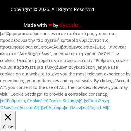
Copyright © 2026. All Rights Reserved
dycode_
Made with
❤︎
by
[:el]Χρησιμοποιούμε cookies στον ιστότοπό μας για να σας
προσφέρουμε την πιο σχετική εμπειρία θυμίζοντας τις
προτιμήσεις σας και επαναλαμβανόμενες επισκέψεις. Κάνοντας
κλικ στο "Αποδοχή όλων", συναινείτε στη χρήση ΟΛΩΝ των
cookies. Ωστόσο, μπορείτε να επισκεφτείτε τις "Ρυθμίσεις cookie"
για να παράσχετε μια ελεγχόμενη συγκατάθεση.[:en]We use
cookies on our website to give you the most relevant experience by
remembering your preferences and repeat visits. By clicking “Accept
All”, you consent to the use of ALL the cookies. However, you may
visit "Cookie Settings" to provide a controlled consent.[:]
[:el]Ρυθμίσεις Cookie[:en]Cookie Settings[:]
[:el]Αποδοχή
Όλων[:en]Accept All[:]
[:el]Απόρριψη Όλων[:en]Reject All[:]
Close