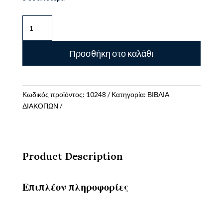
ΔΙΑΚΟΠΕΣ
ΜΕ
ΤΟΝ
Προσθήκη στο καλάθι
ΛΥΚΟ
ΖΑΧΑΡΙΑ
(4-
5
Κωδικός προϊόντος:
10248
Κατηγορία:
ΒΙΒΛΙΑ
ΕΤΩΝ)ΓΡΑΦΗ,
ΔΙΑΚΟΠΩΝ
ΑΝΑΓΝΩΣΗ,
ΜΑΘΗΜΑΤΙΚΑ,
ΑΝΑΚΑΛΥΠΤΩ
ΤΟΝ
Product Description
ΚΟΣΜΟ
ποσότητα
Επιπλέον πληροφορίες