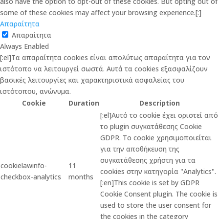
also have the option to opt-out of these cookies. But opting out of
some of these cookies may affect your browsing experience.[:]
Απαραίτητα
Απαραίτητα
Always Enabled
[:el]Τα απαραίτητα cookies είναι απολύτως απαραίτητα για τον
ιστότοπο να λειτουργεί σωστά. Αυτά τα cookies εξασφαλίζουν
βασικές λειτουργίες και χαρακτηριστικά ασφαλείας του
ιστότοπου, ανώνυμα.
Cookie
Duration
Description
[:el]Αυτό το cookie έχει οριστεί από
το plugin συγκατάθεσης Cookie
GDPR. Το cookie χρησιμοποιείται
για την αποθήκευση της
συγκατάθεσης χρήστη για τα
cookielawinfo-
11
cookies στην κατηγορία "Analytics".
checkbox-analytics
months
[:en]This cookie is set by GDPR
Cookie Consent plugin. The cookie is
used to store the user consent for
the cookies in the category