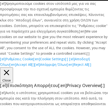
[:el]Χρησιμοποιούμε cookies στον ιστότοπό μας για να σας
προσφέρουμε την πιο σχετική εμπειρία θυμίζοντας τις
προτιμήσεις σας και επαναλαμβανόμενες επισκέψεις. Κάνοντας
κλικ στο "Αποδοχή όλων", συναινείτε στη χρήση ΟΛΩΝ των
cookies. Ωστόσο, μπορείτε να επισκεφτείτε τις "Ρυθμίσεις cookie"
για να παράσχετε μια ελεγχόμενη συγκατάθεση.[:en]We use
cookies on our website to give you the most relevant experience by
remembering your preferences and repeat visits. By clicking “Accept
All”, you consent to the use of ALL the cookies. However, you may
visit "Cookie Settings" to provide a controlled consent.[:]
[:el]Ρυθμίσεις Cookie[:en]Cookie Settings[:]
[:el]Αποδοχή
Όλων[:en]Accept All[:]
[:el]Απόρριψη Όλων[:en]Reject All[:]
Close
[:el]Επισκόπηση Απορρήτου[:en]Privacy Overview[:]
[:el]Αυτός ο ιστότοπος χρησιμοποιεί cookies για να βελτιώσει την
εμπειρία σας κατά την πλοήγηση στον ιστότοπο. Από αυτά, τα
cookies που κατηγοριοποιούνται ως απαραίτητα αποθηκεύονται