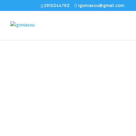
2810244762
igoniasou@gmail.com