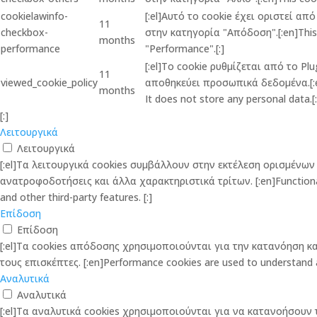
cookielawinfo-
[:el]Αυτό το cookie έχει οριστεί α
11
checkbox-
στην κατηγορία "Απόδοση".[:en]This c
months
performance
"Performance".[:]
[:el]Το cookie ρυθμίζεται από το P
11
viewed_cookie_policy
αποθηκεύει προσωπικά δεδομένα.[:en]
months
It does not store any personal data.[:
[:]
Λειτουργικά
Λειτουργικά
[:el]Τα λειτουργικά cookies συμβάλλουν στην εκτέλεση ορισμέν
ανατροφοδοτήσεις και άλλα χαρακτηριστικά τρίτων. [:en]Functional co
and other third-party features. [:]
Επίδοση
Επίδοση
[:el]Τα cookies απόδοσης χρησιμοποιούνται για την κατανόηση 
τους επισκέπτες. [:en]Performance cookies are used to understand and
Αναλυτικά
Αναλυτικά
[:el]Τα αναλυτικά cookies χρησιμοποιούνται για να κατανοήσου