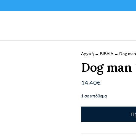
Αρχική
→
ΒΙΒΛΙΑ
→ Dog man
Dog man 
14.40
€
1 σε απόθεμα
Dog
Πρ
man
1
ποσότητα