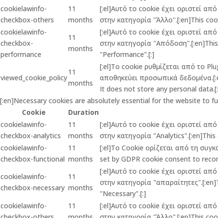
cookielawinfo-
11
[:el]Αυτό το cookie έχει οριστεί α
checkbox-others
months
στην κατηγορία "Άλλο".[:en]This cook
cookielawinfo-
[:el]Αυτό το cookie έχει οριστεί α
11
checkbox-
στην κατηγορία "Απόδοση".[:en]This c
months
performance
"Performance".[:]
[:el]Το cookie ρυθμίζεται από το P
11
viewed_cookie_policy
αποθηκεύει προσωπικά δεδομένα.[:en]
months
It does not store any personal data.[:
[:en]Necessary cookies are absolutely essential for the website to f
Cookie
Duration
cookielawinfo-
11
[:el]Αυτό το cookie έχει οριστεί α
checkbox-analytics
months
στην κατηγορία "Analytics".[:en]This 
cookielawinfo-
11
[:el]Το Cookie ορίζεται από τη συγ
checkbox-functional
months
set by GDPR cookie consent to record
[:el]Αυτό το cookie έχει οριστεί α
cookielawinfo-
11
στην κατηγορία "απαραίτητες".[:en]Th
checkbox-necessary
months
"Necessary".[:]
cookielawinfo-
11
[:el]Αυτό το cookie έχει οριστεί α
checkbox-others
months
στην κατηγορία "Άλλο".[:en]This cook