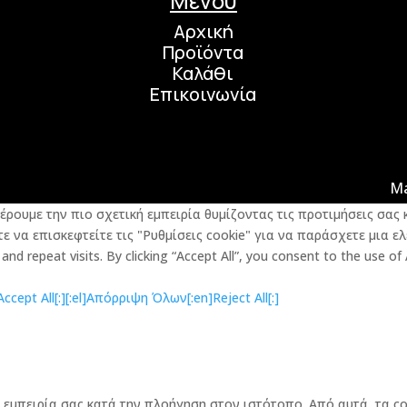
Μενού
Αρχική
Προϊόντα
Καλάθι
Επικοινωνία
M
φέρουμε την πιο σχετική εμπειρία θυμίζοντας τις προτιμήσεις σα
 να επισκεφτείτε τις "Ρυθμίσεις cookie" για να παράσχετε μια ελ
d repeat visits. By clicking “Accept All”, you consent to the use of
cept All[:]
[:el]Απόρριψη Όλων[:en]Reject All[:]
την εμπειρία σας κατά την πλοήγηση στον ιστότοπο. Από αυτά, τα