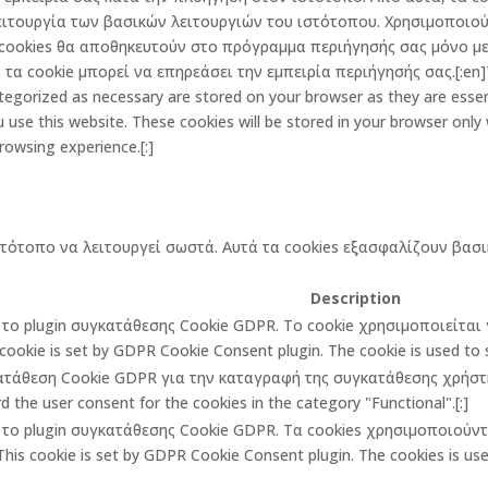
ειτουργία των βασικών λειτουργιών του ιστότοπου. Χρησιμοποιού
cookies θα αποθηκευτούν στο πρόγραμμα περιήγησής σας μόνο με 
α cookie μπορεί να επηρεάσει την εμπειρία περιήγησής σας.[:en]Th
egorized as necessary are stored on your browser as they are essenti
 use this website. These cookies will be stored in your browser only
rowsing experience.[:]
στότοπο να λειτουργεί σωστά. Αυτά τα cookies εξασφαλίζουν βασι
Description
πό το plugin συγκατάθεσης Cookie GDPR. Το cookie χρησιμοποιείτα
cookie is set by GDPR Cookie Consent plugin. The cookie is used to st
κατάθεση Cookie GDPR για την καταγραφή της συγκατάθεσης χρήστη 
 the user consent for the cookies in the category "Functional".[:]
πό το plugin συγκατάθεσης Cookie GDPR. Τα cookies χρησιμοποιούν
is cookie is set by GDPR Cookie Consent plugin. The cookies is used