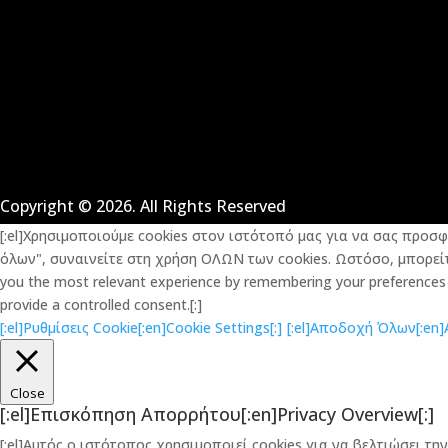
Copyright © 2026. All Rights Reserved
[:el]Χρησιμοποιούμε cookies στον ιστότοπό μας για να σας προσ
όλων", συναινείτε στη χρήση ΟΛΩΝ των cookies. Ωστόσο, μπορείτε
you the most relevant experience by remembering your preferences an
provide a controlled consent.[:]
[:el]Ρυθμίσεις Cookie[:en]Cookie Settings[:]
[:el]Αποδοχή Όλων[:en]Ac
Close
[:el]Επισκόπηση Απορρήτου[:en]Privacy Overview[:]
[:el]Αυτός ο ιστότοπος χρησιμοποιεί cookies για να βελτιώσει 