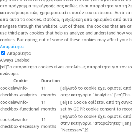
στο πρόγραμμα περιήγησής σας καθώς είναι απαραίτητα για τη λ
κατανοήσουμε πώς χρησιμοποιείτε αυτόν τον ιστότοπο. Αυτά τα 
από αυτά τα cookies. Ωστόσο, η εξαίρεση από ορισμένα από αυτά τ
navigate through the website. Out of these, the cookies that are cat
use third-party cookies that help us analyze and understand how you
cookies. But opting out of some of these cookies may affect your b
Απαραίτητα
Απαραίτητα
Always Enabled
[:el]Τα απαραίτητα cookies είναι απολύτως απαραίτητα για τον ι
ανώνυμα.
Cookie
Duration
cookielawinfo-
11
[:el]Αυτό το cookie έχει οριστεί α
checkbox-analytics
months
στην κατηγορία "Analytics".[:en]This 
cookielawinfo-
11
[:el]Το Cookie ορίζεται από τη συγ
checkbox-functional
months
set by GDPR cookie consent to record
[:el]Αυτό το cookie έχει οριστεί α
cookielawinfo-
11
στην κατηγορία "απαραίτητες".[:en]Th
checkbox-necessary
months
"Necessary".[:]