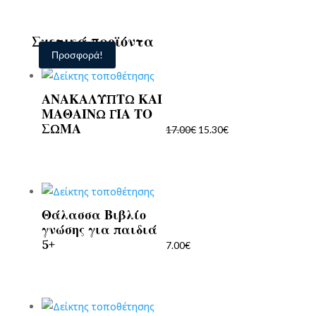
Σχετικά προϊόντα
Προσφορά!
ΑΝΑΚΑΛΥΠΤΩ ΚΑΙ
Original
Η
ΜΑΘΑΙΝΩ ΓΙΑ ΤΟ
price
τρέχουσα
ΣΩΜΑ
17.00
€
15.30
€
was:
τιμή
17.00€.
είναι:
15.30€.
Θάλασσα Βιβλίο
γνώσης για παιδιά
5+
7.00
€