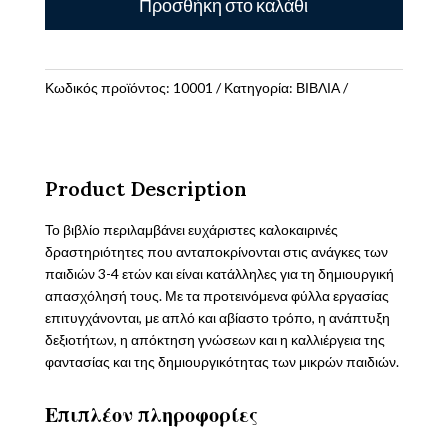
Προσθήκη στο καλάθι
4
ΚΑΙ
ΠΑΩ
ΔΙΑΚΟΠΕΣ
Κωδικός προϊόντος:
10001
Κατηγορία:
ΒΙΒΛΙΑ
ΜΕ
ΠΟΛΥΧΡΩΜΑ
ΑΥΤΟΚΟΛΛΗΤΑ
ποσότητα
Product Description
Το βιβλίο περιλαμβάνει ευχάριστες καλοκαιρινές
δραστηριότητες που ανταποκρίνονται στις ανάγκες των
παιδιών 3-4 ετών και είναι κατάλληλες για τη δημιουργική
απασχόλησή τους. Με τα προτεινόμενα φύλλα εργασίας
επιτυγχάνονται, με απλό και αβίαστο τρόπο, η ανάπτυξη
δεξιοτήτων, η απόκτηση γνώσεων και η καλλιέργεια της
φαντασίας και της δημιουργικότητας των μικρών παιδιών.
Επιπλέον πληροφορίες