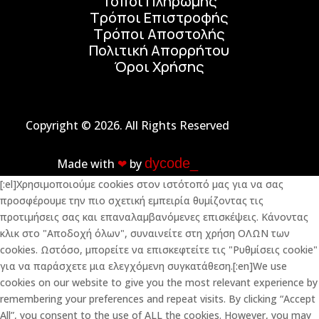
Τόποι Πληρωμής
Τρόποι Επιστροφής
Τρόποι Αποστολής
Πολιτική Απορρήτου
Όροι Χρήσης
Copyright © 2026. All Rights Reserved
dycode_
Made with
❤︎
by
[:el]Χρησιμοποιούμε cookies στον ιστότοπό μας για να σας
προσφέρουμε την πιο σχετική εμπειρία θυμίζοντας τις
προτιμήσεις σας και επαναλαμβανόμενες επισκέψεις. Κάνοντας
κλικ στο "Αποδοχή όλων", συναινείτε στη χρήση ΟΛΩΝ των
cookies. Ωστόσο, μπορείτε να επισκεφτείτε τις "Ρυθμίσεις cookie"
για να παράσχετε μια ελεγχόμενη συγκατάθεση.[:en]We use
cookies on our website to give you the most relevant experience by
remembering your preferences and repeat visits. By clicking “Accept
All”, you consent to the use of ALL the cookies. However, you may