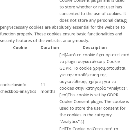
Cookie Consent plugin and is used
to store whether or not user has
consented to the use of cookies. It
does not store any personal data.[:]
[:en]Necessary cookies are absolutely essential for the website to
function properly. These cookies ensure basic functionalities and
security features of the website, anonymously.
Cookie
Duration
Description
[:el]Αυτό το cookie έχει οριστεί από
το plugin συγκατάθεσης Cookie
GDPR. Το cookie χρησιμοποιείται
για την αποθήκευση της
συγκατάθεσης χρήστη για τα
cookielawinfo-
11
cookies στην κατηγορία "Analytics".
checkbox-analytics
months
[:en]This cookie is set by GDPR
Cookie Consent plugin. The cookie is
used to store the user consent for
the cookies in the category
"Analytics".[:]
[:el]Το Cookie ορίζεται από τη