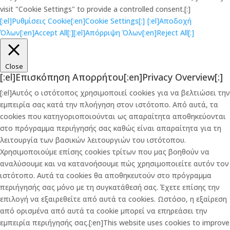
visit "Cookie Settings" to provide a controlled consent.[:]
[:el]Ρυθμίσεις Cookie[:en]Cookie Settings[:]
[:el]Αποδοχή
Όλων[:en]Accept All[:]
[:el]Απόρριψη Όλων[:en]Reject All[:]
Close
[:el]Επισκόπηση Απορρήτου[:en]Privacy Overview[:]
[:el]Αυτός ο ιστότοπος χρησιμοποιεί cookies για να βελτιώσει την
εμπειρία σας κατά την πλοήγηση στον ιστότοπο. Από αυτά, τα
cookies που κατηγοριοποιούνται ως απαραίτητα αποθηκεύονται
στο πρόγραμμα περιήγησής σας καθώς είναι απαραίτητα για τη
λειτουργία των βασικών λειτουργιών του ιστότοπου.
Χρησιμοποιούμε επίσης cookies τρίτων που μας βοηθούν να
αναλύσουμε και να κατανοήσουμε πώς χρησιμοποιείτε αυτόν τον
ιστότοπο. Αυτά τα cookies θα αποθηκευτούν στο πρόγραμμα
περιήγησής σας μόνο με τη συγκατάθεσή σας. Έχετε επίσης την
επιλογή να εξαιρεθείτε από αυτά τα cookies. Ωστόσο, η εξαίρεση
από ορισμένα από αυτά τα cookie μπορεί να επηρεάσει την
εμπειρία περιήγησής σας.[:en]This website uses cookies to improve