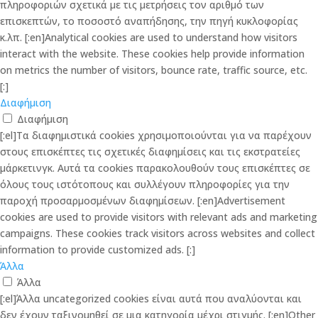
πληροφοριών σχετικά με τις μετρήσεις τον αριθμό των
επισκεπτών, το ποσοστό αναπήδησης, την πηγή κυκλοφορίας
κ.λπ. [:en]Analytical cookies are used to understand how visitors
interact with the website. These cookies help provide information
on metrics the number of visitors, bounce rate, traffic source, etc.
[:]
Διαφήμιση
Διαφήμιση
[:el]Τα διαφημιστικά cookies χρησιμοποιούνται για να παρέχουν
στους επισκέπτες τις σχετικές διαφημίσεις και τις εκστρατείες
μάρκετινγκ. Αυτά τα cookies παρακολουθούν τους επισκέπτες σε
όλους τους ιστότοπους και συλλέγουν πληροφορίες για την
παροχή προσαρμοσμένων διαφημίσεων. [:en]Advertisement
cookies are used to provide visitors with relevant ads and marketing
campaigns. These cookies track visitors across websites and collect
information to provide customized ads. [:]
Άλλα
Άλλα
[:el]Άλλα uncategorized cookies είναι αυτά που αναλύονται και
δεν έχουν ταξινομηθεί σε μια κατηγορία μέχρι στιγμής. [:en]Other