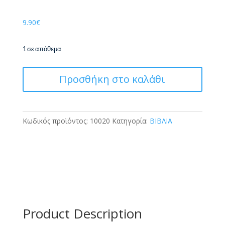
9.90
€
1 σε απόθεμα
ΕΙΜΑΙ
Προσθήκη στο καλάθι
5
ΚΑΙ
ΠΑΩ
ΔΙΑΚΟΠΕΣΜΕ
Κωδικός προϊόντος:
10020
Κατηγορία:
ΒΙΒΛΙΑ
ΠΟΛΥΧΡΩΜΑ
ΑΥΤΟΚΟΛΛΗΤΑ
ποσότητα
Product Description