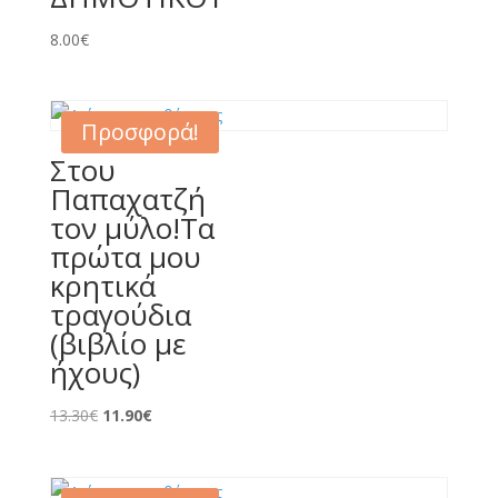
8.00
€
Προσφορά!
Στου
Παπαχατζή
τον μύλο!Τα
πρώτα μου
κρητικά
τραγούδια
(βιβλίο με
ήχους)
Original
Η
13.30
€
11.90
€
price
τρέχουσα
was:
τιμή