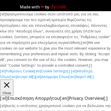
dycode_
Made with
❤︎
by
[:el]Χρησιμοποιούμε cookies στον ιστότοπό μας για να σας
προσφέρουμε την πιο σχετική εμπειρία θυμίζοντας τις
προτιμήσεις σας και επαναλαμβανόμενες επισκέψεις. Κάνοντας
κλικ στο "Αποδοχή όλων", συναινείτε στη χρήση ΟΛΩΝ των
cookies. Ωστόσο, μπορείτε να επισκεφτείτε τις "Ρυθμίσεις cookie"
για να παράσχετε μια ελεγχόμενη συγκατάθεση.[:en]We use
cookies on our website to give you the most relevant experience by
remembering your preferences and repeat visits. By clicking “Accept
All”, you consent to the use of ALL the cookies. However, you may
visit "Cookie Settings" to provide a controlled consent.[:]
[:el]Ρυθμίσεις Cookie[:en]Cookie Settings[:]
[:el]Αποδοχή
Όλων[:en]Accept All[:]
[:el]Απόρριψη Όλων[:en]Reject All[:]
Close
[:el]Επισκόπηση Απορρήτου[:en]Privacy Overview[:]
[:el]Αυτός ο ιστότοπος χρησιμοποιεί cookies για να βελτιώσει την