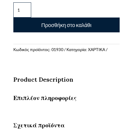
Ετικέτες
Αυτοκόλλητες
No205
Προσθήκη στο καλάθι
Διάμετρος
1,9cm
Χρυσές
Πακέτο
Κωδικός προϊόντος:
01930
Κατηγορία:
ΧΑΡΤΙΚΑ
40φ.
(40
Ετικέτες/
Φύλλο)
Product Description
ποσότητα
Επιπλέον πληροφορίες
Σχετικά προϊόντα