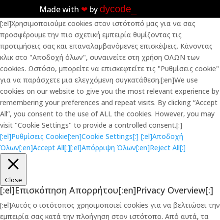
dycode_
Made with
❤︎
by
[:el]Χρησιμοποιούμε cookies στον ιστότοπό μας για να σας
προσφέρουμε την πιο σχετική εμπειρία θυμίζοντας τις
προτιμήσεις σας και επαναλαμβανόμενες επισκέψεις. Κάνοντας
κλικ στο "Αποδοχή όλων", συναινείτε στη χρήση ΟΛΩΝ των
cookies. Ωστόσο, μπορείτε να επισκεφτείτε τις "Ρυθμίσεις cookie"
για να παράσχετε μια ελεγχόμενη συγκατάθεση.[:en]We use
cookies on our website to give you the most relevant experience by
remembering your preferences and repeat visits. By clicking “Accept
All”, you consent to the use of ALL the cookies. However, you may
visit "Cookie Settings" to provide a controlled consent.[:]
[:el]Ρυθμίσεις Cookie[:en]Cookie Settings[:]
[:el]Αποδοχή
Όλων[:en]Accept All[:]
[:el]Απόρριψη Όλων[:en]Reject All[:]
Close
[:el]Επισκόπηση Απορρήτου[:en]Privacy Overview[:]
[:el]Αυτός ο ιστότοπος χρησιμοποιεί cookies για να βελτιώσει την
εμπειρία σας κατά την πλοήγηση στον ιστότοπο. Από αυτά, τα