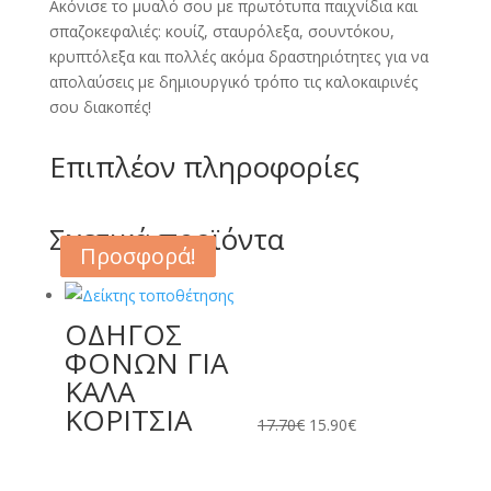
Ακόνισε το μυαλό σου με πρωτότυπα παιχνίδια και
σπαζοκεφαλιές: κουίζ, σταυρόλεξα, σουντόκου,
κρυπτόλεξα και πολλές ακόμα δραστηριότητες για να
απολαύσεις με δημιουργικό τρόπο τις καλοκαιρινές
σου διακοπές!
Επιπλέον πληροφορίες
Σχετικά προϊόντα
Προσφορά!
Προσφορά!
ΟΔΗΓΟΣ
Original
Η
ΦΟΝΩΝ ΓΙΑ
price
τρέχουσα
ΚΑΛΑ
was:
τιμή
ΚΟΡΙΤΣΙΑ
17.70€.
είναι:
17.70
€
15.90
€
15.90€.