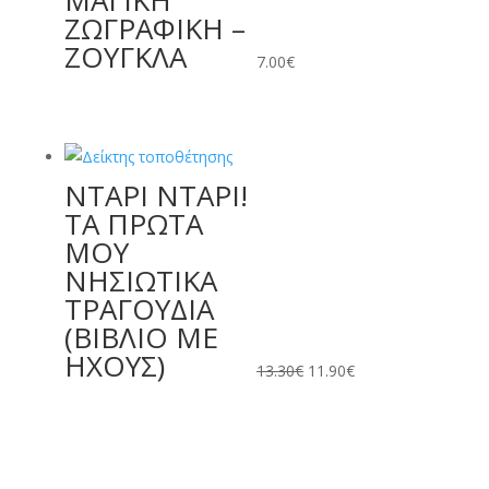
ΜΑΓΙΚΗ
ΖΩΓΡΑΦΙΚΗ –
ΖΟΥΓΚΛΑ
7.00
€
ΝΤΑΡΙ ΝΤΑΡΙ!
Original
Η
ΤΑ ΠΡΩΤΑ
price
τρέχουσα
ΜΟΥ
was:
τιμή
ΝΗΣΙΩΤΙΚΑ
13.30€.
είναι:
ΤΡΑΓΟΥΔΙΑ
11.90€.
(ΒΙΒΛΙΟ ΜΕ
ΗΧΟΥΣ)
13.30
€
11.90
€