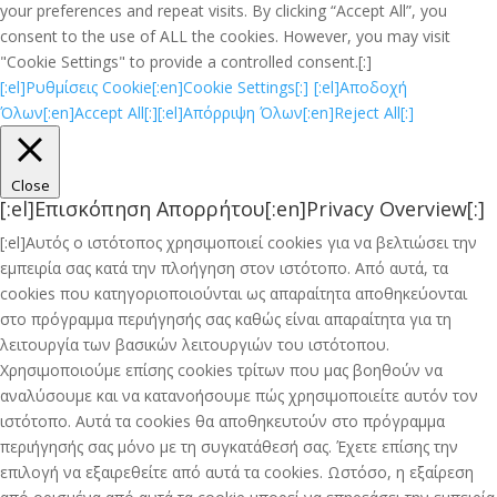
your preferences and repeat visits. By clicking “Accept All”, you
consent to the use of ALL the cookies. However, you may visit
"Cookie Settings" to provide a controlled consent.[:]
[:el]Ρυθμίσεις Cookie[:en]Cookie Settings[:]
[:el]Αποδοχή
Όλων[:en]Accept All[:]
[:el]Απόρριψη Όλων[:en]Reject All[:]
Close
[:el]Επισκόπηση Απορρήτου[:en]Privacy Overview[:]
[:el]Αυτός ο ιστότοπος χρησιμοποιεί cookies για να βελτιώσει την
εμπειρία σας κατά την πλοήγηση στον ιστότοπο. Από αυτά, τα
cookies που κατηγοριοποιούνται ως απαραίτητα αποθηκεύονται
στο πρόγραμμα περιήγησής σας καθώς είναι απαραίτητα για τη
λειτουργία των βασικών λειτουργιών του ιστότοπου.
Χρησιμοποιούμε επίσης cookies τρίτων που μας βοηθούν να
αναλύσουμε και να κατανοήσουμε πώς χρησιμοποιείτε αυτόν τον
ιστότοπο. Αυτά τα cookies θα αποθηκευτούν στο πρόγραμμα
περιήγησής σας μόνο με τη συγκατάθεσή σας. Έχετε επίσης την
επιλογή να εξαιρεθείτε από αυτά τα cookies. Ωστόσο, η εξαίρεση