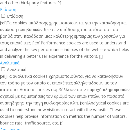
and other third-party features. [:]
Επίδοση
Επίδοση
[:el]Τα cookies απόδοσης χρησιμοποιούνται για την κατανόηση και
ανάλυση των βασικών δεικτών απόδοσης του ιστότοπου που
βοηθά στην παράδοση μιας καλύτερης εμπειρίας των χρηστών για
τους επισκέπτες. [:en]Performance cookies are used to understand
and analyze the key performance indexes of the website which helps
in delivering a better user experience for the visitors. [:]
Αναλυτικά
Αναλυτικά
[:el]Τα αναλυτικά cookies χρησιμοποιούνται για να κατανοήσουν
τον τρόπο με τον οποίο οι επισκέπτες αλληλεπιδρούν με τον
ιστότοπο. Αυτά τα cookies συμβάλλουν στην παροχή πληροφοριών
σχετικά με τις μετρήσεις τον αριθμό των επισκεπτών, το ποσοστό
αναπήδησης, την πηγή κυκλοφορίας κ.λπ. [:en]Analytical cookies are
used to understand how visitors interact with the website. These
cookies help provide information on metrics the number of visitors,
bounce rate, traffic source, etc. [:]
Διαφήμιση