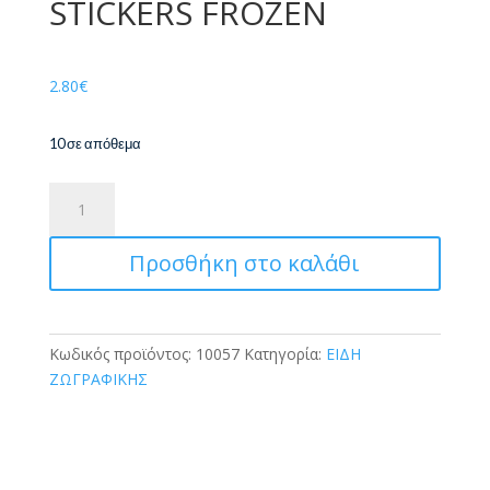
STICKERS FROZEN
2.80
€
10 σε απόθεμα
GIM
ΜΠΛΟΚ
ΖΩΓΡΑΦΙΚΗΣ
Προσθήκη στο καλάθι
23χ33
40Φ
STICKERS
FROZEN
Κωδικός προϊόντος:
10057
Κατηγορία:
ΕΙΔΗ
ποσότητα
ΖΩΓΡΑΦΙΚΗΣ