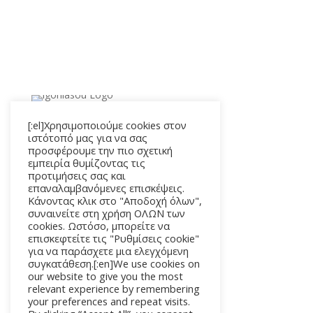
[:el]Χρησιμοποιούμε cookies στον
Μενού
ιστότοπό μας για να σας
προσφέρουμε την πιο σχετική
Αρχική
εμπειρία θυμίζοντας τις
Προϊόντα
προτιμήσεις σας και
Καλάθι
επαναλαμβανόμενες επισκέψεις.
Κάνοντας κλικ στο "Αποδοχή όλων",
Επικοινωνία
συναινείτε στη χρήση ΟΛΩΝ των
cookies. Ωστόσο, μπορείτε να
Χρήσιμοι Σύνδεσμοι
επισκεφτείτε τις "Ρυθμίσεις cookie"
για να παράσχετε μια ελεγχόμενη
Τόποι Πληρωμής
συγκατάθεση.[:en]We use cookies on
our website to give you the most
Τρόποι Επιστροφής
relevant experience by remembering
Τρόποι Αποστολής
your preferences and repeat visits.
Πολιτική Απορρήτου