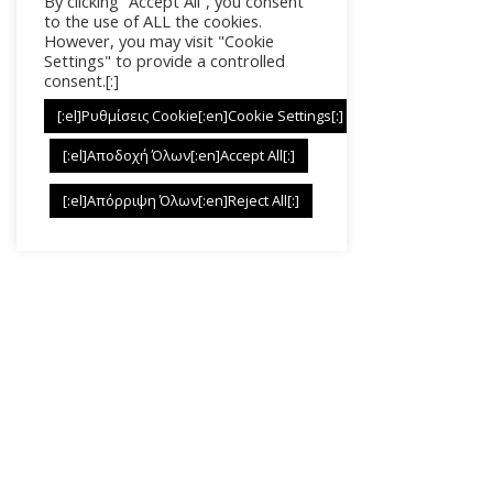
By clicking “Accept All”, you consent
Όροι Χρήσης
to the use of ALL the cookies.
However, you may visit "Cookie
Settings" to provide a controlled
consent.[:]
Copyright © 2026. All Rights Reserved
[:el]Ρυθμίσεις Cookie[:en]Cookie Settings[:]
[:el]Αποδοχή Όλων[:en]Accept All[:]
Made with
❤︎
by
dycode_
[:el]Απόρριψη Όλων[:en]Reject All[:]