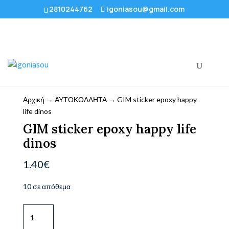
2810244762
igoniasou@gmail.com
Αρχική
→
ΑΥΤΟΚΟΛΛΗΤΑ
→ GIM sticker epoxy happy
life dinos
GIM sticker epoxy happy life
dinos
1.40
€
10 σε απόθεμα
GIM
sticker