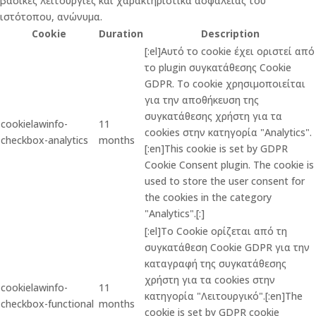
βασικές λειτουργίες και χαρακτηριστικά ασφαλείας του
ιστότοπου, ανώνυμα.
Cookie
Duration
Description
[:el]Αυτό το cookie έχει οριστεί από
το plugin συγκατάθεσης Cookie
GDPR. Το cookie χρησιμοποιείται
για την αποθήκευση της
συγκατάθεσης χρήστη για τα
cookielawinfo-
11
cookies στην κατηγορία "Analytics".
checkbox-analytics
months
[:en]This cookie is set by GDPR
Cookie Consent plugin. The cookie is
used to store the user consent for
the cookies in the category
"Analytics".[:]
[:el]Το Cookie ορίζεται από τη
συγκατάθεση Cookie GDPR για την
καταγραφή της συγκατάθεσης
χρήστη για τα cookies στην
cookielawinfo-
11
κατηγορία "Λειτουργικό".[:en]The
checkbox-functional
months
cookie is set by GDPR cookie