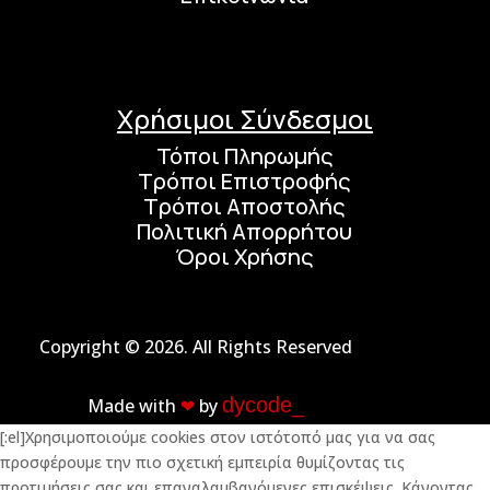
Χρήσιμοι Σύνδεσμοι
Τόποι Πληρωμής
Τρόποι Επιστροφής
Τρόποι Αποστολής
Πολιτική Απορρήτου
Όροι Χρήσης
Copyright © 2026. All Rights Reserved
dycode_
Made with
❤︎
by
[:el]Χρησιμοποιούμε cookies στον ιστότοπό μας για να σας
προσφέρουμε την πιο σχετική εμπειρία θυμίζοντας τις
προτιμήσεις σας και επαναλαμβανόμενες επισκέψεις. Κάνοντας