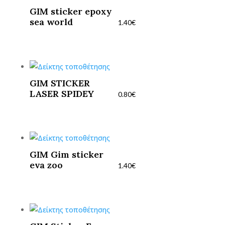
GIM sticker epoxy
sea world
1.40
€
GIM STICKER
LASER SPIDEY
0.80
€
GIM Gim sticker
eva zoo
1.40
€