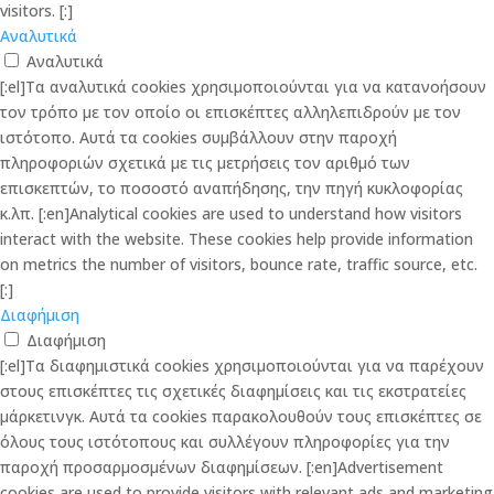
visitors. [:]
Αναλυτικά
Αναλυτικά
[:el]Τα αναλυτικά cookies χρησιμοποιούνται για να κατανοήσουν
τον τρόπο με τον οποίο οι επισκέπτες αλληλεπιδρούν με τον
ιστότοπο. Αυτά τα cookies συμβάλλουν στην παροχή
πληροφοριών σχετικά με τις μετρήσεις τον αριθμό των
επισκεπτών, το ποσοστό αναπήδησης, την πηγή κυκλοφορίας
κ.λπ. [:en]Analytical cookies are used to understand how visitors
interact with the website. These cookies help provide information
on metrics the number of visitors, bounce rate, traffic source, etc.
[:]
Διαφήμιση
Διαφήμιση
[:el]Τα διαφημιστικά cookies χρησιμοποιούνται για να παρέχουν
στους επισκέπτες τις σχετικές διαφημίσεις και τις εκστρατείες
μάρκετινγκ. Αυτά τα cookies παρακολουθούν τους επισκέπτες σε
όλους τους ιστότοπους και συλλέγουν πληροφορίες για την
παροχή προσαρμοσμένων διαφημίσεων. [:en]Advertisement
cookies are used to provide visitors with relevant ads and marketing