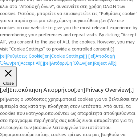
κλικ στο "Αποδοχή όλων", συναινείτε στη χρήση ΟΛΩΝ των
cookies. Ωστόσο, μπορείτε να επισκεφτείτε τις "Ρυθμίσεις cookie"
για να παράσχετε μια ελεγχόμενη συγκατάθεση.[:en]We use
cookies on our website to give you the most relevant experience by
remembering your preferences and repeat visits. By clicking “Accept
All”, you consent to the use of ALL the cookies. However, you may
visit "Cookie Settings" to provide a controlled consent.[:]
[:el]Ρυθμίσεις Cookie[:en]Cookie Settings[:]
[:el]Αποδοχή
Όλων[:en]Accept All[:]
[:el]Απόρριψη Όλων[:en]Reject All[:]
Close
[:el]Επισκόπηση Απορρήτου[:en]Privacy Overview[:]
[:el]Αυτός ο ιστότοπος χρησιμοποιεί cookies για να βελτιώσει την
εμπειρία σας κατά την πλοήγηση στον ιστότοπο. Από αυτά, τα
cookies που κατηγοριοποιούνται ως απαραίτητα αποθηκεύονται
στο πρόγραμμα περιήγησής σας καθώς είναι απαραίτητα για τη
λειτουργία των βασικών λειτουργιών του ιστότοπου.
Χρησιμοποιούμε επίσης cookies τρίτων που μας βοηθούν να