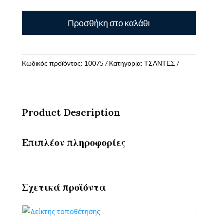
GIM
Προσθήκη στο καλάθι
ΤΣΑΝΤΑ
TROLLEY
ΝΗΠΙΟΥ
STITCH
Κωδικός προϊόντος:
10075
Κατηγορία:
ΤΣΑΝΤΕΣ
BRUSH
ποσότητα
Product Description
Επιπλέον πληροφορίες
Σχετικά προϊόντα