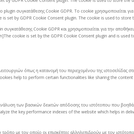
set by GDPR Cookie Consent plugin. The cookie is used to store the us
ό το plugin συγκατάθεσης Cookie GDPR. Το cookie χρησιμοποιείται γ
 is set by GDPR Cookie Consent plugin. The cookie is used to store t
ugin συγκατάθεσης Cookie GDPR και χρησιμοποιείται για την αποθήκε
he cookie is set by the GDPR Cookie Consent plugin and is used to 
 λειτουργιών όπως η κατανομή του περιεχομένου της ιστοσελίδας 
kies help to perform certain functionalities like sharing the content
ι ανάλυση των βασικών δεικτών απόδοσης του ιστότοπου που βοηθά 
ze the key performance indexes of the website which helps in deliveri
ον τρόπο με τον οποίο οι επισκέπτες αλληλεπιδρούν με τον ιστότο