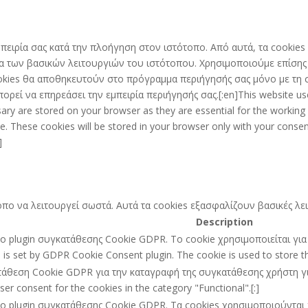
 εμπειρία σας κατά την πλοήγηση στον ιστότοπο. Από αυτά, τα cooki
γία των βασικών λειτουργιών του ιστότοπου. Χρησιμοποιούμε επίση
kies θα αποθηκευτούν στο πρόγραμμα περιήγησής σας μόνο με τη συ
ορεί να επηρεάσει την εμπειρία περιήγησής σας.[:en]This website us
ary are stored on your browser as they are essential for the working o
. These cookies will be stored in your browser only with your consen
]
ότοπο να λειτουργεί σωστά. Αυτά τα cookies εξασφαλίζουν βασικές λ
Description
ό το plugin συγκατάθεσης Cookie GDPR. Το cookie χρησιμοποιείται γ
e is set by GDPR Cookie Consent plugin. The cookie is used to store the
ατάθεση Cookie GDPR για την καταγραφή της συγκατάθεσης χρήστη για 
r consent for the cookies in the category "Functional".[:]
ό το plugin συγκατάθεσης Cookie GDPR. Τα cookies χρησιμοποιούντα