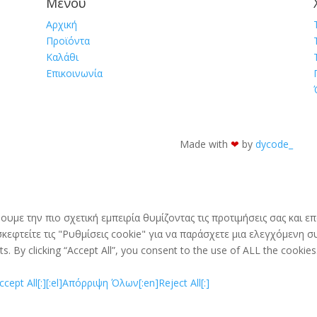
Μενού
Αρχική
Προϊόντα
Καλάθι
Επικοινωνία
Made with
❤︎
by
dycode_
ουμε την πιο σχετική εμπειρία θυμίζοντας τις προτιμήσεις σας και
εφτείτε τις "Ρυθμίσεις cookie" για να παράσχετε μια ελεγχόμενη συ
. By clicking “Accept All”, you consent to the use of ALL the cookies
ept All[:]
[:el]Απόρριψη Όλων[:en]Reject All[:]