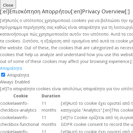
Close
[:el]Επισκόπηση Απορρήτου[:en]Privacy Overview[:]
[:el]Αυτός ο ιστότοπος χρησιμοποιεί cookies για να βελτιώσει την
πρόγραμμα περιήγησής σας καθώς είναι απαραίτητα για τη λειτουρ
κατανοήσουμε πώς χρησιμοποιείτε αυτόν τον ιστότοπο. Αυτά τα coo
τα cookies. Ωστόσο, η εξαίρεση από ορισμένα από αυτά τα cookie μπ
the website. Out of these, the cookies that are categorized as necess
cookies that help us analyze and understand how you use this website
out of some of these cookies may affect your browsing experience.[:
Απαραίτητα
Απαραίτητα
Always Enabled
[:el]Τα απαραίτητα cookies είναι απολύτως απαραίτητα για τον ιστ
Cookie
Duration
cookielawinfo-
11
[:el]Αυτό το cookie έχει οριστεί απ
checkbox-analytics
months
κατηγορία "Analytics".[:en]This cooki
cookielawinfo-
11
[:el]Το Cookie ορίζεται από τη συγκ
checkbox-functional
months
GDPR cookie consent to record the use
cookielawinfo-
11
[:el]Αυτό το cookie έχει οριστεί απ