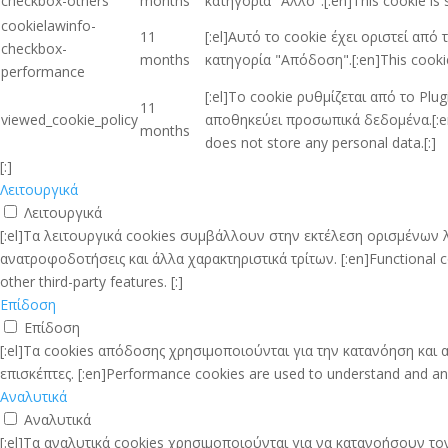
checkbox-others
months
κατηγορία "Άλλο".[:en]This cookie is 
cookielawinfo-
11
[:el]Αυτό το cookie έχει οριστεί απ
checkbox-
months
κατηγορία "Απόδοση".[:en]This cookie
performance
[:el]Το cookie ρυθμίζεται από το Pl
11
viewed_cookie_policy
αποθηκεύει προσωπικά δεδομένα.[:en]T
months
does not store any personal data.[:]
[:]
Λειτουργικά
Λειτουργικά
[:el]Τα λειτουργικά cookies συμβάλλουν στην εκτέλεση ορισμένων
ανατροφοδοτήσεις και άλλα χαρακτηριστικά τρίτων. [:en]Functional coo
other third-party features. [:]
Επίδοση
Επίδοση
[:el]Τα cookies απόδοσης χρησιμοποιούνται για την κατανόηση κα
επισκέπτες. [:en]Performance cookies are used to understand and analy
Αναλυτικά
Αναλυτικά
[:el]Τα αναλυτικά cookies χρησιμοποιούνται για να κατανοήσουν τ