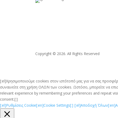
Copyright © 2026. All Rights Reserved
[:el]Χρησιμοποιούμε cookies στον ιστότοπό μας για να σας προσφέρ
συναινείτε στη χρήση ΟΛΩΝ των cookies. Ωστόσο, μπορείτε να επισκ
relevant experience by remembering your preferences and repeat visits
consent.[:]
[:el]Ρυθμίσεις Cookie[:en]Cookie Settings[:]
[:el]Αποδοχή Όλων[:en]Acc