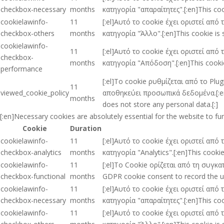
checkbox-necessary
months
κατηγορία "απαραίτητες".[:en]This coo
cookielawinfo-
11
[:el]Αυτό το cookie έχει οριστεί απ
checkbox-others
months
κατηγορία "Άλλο".[:en]This cookie is 
cookielawinfo-
11
[:el]Αυτό το cookie έχει οριστεί απ
checkbox-
months
κατηγορία "Απόδοση".[:en]This cookie
performance
[:el]Το cookie ρυθμίζεται από το Pl
11
viewed_cookie_policy
αποθηκεύει προσωπικά δεδομένα.[:en]T
months
does not store any personal data.[:]
[:en]Necessary cookies are absolutely essential for the website to fu
Cookie
Duration
cookielawinfo-
11
[:el]Αυτό το cookie έχει οριστεί απ
checkbox-analytics
months
κατηγορία "Analytics".[:en]This cooki
cookielawinfo-
11
[:el]Το Cookie ορίζεται από τη συγκ
checkbox-functional
months
GDPR cookie consent to record the use
cookielawinfo-
11
[:el]Αυτό το cookie έχει οριστεί απ
checkbox-necessary
months
κατηγορία "απαραίτητες".[:en]This coo
cookielawinfo-
11
[:el]Αυτό το cookie έχει οριστεί απ