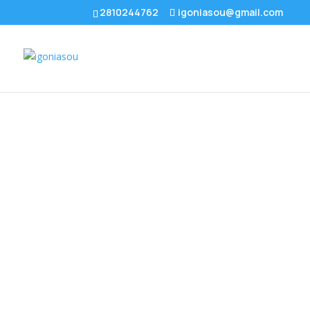
2810244762
igoniasou@gmail.com