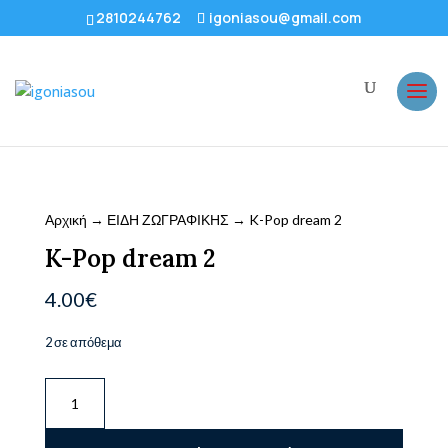
2810244762
igoniasou@gmail.com
Αρχική
→
ΕΙΔΗ ΖΩΓΡΑΦΙΚΗΣ
→ K-Pop dream 2
K-Pop dream 2
4.00
€
2 σε απόθεμα
K-
Pop
dream