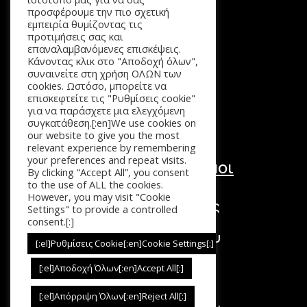
προσφέρουμε την πιο σχετική
Μενού
εμπειρία θυμίζοντας τις
προτιμήσεις σας και
Αρχική
επαναλαμβανόμενες επισκέψεις.
Προϊόντα
Κάνοντας κλικ στο "Αποδοχή όλων",
Καλάθι
συναινείτε στη χρήση ΟΛΩΝ των
cookies. Ωστόσο, μπορείτε να
Επικοινωνία
επισκεφτείτε τις "Ρυθμίσεις cookie"
για να παράσχετε μια ελεγχόμενη
συγκατάθεση.[:en]We use cookies on
our website to give you the most
relevant experience by remembering
your preferences and repeat visits.
Χρήσιμοι Σύνδεσμοι
By clicking “Accept All”, you consent
to the use of ALL the cookies.
Τόποι Πληρωμής
However, you may visit "Cookie
Τρόποι Επιστροφής
Settings" to provide a controlled
Τρόποι Αποστολής
consent.[:]
Πολιτική Απορρήτου
[:el]Ρυθμίσεις Cookie[:en]Cookie Settings[:]
Όροι Χρήσης
[:el]Αποδοχή Όλων[:en]Accept All[:]
[:el]Απόρριψη Όλων[:en]Reject All[:]