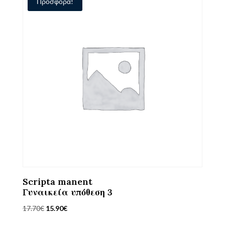
Προσφορά!
Scripta manent
Γυναικεία υπόθεση 3
Original
Η
17.70
€
15.90
€
price
τρέχουσα