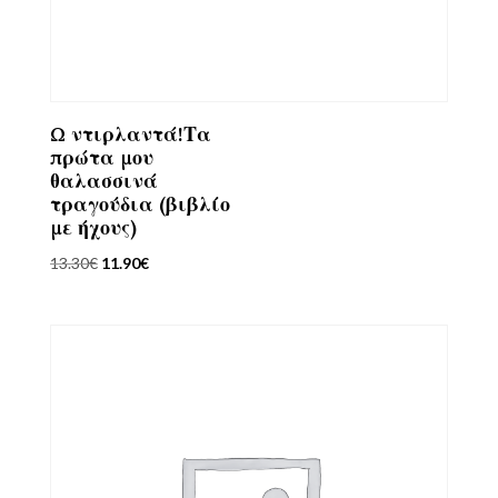
Ω ντιρλαντά!Τα
πρώτα μου
θαλασσινά
τραγούδια (βιβλίο
με ήχους)
Original
Η
13.30
€
11.90
€
price
τρέχουσα
was:
τιμή
13.30€.
είναι:
11.90€.