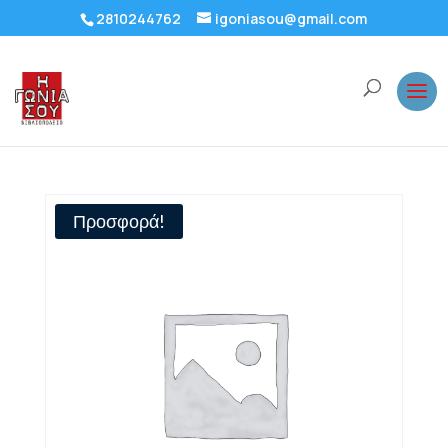
2810244762
igoniasou@gmail.com
Προσφορά!