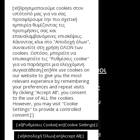
Μενού
[:el]Χρησιμοποιούμε cookies στον
Αρχική
ιστότοπό μας για να σας
Προϊόντα
προσφέρουμε την πιο σχετική
εμπειρία θυμίζοντας τις
Καλάθι
προτιμήσεις σας και
Επικοινωνία
επαναλαμβανόμενες επισκέψεις.
Κάνοντας κλικ στο "Αποδοχή όλων",
συναινείτε στη χρήση ΟΛΩΝ των
cookies. Ωστόσο, μπορείτε να
επισκεφτείτε τις "Ρυθμίσεις cookie"
για να παράσχετε μια ελεγχόμενη
Χρήσιμοι Σύνδεσμοι
συγκατάθεση.[:en]We use cookies on
our website to give you the most
Τόποι Πληρωμής
relevant experience by remembering
Τρόποι Επιστροφής
your preferences and repeat visits.
By clicking “Accept All”, you consent
Τρόποι Αποστολής
to the use of ALL the cookies.
Πολιτική Απορρήτου
However, you may visit "Cookie
Όροι Χρήσης
Settings" to provide a controlled
consent.[:]
[:el]Ρυθμίσεις Cookie[:en]Cookie Settings[:]
Copyright © 2026. All Rights Reserved
[:el]Αποδοχή Όλων[:en]Accept All[:]