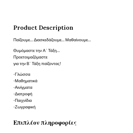
ποσότητα
Product Description
Παίζουμε… Διασκεδάζουμε… Μαθαίνουμε…
Θυμόμαστε την A΄ Τάξη…
Προετοιμαζόμαστε
για την B΄ Τάξη παίζοντας!
-Γλώσσα
-Μαθηματικά
-Αινίγματα
-Διατροφή
-Παιχνίδια
-Ζωγραφική
Επιπλέον πληροφορίες