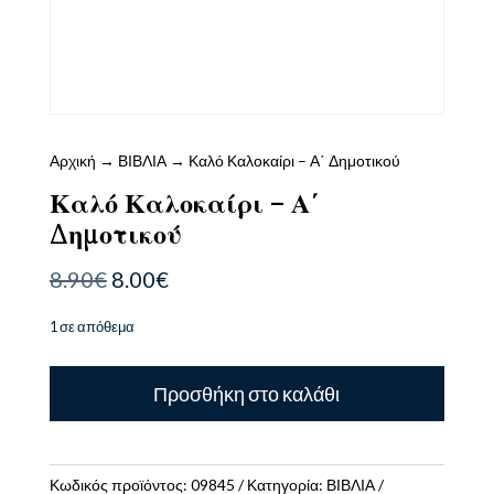
Αρχική
→
ΒΙΒΛΙΑ
→ Καλό Καλοκαίρι – Α΄ Δημοτικού
Καλό Καλοκαίρι – Α΄
Δημοτικού
Original
Η
8.90
€
8.00
€
price
τρέχουσα
was:
τιμή
1 σε απόθεμα
8.90€.
είναι:
8.00€.
Καλό
Προσθήκη στο καλάθι
Καλοκαίρι
-
Α΄
Δημοτικού
Κωδικός προϊόντος:
09845
Κατηγορία:
ΒΙΒΛΙΑ