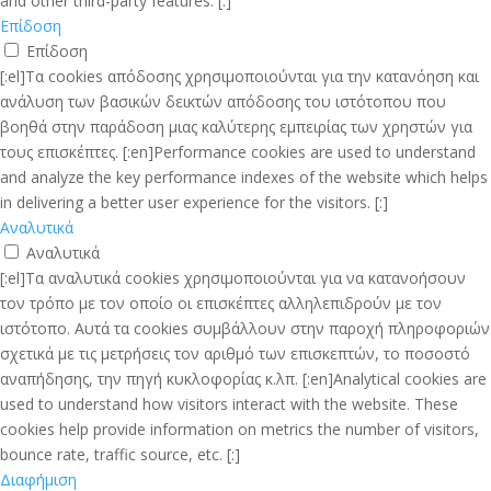
and other third-party features. [:]
Επίδοση
Επίδοση
[:el]Τα cookies απόδοσης χρησιμοποιούνται για την κατανόηση και
ανάλυση των βασικών δεικτών απόδοσης του ιστότοπου που
βοηθά στην παράδοση μιας καλύτερης εμπειρίας των χρηστών για
τους επισκέπτες. [:en]Performance cookies are used to understand
and analyze the key performance indexes of the website which helps
in delivering a better user experience for the visitors. [:]
Αναλυτικά
Αναλυτικά
[:el]Τα αναλυτικά cookies χρησιμοποιούνται για να κατανοήσουν
τον τρόπο με τον οποίο οι επισκέπτες αλληλεπιδρούν με τον
ιστότοπο. Αυτά τα cookies συμβάλλουν στην παροχή πληροφοριών
σχετικά με τις μετρήσεις τον αριθμό των επισκεπτών, το ποσοστό
αναπήδησης, την πηγή κυκλοφορίας κ.λπ. [:en]Analytical cookies are
used to understand how visitors interact with the website. These
cookies help provide information on metrics the number of visitors,
bounce rate, traffic source, etc. [:]
Διαφήμιση