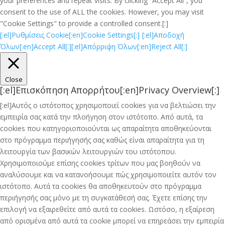
your preferences and repeat visits. By clicking “Accept All”, you
consent to the use of ALL the cookies. However, you may visit
"Cookie Settings" to provide a controlled consent.[:]
[:el]Ρυθμίσεις Cookie[:en]Cookie Settings[:]
[:el]Αποδοχή
Όλων[:en]Accept All[:]
[:el]Απόρριψη Όλων[:en]Reject All[:]
Close
[:el]Επισκόπηση Απορρήτου[:en]Privacy Overview[:]
[:el]Αυτός ο ιστότοπος χρησιμοποιεί cookies για να βελτιώσει την
εμπειρία σας κατά την πλοήγηση στον ιστότοπο. Από αυτά, τα
cookies που κατηγοριοποιούνται ως απαραίτητα αποθηκεύονται
στο πρόγραμμα περιήγησής σας καθώς είναι απαραίτητα για τη
λειτουργία των βασικών λειτουργιών του ιστότοπου.
Χρησιμοποιούμε επίσης cookies τρίτων που μας βοηθούν να
αναλύσουμε και να κατανοήσουμε πώς χρησιμοποιείτε αυτόν τον
ιστότοπο. Αυτά τα cookies θα αποθηκευτούν στο πρόγραμμα
περιήγησής σας μόνο με τη συγκατάθεσή σας. Έχετε επίσης την
επιλογή να εξαιρεθείτε από αυτά τα cookies. Ωστόσο, η εξαίρεση
από ορισμένα από αυτά τα cookie μπορεί να επηρεάσει την εμπειρία