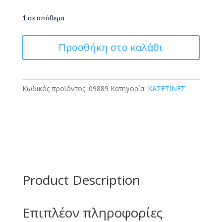
1 σε απόθεμα
Κασετίνα
Προσθήκη στο καλάθι
-
Μολυβοθήκη
Σιλικόνης
BEE
Κωδικός προϊόντος:
09889
Κατηγορία:
ΚΑΣΕΤΙΝΕΣ
SUNNY
ποσότητα
Product Description
Επιπλέον πληροφορίες