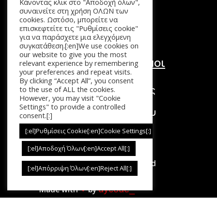
Κάνοντας κλικ στο "Αποδοχή όλων",
Επικοινωνία
συναινείτε στη χρήση ΟΛΩΝ των
cookies. Ωστόσο, μπορείτε να
επισκεφτείτε τις "Ρυθμίσεις cookie"
για να παράσχετε μια ελεγχόμενη
συγκατάθεση.[:en]We use cookies on
our website to give you the most
Χρήσιμοι Σύνδεσμοι
relevant experience by remembering
your preferences and repeat visits.
Τόποι Πληρωμής
By clicking “Accept All”, you consent
Τρόποι Επιστροφής
to the use of ALL the cookies.
However, you may visit "Cookie
Τρόποι Αποστολής
Settings" to provide a controlled
Πολιτική Απορρήτου
consent.[:]
Όροι Χρήσης
[:el]Ρυθμίσεις Cookie[:en]Cookie Settings[:]
[:el]Αποδοχή Όλων[:en]Accept All[:]
Copyright © 2026. All Rights Reserved
[:el]Απόρριψη Όλων[:en]Reject All[:]
dycode_
Made with
❤︎
by