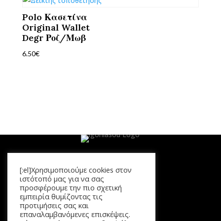
Polo Κασετίνα
Original Wallet
Degr Ροζ/Μωβ
6.50
€
[:el]Χρησιμοποιούμε cookies στον
Μενού
ιστότοπό μας για να σας
προσφέρουμε την πιο σχετική
Αρχική
εμπειρία θυμίζοντας τις
Προϊόντα
προτιμήσεις σας και
επαναλαμβανόμενες επισκέψεις.
Καλάθι