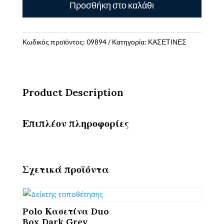
Προσθήκη στο καλάθι
Σιλικόνης
FAIRY
ANNI
ποσότητα
Κωδικός προϊόντος:
09894
Κατηγορία:
ΚΑΣΕΤΙΝΕΣ
Product Description
Επιπλέον πληροφορίες
Σχετικά προϊόντα
Polo Κασετίνα Duo
Box Dark Grey