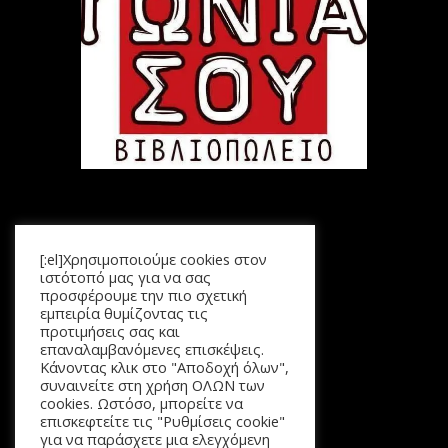
Μενού
[:el]Χρησιμοποιούμε cookies στον
Αρχική
ιστότοπό μας για να σας
Προϊόντα
προσφέρουμε την πιο σχετική
εμπειρία θυμίζοντας τις
Καλάθι
προτιμήσεις σας και
Επικοινωνία
επαναλαμβανόμενες επισκέψεις.
Κάνοντας κλικ στο "Αποδοχή όλων",
συναινείτε στη χρήση ΟΛΩΝ των
cookies. Ωστόσο, μπορείτε να
επισκεφτείτε τις "Ρυθμίσεις cookie"
για να παράσχετε μια ελεγχόμενη