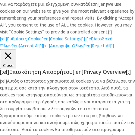
για να παράσχετε μια ελεγχόμενη συγκατάθεση.[:en]We use
cookies on our website to give you the most relevant experience by
remembering your preferences and repeat visits. By clicking “Accept
All”, you consent to the use of ALL the cookies. However, you may
visit "Cookie Settings" to provide a controlled consent.[:]
[:el]Ρυθμίσεις Cookie[:en]Cookie Settings[:]
[:el]Αποδοχή
Όλων[:en]Accept All[:]
[:el]Απόρριψη Όλων[:en]Reject All[:]
Close
[:el]Επισκόπηση Απορρήτου[:en]Privacy Overview[:]
[:el]Αυτός ο ιστότοπος χρησιμοποιεί cookies για να βελτιώσει την
εμπειρία σας κατά την πλοήγηση στον ιστότοπο. Από αυτά, τα
cookies που κατηγοριοποιούνται ως απαραίτητα αποθηκεύονται
στο πρόγραμμα περιήγησής σας καθώς είναι απαραίτητα για τη
λειτουργία των βασικών λειτουργιών του ιστότοπου.
Χρησιμοποιούμε επίσης cookies τρίτων που μας βοηθούν να
αναλύσουμε και να κατανοήσουμε πώς χρησιμοποιείτε αυτόν τον
ιστότοπο. Αυτά τα cookies θα αποθηκευτούν στο πρόγραμμα