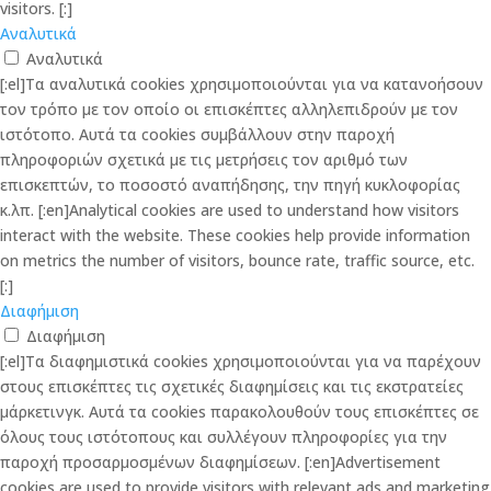
visitors. [:]
Αναλυτικά
Αναλυτικά
[:el]Τα αναλυτικά cookies χρησιμοποιούνται για να κατανοήσουν
τον τρόπο με τον οποίο οι επισκέπτες αλληλεπιδρούν με τον
ιστότοπο. Αυτά τα cookies συμβάλλουν στην παροχή
πληροφοριών σχετικά με τις μετρήσεις τον αριθμό των
επισκεπτών, το ποσοστό αναπήδησης, την πηγή κυκλοφορίας
κ.λπ. [:en]Analytical cookies are used to understand how visitors
interact with the website. These cookies help provide information
on metrics the number of visitors, bounce rate, traffic source, etc.
[:]
Διαφήμιση
Διαφήμιση
[:el]Τα διαφημιστικά cookies χρησιμοποιούνται για να παρέχουν
στους επισκέπτες τις σχετικές διαφημίσεις και τις εκστρατείες
μάρκετινγκ. Αυτά τα cookies παρακολουθούν τους επισκέπτες σε
όλους τους ιστότοπους και συλλέγουν πληροφορίες για την
παροχή προσαρμοσμένων διαφημίσεων. [:en]Advertisement
cookies are used to provide visitors with relevant ads and marketing