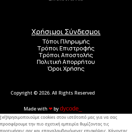
Χρήσιμοι Σύνδεσμοι
Τόποι Πληρωμής
Τρόποι Επιστροφής
Τρόποι Αποστολής
Πολιτική Απορρήτου
Όροι Χρήσης
Copyright © 2026. All Rights Reserved
dycode_
Made with
❤︎
by
[:el]Χρησιμοποιούμε cookies στον ιστότοπό μας για να σας
προσφέρουμε την πιο σχετική εμπειρία θυμίζοντας τις
προτιμήσεις σας και επαναλαμβανόμενες επισκέψεις. Κάνοντας