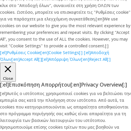
κλικ στο "Αποδοχή όλων", συναινείτε στη χρήση ΟΛΩΝ των
cookies. Ωστόσο, μπορείτε να επισκεφτείτε τις "Ρυθμίσεις cookie"
για να παράσχετε μια ελεγχόμενη συγκατάθεση.[:en]We use
cookies on our website to give you the most relevant experience by
remembering your preferences and repeat visits. By clicking “Accept
All”, you consent to the use of ALL the cookies. However, you may
visit "Cookie Settings" to provide a controlled consent.[:]
[:el]Ρυθμίσεις Cookie[:en]Cookie Settings[:]
[:el]Αποδοχή
Όλων[:en]Accept All[:]
[:el]Απόρριψη Όλων[:en]Reject All[:]
Close
[:el]Επισκόπηση Απορρήτου[:en]Privacy Overview[:]
[:el]Αυτός ο ιστότοπος χρησιμοποιεί cookies για να βελτιώσει την
εμπειρία σας κατά την πλοήγηση στον ιστότοπο. Από αυτά, τα
cookies που κατηγοριοποιούνται ως απαραίτητα αποθηκεύονται
στο πρόγραμμα περιήγησής σας καθώς είναι απαραίτητα για τη
λειτουργία των βασικών λειτουργιών του ιστότοπου.
Χρησιμοποιούμε επίσης cookies τρίτων που μας βοηθούν να