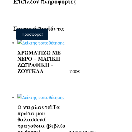
Επιπλέον πληροφορίες
Σχετικά προϊόντα
Προσφορά!
ΧΡΩΜΑΤΙΖΩ ΜΕ
ΝΕΡΟ – ΜΑΓΙΚΗ
ΖΩΓΡΑΦΙΚΗ –
ΖΟΥΓΚΛΑ
7.00
€
Ω ντιρλαντά!Τα
Original
Η
πρώτα μου
price
τρέχουσα
θαλασσινά
was:
τιμή
τραγούδια (βιβλίο
13.30€.
είναι:
με ήχους)