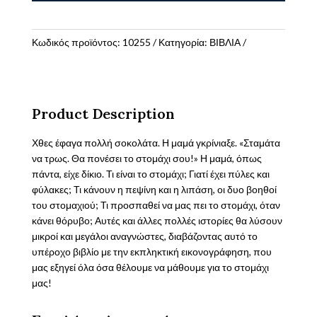
το
στομάχι!
Σωματοφύλακες
Κωδικός προϊόντος:
10255
Κατηγορία:
ΒΙΒΛΙΑ
ποσότητα
Product Description
Χθες έφαγα πολλή σοκολάτα. Η μαμά γκρίνιαξε. «Σταμάτα
να τρως. Θα πονέσει το στομάχι σου!» Η μαμά, όπως
πάντα, είχε δίκιο. Τι είναι το στομάχι; Γιατί έχει πύλες και
φύλακες; Τι κάνουν η πεψίνη και η λιπάση, οι δυο βοηθοί
του στομαχιού; Τι προσπαθεί να μας πει το στομάχι, όταν
κάνει θόρυβο; Αυτές και άλλες πολλές ιστορίες θα λύσουν
μικροί και μεγάλοι αναγνώστες, διαβάζοντας αυτό το
υπέροχο βιβλίο με την εκπληκτική εικονογράφηση, που
μας εξηγεί όλα όσα θέλουμε να μάθουμε για το στομάχι
μας!