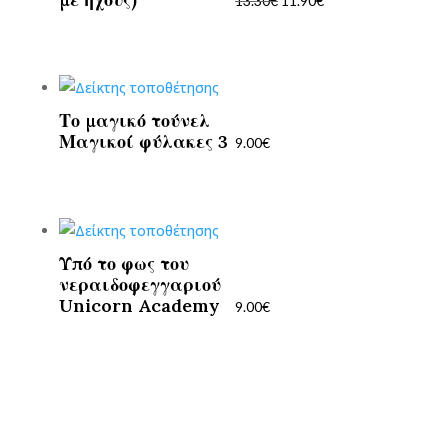
13.30
€
11.90
€
11.90€.
Το μαγικό τούνελ
Μαγικοί φύλακες 3
9.00
€
Υπό το φως του
νεραιδοφεγγαριού
Unicorn Academy
9.00
€