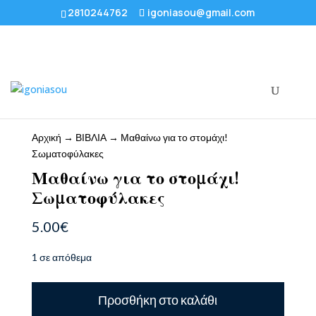
2810244762
igoniasou@gmail.com
Αρχική
→
ΒΙΒΛΙΑ
→ Μαθαίνω για το στομάχι!
Σωματοφύλακες
Μαθαίνω για το στομάχι!
Σωματοφύλακες
5.00
€
1 σε απόθεμα
Μαθαίνω
Προσθήκη στο καλάθι
για