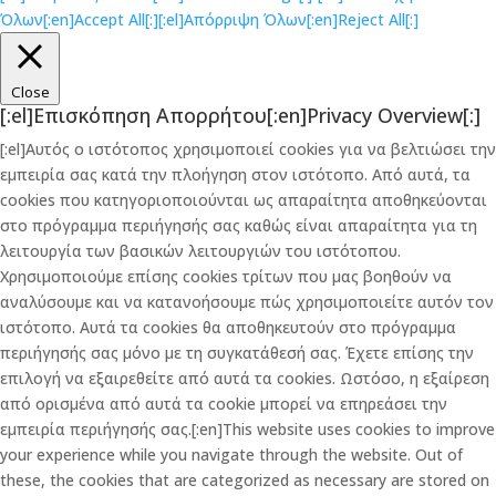
Όλων[:en]Accept All[:]
[:el]Απόρριψη Όλων[:en]Reject All[:]
Close
[:el]Επισκόπηση Απορρήτου[:en]Privacy Overview[:]
[:el]Αυτός ο ιστότοπος χρησιμοποιεί cookies για να βελτιώσει την
εμπειρία σας κατά την πλοήγηση στον ιστότοπο. Από αυτά, τα
cookies που κατηγοριοποιούνται ως απαραίτητα αποθηκεύονται
στο πρόγραμμα περιήγησής σας καθώς είναι απαραίτητα για τη
λειτουργία των βασικών λειτουργιών του ιστότοπου.
Χρησιμοποιούμε επίσης cookies τρίτων που μας βοηθούν να
αναλύσουμε και να κατανοήσουμε πώς χρησιμοποιείτε αυτόν τον
ιστότοπο. Αυτά τα cookies θα αποθηκευτούν στο πρόγραμμα
περιήγησής σας μόνο με τη συγκατάθεσή σας. Έχετε επίσης την
επιλογή να εξαιρεθείτε από αυτά τα cookies. Ωστόσο, η εξαίρεση
από ορισμένα από αυτά τα cookie μπορεί να επηρεάσει την
εμπειρία περιήγησής σας.[:en]This website uses cookies to improve
your experience while you navigate through the website. Out of
these, the cookies that are categorized as necessary are stored on