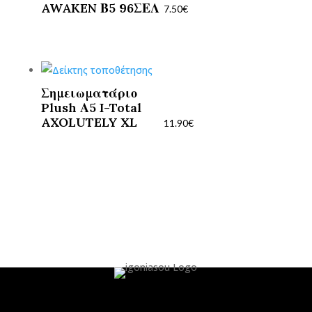
AWAKEN Β5 96ΣΕΛ
7.50
€
Σημειωματάριο
Plush Α5 I-Total
AXOLUTELY XL
11.90
€