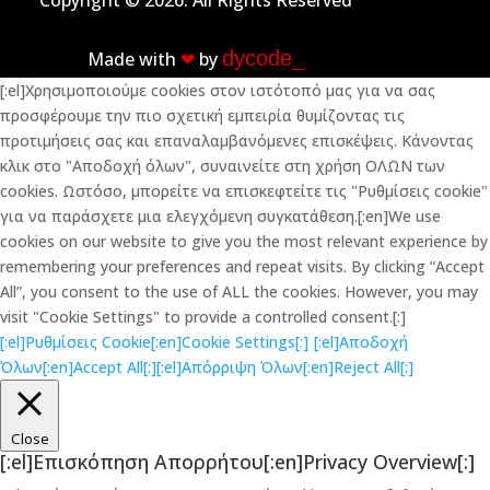
Copyright © 2026. All Rights Reserved
dycode_
Made with
❤︎
by
[:el]Χρησιμοποιούμε cookies στον ιστότοπό μας για να σας
προσφέρουμε την πιο σχετική εμπειρία θυμίζοντας τις
προτιμήσεις σας και επαναλαμβανόμενες επισκέψεις. Κάνοντας
κλικ στο "Αποδοχή όλων", συναινείτε στη χρήση ΟΛΩΝ των
cookies. Ωστόσο, μπορείτε να επισκεφτείτε τις "Ρυθμίσεις cookie"
για να παράσχετε μια ελεγχόμενη συγκατάθεση.[:en]We use
cookies on our website to give you the most relevant experience by
remembering your preferences and repeat visits. By clicking “Accept
All”, you consent to the use of ALL the cookies. However, you may
visit "Cookie Settings" to provide a controlled consent.[:]
[:el]Ρυθμίσεις Cookie[:en]Cookie Settings[:]
[:el]Αποδοχή
Όλων[:en]Accept All[:]
[:el]Απόρριψη Όλων[:en]Reject All[:]
Close
[:el]Επισκόπηση Απορρήτου[:en]Privacy Overview[:]