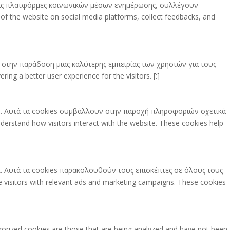
στις πλατφόρμες κοινωνικών μέσων ενημέρωσης, συλλέγουν
 of the website on social media platforms, collect feedbacks, and
στην παράδοση μιας καλύτερης εμπειρίας των χρηστών για τους
ng a better user experience for the visitors. [:]
πο. Αυτά τα cookies συμβάλλουν στην παροχή πληροφοριών σχετικά
erstand how visitors interact with the website. These cookies help
νγκ. Αυτά τα cookies παρακολουθούν τους επισκέπτες σε όλους τους
isitors with relevant ads and marketing campaigns. These cookies
gorized cookies are those that are being analyzed and have not been