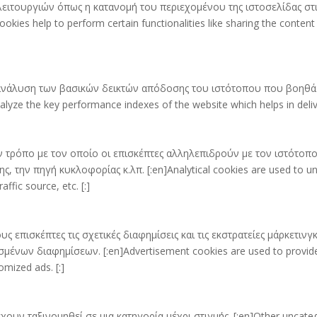
 λειτουργιών όπως η κατανομή του περιεχομένου της ιστοσελίδας 
kies help to perform certain functionalities like sharing the content
ι ανάλυση των βασικών δεικτών απόδοσης του ιστότοπου που βοηθά 
ze the key performance indexes of the website which helps in deliveri
ον τρόπο με τον οποίο οι επισκέπτες αλληλεπιδρούν με τον ιστότο
 την πηγή κυκλοφορίας κ.λπ. [:en]Analytical cookies are used to und
ffic source, etc. [:]
υς επισκέπτες τις σχετικές διαφημίσεις και τις εκστρατείες μάρκετι
ων διαφημίσεων. [:en]Advertisement cookies are used to provide v
omized ads. [:]
έχουν ταξινομηθεί σε μια κατηγορία μέχρι στιγμής. [:en]Other uncate