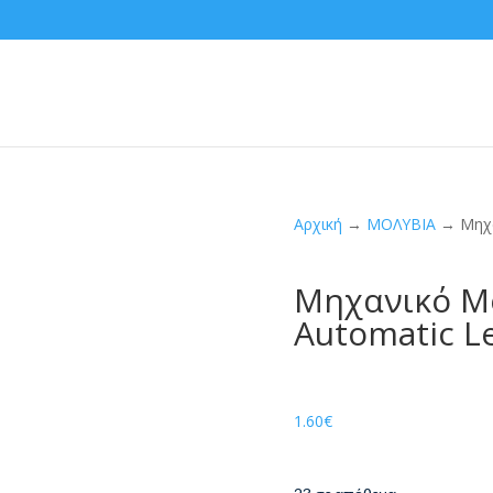
Αρχική
→
ΜΟΛΥΒΙΑ
→ Μηχαν
Μηχανικό Μο
Automatic L
1.60
€