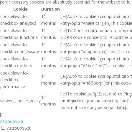
[:en]Necessary cookies are absolutely essential for the website to fu
Cookie
Duration
cookielawinfo-
11
[:el]Αυτό το cookie έχει οριστεί απ
checkbox-analytics
months
κατηγορία "Analytics".[:en]This cooki
cookielawinfo-
11
[:el]Το Cookie ορίζεται από τη συγκ
checkbox-functional
months
GDPR cookie consent to record the use
cookielawinfo-
11
[:el]Αυτό το cookie έχει οριστεί απ
checkbox-necessary
months
κατηγορία "απαραίτητες".[:en]This coo
cookielawinfo-
11
[:el]Αυτό το cookie έχει οριστεί απ
checkbox-others
months
κατηγορία "Άλλο".[:en]This cookie is 
cookielawinfo-
11
[:el]Αυτό το cookie έχει οριστεί απ
checkbox-
months
κατηγορία "Απόδοση".[:en]This cookie
performance
[:el]Το cookie ρυθμίζεται από το Pl
11
viewed_cookie_policy
αποθηκεύει προσωπικά δεδομένα.[:en]T
months
does not store any personal data.[:]
[:]
Λειτουργικά
Λειτουργικά