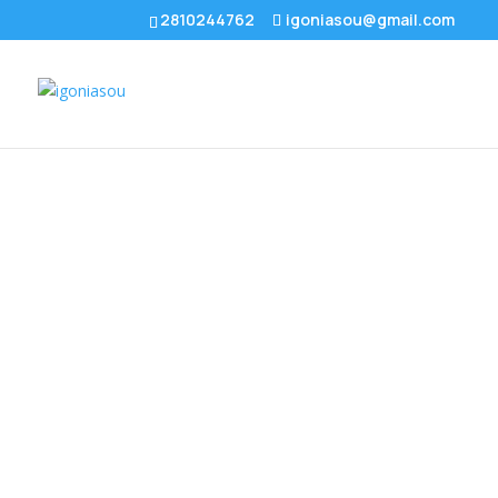
2810244762
igoniasou@gmail.com