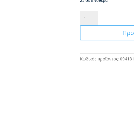
23 σε απόθεμα
Μηχανικό
Μολύβι
0.7
Προ
Carioca
Automatic
Lead
ποσότητα
Κωδικός προϊόντος:
09418