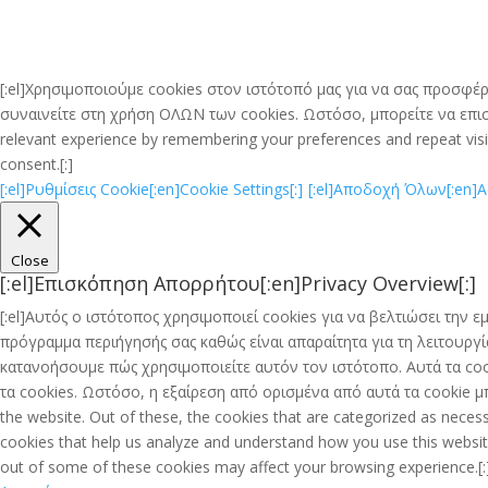
[:el]Χρησιμοποιούμε cookies στον ιστότοπό μας για να σας προσφέρ
συναινείτε στη χρήση ΟΛΩΝ των cookies. Ωστόσο, μπορείτε να επισκ
relevant experience by remembering your preferences and repeat visits
consent.[:]
[:el]Ρυθμίσεις Cookie[:en]Cookie Settings[:]
[:el]Αποδοχή Όλων[:en]Acc
Close
[:el]Επισκόπηση Απορρήτου[:en]Privacy Overview[:]
[:el]Αυτός ο ιστότοπος χρησιμοποιεί cookies για να βελτιώσει την
πρόγραμμα περιήγησής σας καθώς είναι απαραίτητα για τη λειτουρ
κατανοήσουμε πώς χρησιμοποιείτε αυτόν τον ιστότοπο. Αυτά τα coo
τα cookies. Ωστόσο, η εξαίρεση από ορισμένα από αυτά τα cookie μπ
the website. Out of these, the cookies that are categorized as necess
cookies that help us analyze and understand how you use this website
out of some of these cookies may affect your browsing experience.[: