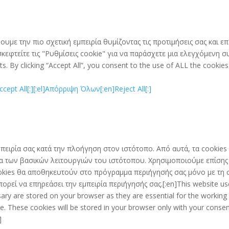
ουμε την πιο σχετική εμπειρία θυμίζοντας τις προτιμήσεις σας και
εφτείτε τις "Ρυθμίσεις cookie" για να παράσχετε μια ελεγχόμενη συ
. By clicking “Accept All”, you consent to the use of ALL the cookies
ept All[:]
[:el]Απόρριψη Όλων[:en]Reject All[:]
 εμπειρία σας κατά την πλοήγηση στον ιστότοπο. Από αυτά, τα cooki
γία των βασικών λειτουργιών του ιστότοπου. Χρησιμοποιούμε επίση
kies θα αποθηκευτούν στο πρόγραμμα περιήγησής σας μόνο με τη συ
ορεί να επηρεάσει την εμπειρία περιήγησής σας.[:en]This website us
ary are stored on your browser as they are essential for the working o
. These cookies will be stored in your browser only with your consen
]