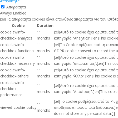
Απαραίτητα
Απαραίτητα
Always Enabled
[:el]Τα απαραίτητα cookies είναι απολύτως απαραίτητα για τον ιστ
Cookie
Duration
cookielawinfo-
11
[:el]Αυτό το cookie έχει οριστεί απ
checkbox-analytics
months
κατηγορία "Analytics".[:en]This cooki
cookielawinfo-
11
[:el]Το Cookie ορίζεται από τη συγκ
checkbox-functional
months
GDPR cookie consent to record the use
cookielawinfo-
11
[:el]Αυτό το cookie έχει οριστεί απ
checkbox-necessary
months
κατηγορία "απαραίτητες".[:en]This coo
cookielawinfo-
11
[:el]Αυτό το cookie έχει οριστεί απ
checkbox-others
months
κατηγορία "Άλλο".[:en]This cookie is 
cookielawinfo-
11
[:el]Αυτό το cookie έχει οριστεί απ
checkbox-
months
κατηγορία "Απόδοση".[:en]This cookie
performance
[:el]Το cookie ρυθμίζεται από το Pl
11
viewed_cookie_policy
αποθηκεύει προσωπικά δεδομένα.[:en]T
months
does not store any personal data.[:]