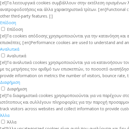
[:el]Τα λειτουργικά cookies συμβάλλουν στην εκτέλεση ορισμένων
ανατροφοδοτήσεις και άλλα χαρακτηριστικά τρίτων. [:en]Functional coo
other third-party features. [:]
Επίδοση
Επίδοση
[:el]Τα cookies απόδοσης χρησιμοποιούνται για την κατανόηση κα
επισκέπτες. [:en]Performance cookies are used to understand and analy
Αναλυτικά
Αναλυτικά
[:el]Τα αναλυτικά cookies χρησιμοποιούνται για να κατανοήσουν τ
με τις μετρήσεις τον αριθμό των επισκεπτών, το ποσοστό αναπήδησης,
provide information on metrics the number of visitors, bounce rate, tra
Διαφήμιση
Διαφήμιση
[:el]Τα διαφημιστικά cookies χρησιμοποιούνται για να παρέχουν στο
ιστότοπους και συλλέγουν πληροφορίες για την παροχή προσαρμοσμέν
track visitors across websites and collect information to provide cust
Άλλα
Άλλα
[:el]Άλλα uncategorized cookies είναι αυτά που αναλύονται και δεν 