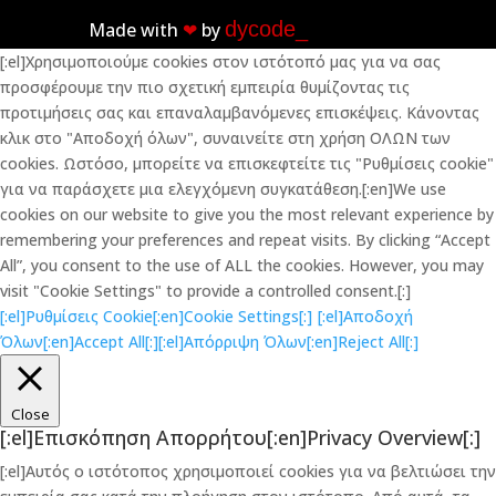
dycode_
Made with
❤︎
by
[:el]Χρησιμοποιούμε cookies στον ιστότοπό μας για να σας
προσφέρουμε την πιο σχετική εμπειρία θυμίζοντας τις
προτιμήσεις σας και επαναλαμβανόμενες επισκέψεις. Κάνοντας
κλικ στο "Αποδοχή όλων", συναινείτε στη χρήση ΟΛΩΝ των
cookies. Ωστόσο, μπορείτε να επισκεφτείτε τις "Ρυθμίσεις cookie"
για να παράσχετε μια ελεγχόμενη συγκατάθεση.[:en]We use
cookies on our website to give you the most relevant experience by
remembering your preferences and repeat visits. By clicking “Accept
All”, you consent to the use of ALL the cookies. However, you may
visit "Cookie Settings" to provide a controlled consent.[:]
[:el]Ρυθμίσεις Cookie[:en]Cookie Settings[:]
[:el]Αποδοχή
Όλων[:en]Accept All[:]
[:el]Απόρριψη Όλων[:en]Reject All[:]
Close
[:el]Επισκόπηση Απορρήτου[:en]Privacy Overview[:]
[:el]Αυτός ο ιστότοπος χρησιμοποιεί cookies για να βελτιώσει την