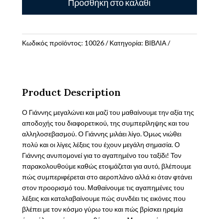
Προσθήκη στο καλάθι
Γιάννης
ταξιδεύει
με
το
Κωδικός προϊόντος:
10026
Κατηγορία:
ΒΙΒΛΙΑ
αεροπλάνο
Μιλώντας
στα
παιδιά
Product Description
για
τον
Ο Γιάννης μεγαλώνει και μαζί του μαθαίνουμε την αξία της
αυτισμό
αποδοχής του διαφορετικού, της συμπερίληψης και του
ποσότητα
αλληλοσεβασμού. Ο Γιάννης μιλάει λίγο. Όμως νιώθει
πολύ και οι λίγες λέξεις του έχουν μεγάλη σημασία. Ο
Γιάννης ανυπομονεί για το αγαπημένο του ταξίδι! Τον
παρακολουθούμε καθώς ετοιμάζεται για αυτό, βλέπουμε
πώς συμπεριφέρεται στο αεροπλάνο αλλά κι όταν φτάνει
στον προορισμό του. Μαθαίνουμε τις αγαπημένες του
λέξεις και καταλαβαίνουμε πώς συνδέει τις εικόνες που
βλέπει με τον κόσμο γύρω του και πώς βρίσκει ηρεμία