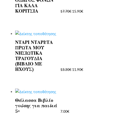
ΟΔΗΓΟΣ ΦΟΝΩΝ
Original
Η
ΓΙΑ ΚΑΛΑ
price
τρέχουσα
ΚΟΡΙΤΣΙΑ
17.70
€
15.90
€
was:
τιμή
17.70€.
είναι:
15.90€.
ΝΤΑΡΙ ΝΤΑΡΙ!ΤΑ
Original
Η
ΠΡΩΤΑ ΜΟΥ
price
τρέχουσα
ΝΗΣΙΩΤΙΚΑ
was:
τιμή
ΤΡΑΓΟΥΔΙΑ
13.30€.
είναι:
(ΒΙΒΛΙΟ ΜΕ
ΗΧΟΥΣ)
11.90€.
13.30
€
11.90
€
Θάλασσα Βιβλίο
γνώσης για παιδιά
5+
7.00
€