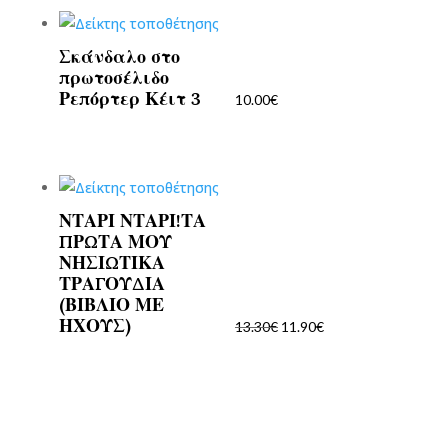
Σκάνδαλο στο
πρωτοσέλιδο
Ρεπόρτερ Κέιτ 3
10.00
€
ΝΤΑΡΙ ΝΤΑΡΙ!ΤΑ
Original
Η
ΠΡΩΤΑ ΜΟΥ
price
τρέχουσα
ΝΗΣΙΩΤΙΚΑ
was:
τιμή
ΤΡΑΓΟΥΔΙΑ
13.30€.
είναι:
(ΒΙΒΛΙΟ ΜΕ
ΗΧΟΥΣ)
11.90€.
13.30
€
11.90
€