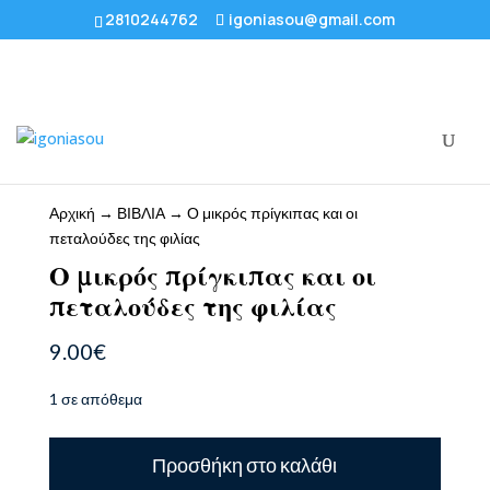
2810244762
igoniasou@gmail.com
Αρχική
→
ΒΙΒΛΙΑ
→ Ο μικρός πρίγκιπας και οι
πεταλούδες της φιλίας
Ο μικρός πρίγκιπας και οι
πεταλούδες της φιλίας
9.00
€
1 σε απόθεμα
Ο
Προσθήκη στο καλάθι
μικρός