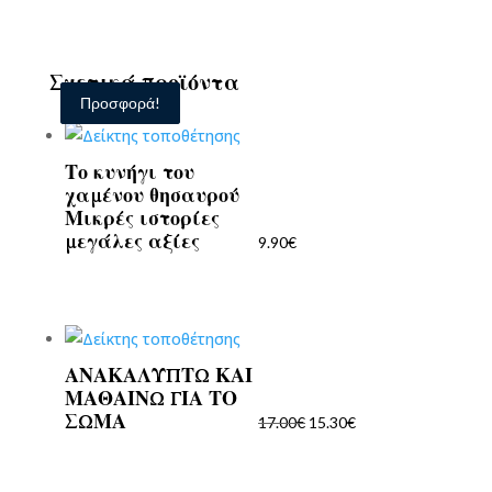
Σχετικά προϊόντα
Προσφορά!
Προσφορά!
Το κυνήγι του
χαμένου θησαυρού
Μικρές ιστορίες
μεγάλες αξίες
9.90
€
ΑΝΑΚΑΛΥΠΤΩ ΚΑΙ
Original
Η
ΜΑΘΑΙΝΩ ΓΙΑ ΤΟ
price
τρέχουσα
ΣΩΜΑ
17.00
€
15.30
€
was:
τιμή
17.00€.
είναι:
15.30€.