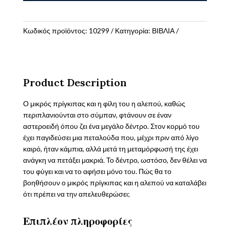
πρίγκιπας
και
οι
Κωδικός προϊόντος:
10299
Κατηγορία:
ΒΙΒΛΙΑ
πεταλούδες
της
φιλίας
ποσότητα
Product Description
Ο μικρός πρίγκιπας και η φίλη του η αλεπού, καθώς
περιπλανιούνται στο σύμπαν, φτάνουν σε έναν
αστεροειδή όπου ζει ένα μεγάλο δέντρο. Στον κορμό του
έχει παγιδεύσει μια πεταλούδα που, μέχρι πριν από λίγο
καιρό, ήταν κάμπια, αλλά μετά τη μεταμόρφωσή της έχει
ανάγκη να πετάξει μακριά. Το δέντρο, ωστόσο, δεν θέλει να
του φύγει και να το αφήσει μόνο του. Πώς θα το
βοηθήσουν ο μικρός πρίγκιπας και η αλεπού να καταλάβει
ότι πρέπει να την απελευθερώσει;
Επιπλέον πληροφορίες