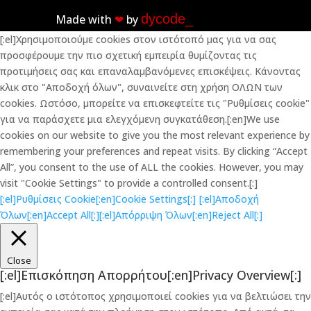
dycode_
Made with
❤︎
by
[:el]Χρησιμοποιούμε cookies στον ιστότοπό μας για να σας
προσφέρουμε την πιο σχετική εμπειρία θυμίζοντας τις
προτιμήσεις σας και επαναλαμβανόμενες επισκέψεις. Κάνοντας
κλικ στο "Αποδοχή όλων", συναινείτε στη χρήση ΟΛΩΝ των
cookies. Ωστόσο, μπορείτε να επισκεφτείτε τις "Ρυθμίσεις cookie"
για να παράσχετε μια ελεγχόμενη συγκατάθεση.[:en]We use
cookies on our website to give you the most relevant experience by
remembering your preferences and repeat visits. By clicking “Accept
All”, you consent to the use of ALL the cookies. However, you may
visit "Cookie Settings" to provide a controlled consent.[:]
[:el]Ρυθμίσεις Cookie[:en]Cookie Settings[:]
[:el]Αποδοχή
Όλων[:en]Accept All[:]
[:el]Απόρριψη Όλων[:en]Reject All[:]
Close
[:el]Επισκόπηση Απορρήτου[:en]Privacy Overview[:]
[:el]Αυτός ο ιστότοπος χρησιμοποιεί cookies για να βελτιώσει την