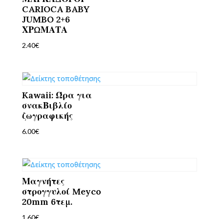
CARIOCA BABY
JUMBO 2+6
ΧΡΩΜΑΤΑ
2.40
€
Kawaii: Ώρα για
σνακΒιβλίο
ζωγραφικής
6.00
€
Μαγνήτες
στρογγυλοί Meyco
20mm 6τεμ.
1.60
€