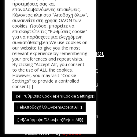
Προϊόντα
προτιμήσεις σας και
επαναλαμβανόμενες επισκέψεις.
Καλάθι
Κάνοντας κλικ στο "Αποδοχή όλων",
Επικοινωνία
συναινείτε στη χρήση ΟΛΩΝ των
cookies. Ωστόσο, μπορείτε να
επισκεφτείτε τις "Ρυθμίσεις cookie"
για να παράσχετε μια ελεγχόμενη
συγκατάθεση.[:en]We use cookies on
our website to give you the most
Χρήσιμοι Σύνδεσμοι
relevant experience by remembering
your preferences and repeat visits.
Τόποι Πληρωμής
By clicking “Accept All”, you consent
Τρόποι Επιστροφής
to the use of ALL the cookies.
However, you may visit "Cookie
Τρόποι Αποστολής
Settings" to provide a controlled
Πολιτική Απορρήτου
consent.[:]
Όροι Χρήσης
[:el]Ρυθμίσεις Cookie[:en]Cookie Settings[:]
[:el]Αποδοχή Όλων[:en]Accept All[:]
Copyright © 2026. All Rights Reserved
[:el]Απόρριψη Όλων[:en]Reject All[:]
dycode_
Made with
❤︎
by