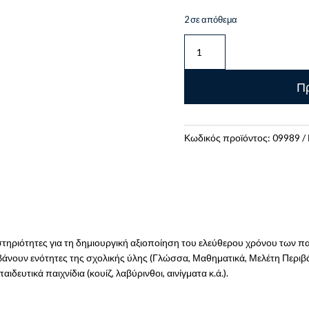
2 σε απόθεμα
ΩΡΑ
ΓΙΑ
ΔΙΑΚΟΠΕΣ!
Πρ
-
ΓΙΑ
ΠΑΙΔΙΑ
ΠΟΥ
Κωδικός προϊόντος:
09989
ΤΕΛΕΙΩΣΑΝ
ΤΗΝ
Α'
ΔΗΜΟΤΙΚΟΥ
(6-
7
τηριότητες για τη δημιουργική αξιοποίηση του ελεύθερου χρόνου των πα
ΕΤΩΝ)
άνουν ενότητες της σχολικής ύλης (Γλώσσα, Μαθηματικά, Μελέτη Περιβάλ
ποσότητα
δευτικά παιχνίδια (κουίζ, λαβύρινθοι, αινίγματα κ.ά.).