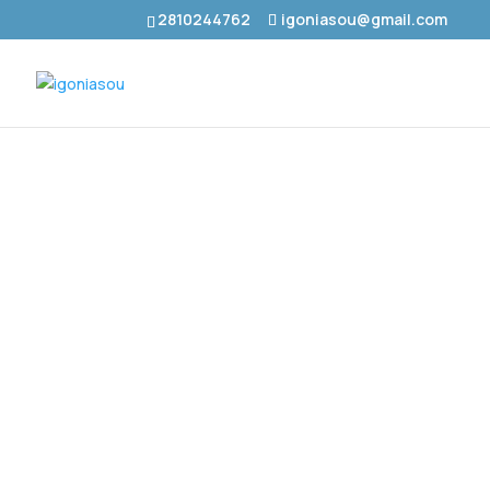
2810244762
igoniasou@gmail.com