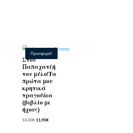
Προσφορά!
Στου
Παπαχατζή
τον μύλο!Τα
πρώτα μου
κρητικά
τραγούδια
(βιβλίο με
ήχους)
Original
Η
13.30
€
11.90
€
price
τρέχουσα