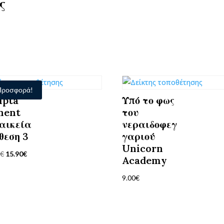
ς
Προσφορά!
ipta
Υπό το φως
nent
του
αικεία
νεραιδοφεγ
θεση 3
γαριού
Unicorn
Original
Η
0
€
15.90
€
Academy
price
τρέχουσα
9.00
€
was:
τιμή
17.70€.
είναι:
15.90€.