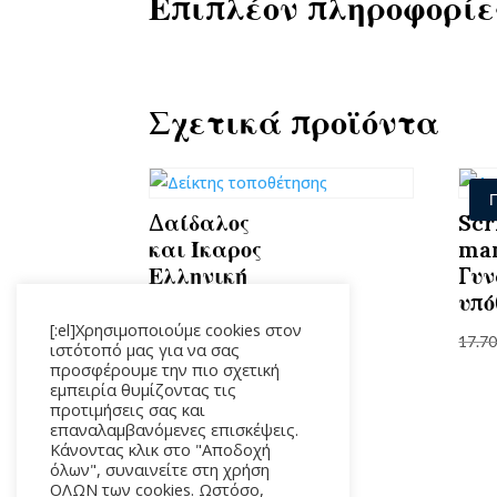
Επιπλέον πληροφορίε
Σχετικά προϊόντα
Δαίδαλος
Scr
και Ίκαρος
ma
Ελληνική
Γυν
Μυθολογία
υπό
[:el]Χρησιμοποιούμε cookies στον
6.80
€
17.7
ιστότοπό μας για να σας
προσφέρουμε την πιο σχετική
εμπειρία θυμίζοντας τις
προτιμήσεις σας και
επαναλαμβανόμενες επισκέψεις.
Κάνοντας κλικ στο "Αποδοχή
όλων", συναινείτε στη χρήση
ΟΛΩΝ των cookies. Ωστόσο,