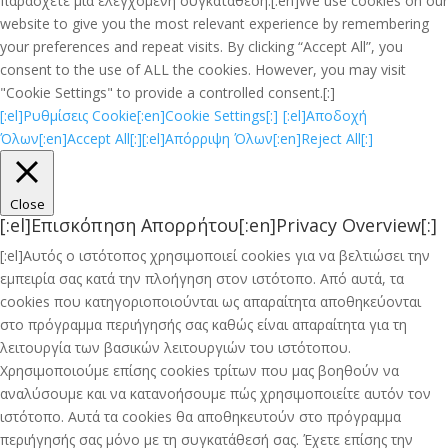
παράσχετε μια ελεγχόμενη συγκατάθεση.[:en]We use cookies on our
website to give you the most relevant experience by remembering
your preferences and repeat visits. By clicking “Accept All”, you
consent to the use of ALL the cookies. However, you may visit
"Cookie Settings" to provide a controlled consent.[:]
[:el]Ρυθμίσεις Cookie[:en]Cookie Settings[:]
[:el]Αποδοχή
Όλων[:en]Accept All[:]
[:el]Απόρριψη Όλων[:en]Reject All[:]
Close
[:el]Επισκόπηση Απορρήτου[:en]Privacy Overview[:]
[:el]Αυτός ο ιστότοπος χρησιμοποιεί cookies για να βελτιώσει την
εμπειρία σας κατά την πλοήγηση στον ιστότοπο. Από αυτά, τα
cookies που κατηγοριοποιούνται ως απαραίτητα αποθηκεύονται
στο πρόγραμμα περιήγησής σας καθώς είναι απαραίτητα για τη
λειτουργία των βασικών λειτουργιών του ιστότοπου.
Χρησιμοποιούμε επίσης cookies τρίτων που μας βοηθούν να
αναλύσουμε και να κατανοήσουμε πώς χρησιμοποιείτε αυτόν τον
ιστότοπο. Αυτά τα cookies θα αποθηκευτούν στο πρόγραμμα
περιήγησής σας μόνο με τη συγκατάθεσή σας. Έχετε επίσης την