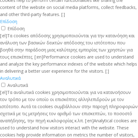
cookies help to perform certain functionalities like sharing the
content of the website on social media platforms, collect feedbacks,
and other third-party features. [:]
Επίδοση
Επίδοση
[:el]Τα cookies απόδοσης χρησιμοποιούνται για την κατανόηση και
ανάλυση των βασικών δεικτών απόδοσης του ιστότοπου που
βοηθά στην παράδοση μιας καλύτερης εμπειρίας των χρηστών για
τους επισκέπτες. [:en]Performance cookies are used to understand
and analyze the key performance indexes of the website which helps
in delivering a better user experience for the visitors. [:]
Αναλυτικά
Αναλυτικά
[:el]Τα αναλυτικά cookies χρησιμοποιούνται για να κατανοήσουν
τον τρόπο με τον οποίο οι επισκέπτες αλληλεπιδρούν με τον
ιστότοπο. Αυτά τα cookies συμβάλλουν στην παροχή πληροφοριών
σχετικά με τις μετρήσεις τον αριθμό των επισκεπτών, το ποσοστό
αναπήδησης, την πηγή κυκλοφορίας κ.λπ. [:en]Analytical cookies are
used to understand how visitors interact with the website. These
cookies help provide information on metrics the number of visitors,