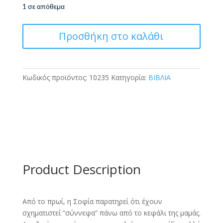
1 σε απόθεμα
Όταν
Προσθήκη στο καλάθι
η
καρδιά
μου
γεμίζει
Κωδικός προϊόντος:
10235
Κατηγορία:
ΒΙΒΛΙΑ
ποσότητα
Product Description
Από το πρωί, η Σοφία παρατηρεί ότι έχουν
σχηματιστεί “σύννεφα” πάνω από το κεφάλι της μαμάς.