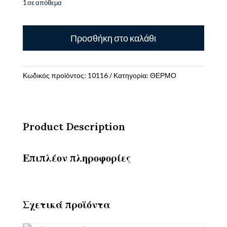
1 σε απόθεμα
Παγούρι
Προσθήκη στο καλάθι
Μεταλλικό
θερμός
με
καλαμάκι
Κωδικός προϊόντος:
10116
Κατηγορία:
ΘΕΡΜΟ
360ml
Primo
-
Urban
Product Description
Pink
Ion8
ποσότητα
Επιπλέον πληροφορίες
Σχετικά προϊόντα