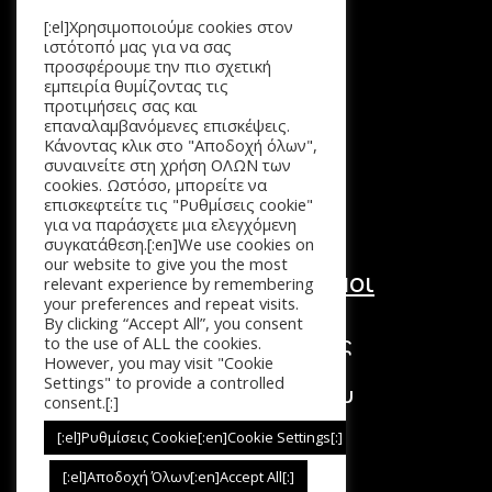
[:el]Χρησιμοποιούμε cookies στον
Μενού
ιστότοπό μας για να σας
προσφέρουμε την πιο σχετική
Αρχική
εμπειρία θυμίζοντας τις
Προϊόντα
προτιμήσεις σας και
επαναλαμβανόμενες επισκέψεις.
Καλάθι
Κάνοντας κλικ στο "Αποδοχή όλων",
Επικοινωνία
συναινείτε στη χρήση ΟΛΩΝ των
cookies. Ωστόσο, μπορείτε να
επισκεφτείτε τις "Ρυθμίσεις cookie"
για να παράσχετε μια ελεγχόμενη
συγκατάθεση.[:en]We use cookies on
our website to give you the most
Χρήσιμοι Σύνδεσμοι
relevant experience by remembering
your preferences and repeat visits.
Τόποι Πληρωμής
By clicking “Accept All”, you consent
Τρόποι Επιστροφής
to the use of ALL the cookies.
However, you may visit "Cookie
Τρόποι Αποστολής
Settings" to provide a controlled
Πολιτική Απορρήτου
consent.[:]
Όροι Χρήσης
[:el]Ρυθμίσεις Cookie[:en]Cookie Settings[:]
[:el]Αποδοχή Όλων[:en]Accept All[:]