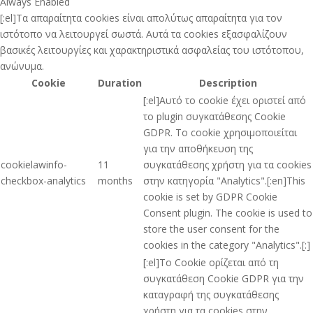
Always Enabled
[:el]Τα απαραίτητα cookies είναι απολύτως απαραίτητα για τον
ιστότοπο να λειτουργεί σωστά. Αυτά τα cookies εξασφαλίζουν
βασικές λειτουργίες και χαρακτηριστικά ασφαλείας του ιστότοπου,
ανώνυμα.
Cookie
Duration
Description
[:el]Αυτό το cookie έχει οριστεί από
το plugin συγκατάθεσης Cookie
GDPR. Το cookie χρησιμοποιείται
για την αποθήκευση της
cookielawinfo-
11
συγκατάθεσης χρήστη για τα cookies
checkbox-analytics
months
στην κατηγορία "Analytics".[:en]This
cookie is set by GDPR Cookie
Consent plugin. The cookie is used to
store the user consent for the
cookies in the category "Analytics".[:]
[:el]Το Cookie ορίζεται από τη
συγκατάθεση Cookie GDPR για την
καταγραφή της συγκατάθεσης
χρήστη για τα cookies στην