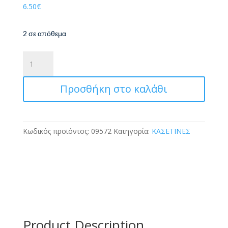
6.50
€
2 σε απόθεμα
Polo
Κασετίνα
Original
Προσθήκη στο καλάθι
Wallet
Degr
Μπορντώ/
Μαύρο
Κωδικός προϊόντος:
09572
Κατηγορία:
ΚΑΣΕΤΙΝΕΣ
ποσότητα
Product Description