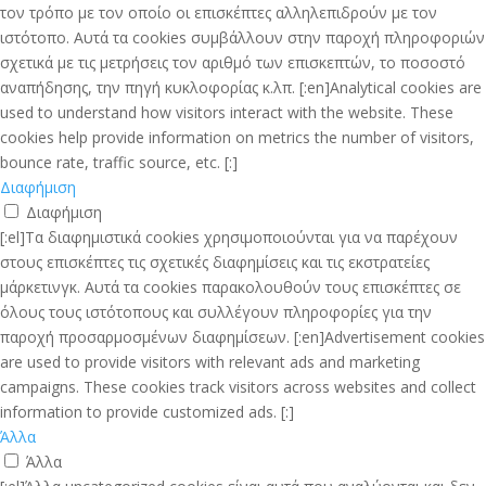
τον τρόπο με τον οποίο οι επισκέπτες αλληλεπιδρούν με τον
ιστότοπο. Αυτά τα cookies συμβάλλουν στην παροχή πληροφοριών
σχετικά με τις μετρήσεις τον αριθμό των επισκεπτών, το ποσοστό
αναπήδησης, την πηγή κυκλοφορίας κ.λπ. [:en]Analytical cookies are
used to understand how visitors interact with the website. These
cookies help provide information on metrics the number of visitors,
bounce rate, traffic source, etc. [:]
Διαφήμιση
Διαφήμιση
[:el]Τα διαφημιστικά cookies χρησιμοποιούνται για να παρέχουν
στους επισκέπτες τις σχετικές διαφημίσεις και τις εκστρατείες
μάρκετινγκ. Αυτά τα cookies παρακολουθούν τους επισκέπτες σε
όλους τους ιστότοπους και συλλέγουν πληροφορίες για την
παροχή προσαρμοσμένων διαφημίσεων. [:en]Advertisement cookies
are used to provide visitors with relevant ads and marketing
campaigns. These cookies track visitors across websites and collect
information to provide customized ads. [:]
Άλλα
Άλλα