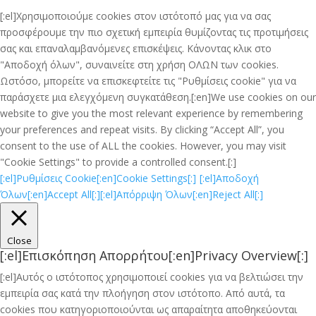
[:el]Χρησιμοποιούμε cookies στον ιστότοπό μας για να σας
προσφέρουμε την πιο σχετική εμπειρία θυμίζοντας τις προτιμήσεις
σας και επαναλαμβανόμενες επισκέψεις. Κάνοντας κλικ στο
"Αποδοχή όλων", συναινείτε στη χρήση ΟΛΩΝ των cookies.
Ωστόσο, μπορείτε να επισκεφτείτε τις "Ρυθμίσεις cookie" για να
παράσχετε μια ελεγχόμενη συγκατάθεση.[:en]We use cookies on our
website to give you the most relevant experience by remembering
your preferences and repeat visits. By clicking “Accept All”, you
consent to the use of ALL the cookies. However, you may visit
"Cookie Settings" to provide a controlled consent.[:]
[:el]Ρυθμίσεις Cookie[:en]Cookie Settings[:]
[:el]Αποδοχή
Όλων[:en]Accept All[:]
[:el]Απόρριψη Όλων[:en]Reject All[:]
Close
[:el]Επισκόπηση Απορρήτου[:en]Privacy Overview[:]
[:el]Αυτός ο ιστότοπος χρησιμοποιεί cookies για να βελτιώσει την
εμπειρία σας κατά την πλοήγηση στον ιστότοπο. Από αυτά, τα
cookies που κατηγοριοποιούνται ως απαραίτητα αποθηκεύονται