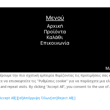
Μενού
Αρχική
Προϊόντα
Καλάθι
Επικοινωνία
M
φέρουμε την πιο σχετική εμπειρία θυμίζοντας τις προτιμήσεις σα
 να επισκεφτείτε τις "Ρυθμίσεις cookie" για να παράσχετε μια ελ
d repeat visits. By clicking “Accept All”, you consent to the use of
cept All[:]
[:el]Απόρριψη Όλων[:en]Reject All[:]