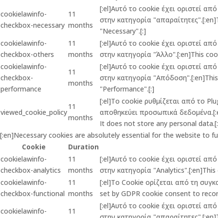
[:el]Αυτό το cookie έχει οριστεί α
cookielawinfo-
11
στην κατηγορία "απαραίτητες".[:en]Th
checkbox-necessary
months
"Necessary".[:]
cookielawinfo-
11
[:el]Αυτό το cookie έχει οριστεί α
checkbox-others
months
στην κατηγορία "Άλλο".[:en]This cook
cookielawinfo-
[:el]Αυτό το cookie έχει οριστεί α
11
checkbox-
στην κατηγορία "Απόδοση".[:en]This c
months
performance
"Performance".[:]
[:el]Το cookie ρυθμίζεται από το P
11
viewed_cookie_policy
αποθηκεύει προσωπικά δεδομένα.[:en]
months
It does not store any personal data.[:
[:en]Necessary cookies are absolutely essential for the website to f
Cookie
Duration
cookielawinfo-
11
[:el]Αυτό το cookie έχει οριστεί α
checkbox-analytics
months
στην κατηγορία "Analytics".[:en]This 
cookielawinfo-
11
[:el]Το Cookie ορίζεται από τη συγ
checkbox-functional
months
set by GDPR cookie consent to record
[:el]Αυτό το cookie έχει οριστεί α
cookielawinfo-
11
στην κατηγορία "απαραίτητες".[:en]Th