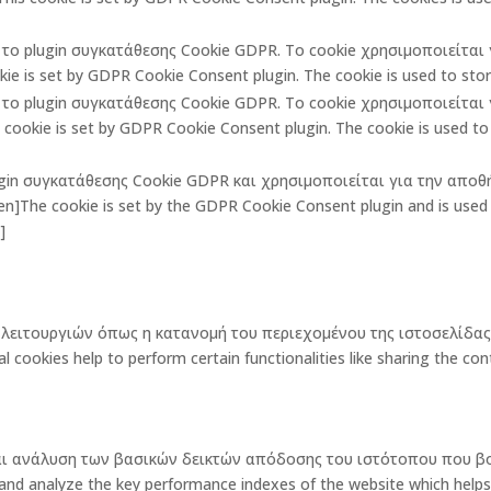
πό το plugin συγκατάθεσης Cookie GDPR. Το cookie χρησιμοποιείτα
ie is set by GDPR Cookie Consent plugin. The cookie is used to store
πό το plugin συγκατάθεσης Cookie GDPR. Το cookie χρησιμοποιείτα
ookie is set by GDPR Cookie Consent plugin. The cookie is used to 
lugin συγκατάθεσης Cookie GDPR και χρησιμοποιείται για την αποθ
The cookie is set by the GDPR Cookie Consent plugin and is used t
]
ων λειτουργιών όπως η κατανομή του περιεχομένου της ιστοσελίδ
okies help to perform certain functionalities like sharing the cont
και ανάλυση των βασικών δεικτών απόδοσης του ιστότοπου που β
 analyze the key performance indexes of the website which helps in d