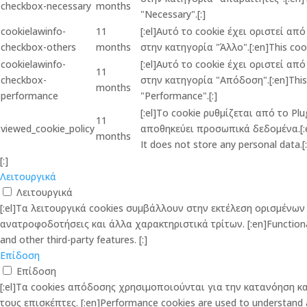
checkbox-necessary
months
"Necessary".[:]
cookielawinfo-
11
[:el]Αυτό το cookie έχει οριστεί α
checkbox-others
months
στην κατηγορία "Άλλο".[:en]This cook
cookielawinfo-
[:el]Αυτό το cookie έχει οριστεί α
11
checkbox-
στην κατηγορία "Απόδοση".[:en]This c
months
performance
"Performance".[:]
[:el]Το cookie ρυθμίζεται από το P
11
viewed_cookie_policy
αποθηκεύει προσωπικά δεδομένα.[:en]
months
It does not store any personal data.[:
[:]
Λειτουργικά
Λειτουργικά
[:el]Τα λειτουργικά cookies συμβάλλουν στην εκτέλεση ορισμέν
ανατροφοδοτήσεις και άλλα χαρακτηριστικά τρίτων. [:en]Functional co
and other third-party features. [:]
Επίδοση
Επίδοση
[:el]Τα cookies απόδοσης χρησιμοποιούνται για την κατανόηση 
τους επισκέπτες. [:en]Performance cookies are used to understand and