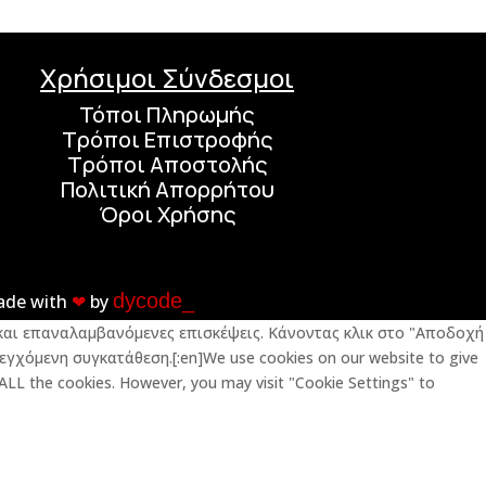
Χρήσιμοι Σύνδεσμοι
Τόποι Πληρωμής
Τρόποι Επιστροφής
Τρόποι Αποστολής
Πολιτική Απορρήτου
Όροι Χρήσης
dycode_
ade with
❤︎
by
ς και επαναλαμβανόμενες επισκέψεις. Κάνοντας κλικ στο "Αποδοχή
εγχόμενη συγκατάθεση.[:en]We use cookies on our website to give
 ALL the cookies. However, you may visit "Cookie Settings" to