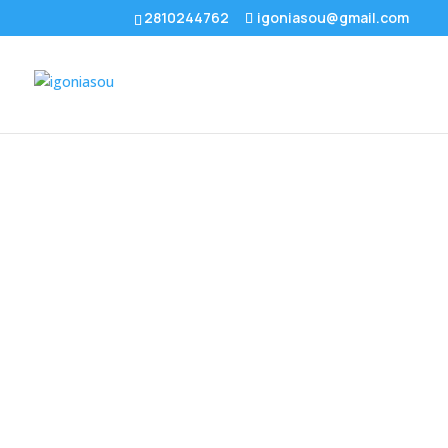
2810244762
igoniasou@gmail.com