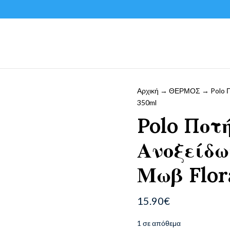
Αρχική
→
ΘΕΡΜΟΣ
→ Polo Π
350ml
Polo Ποτ
Ανοξείδω
Μωβ Flor
15.90
€
1 σε απόθεμα