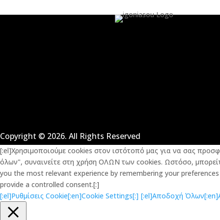
Copyright © 2026. All Rights Reserved
[:el]Χρησιμοποιούμε cookies στον ιστότοπό μας για να σας προσ
όλων", συναινείτε στη χρήση ΟΛΩΝ των cookies. Ωστόσο, μπορείτε
you the most relevant experience by remembering your preferences an
provide a controlled consent.[:]
[:el]Ρυθμίσεις Cookie[:en]Cookie Settings[:]
[:el]Αποδοχή Όλων[:en]Ac