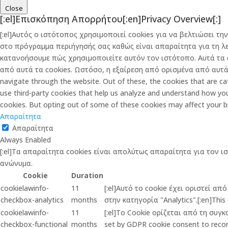
Close
[:el]Επισκόπηση Απορρήτου[:en]Privacy Overview[:]
[:el]Αυτός ο ιστότοπος χρησιμοποιεί cookies για να βελτιώσει 
στο πρόγραμμα περιήγησής σας καθώς είναι απαραίτητα για τη λ
κατανοήσουμε πώς χρησιμοποιείτε αυτόν τον ιστότοπο. Αυτά τα 
από αυτά τα cookies. Ωστόσο, η εξαίρεση από ορισμένα από αυτά τ
navigate through the website. Out of these, the cookies that are cat
use third-party cookies that help us analyze and understand how you
cookies. But opting out of some of these cookies may affect your b
Απαραίτητα
Απαραίτητα
Always Enabled
[:el]Τα απαραίτητα cookies είναι απολύτως απαραίτητα για τον ι
ανώνυμα.
Cookie
Duration
cookielawinfo-
11
[:el]Αυτό το cookie έχει οριστεί α
checkbox-analytics
months
στην κατηγορία "Analytics".[:en]This 
cookielawinfo-
11
[:el]Το Cookie ορίζεται από τη συγ
checkbox-functional
months
set by GDPR cookie consent to record