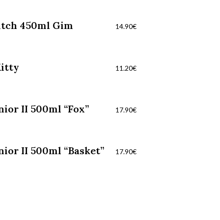
itch 450ml Gim
14.90
€
itty
11.20
€
nior II 500ml “Fox”
17.90
€
nior II 500ml “Basket”
17.90
€