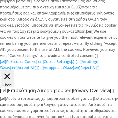
[:el]Χρησιμοποιούμε cookies στον ιστότοπό μας για να σας
προσφέρουμε την πιο σχετική εμπειρία θυμίζοντας τις
προτιμήσεις σας και επαναλαμβανόμενες επισκέψεις. Κάνοντας
κλικ στο "Αποδοχή όλων", συναινείτε στη χρήση ΟΛΩΝ των
cookies. Ωστόσο, μπορείτε να επισκεφτείτε τις "Ρυθμίσεις cookie"
για να παράσχετε μια ελεγχόμενη συγκατάθεση.[:en]We use
cookies on our website to give you the most relevant experience by
remembering your preferences and repeat visits. By clicking “Accept
All”, you consent to the use of ALL the cookies. However, you may
visit "Cookie Settings" to provide a controlled consent.[:]
[:el]Ρυθμίσεις Cookie[:en]Cookie Settings[:]
[:el]Αποδοχή
Όλων[:en]Accept All[:]
[:el]Απόρριψη Όλων[:en]Reject All[:]
Close
[:el]Επισκόπηση Απορρήτου[:en]Privacy Overview[:]
[:el]Αυτός ο ιστότοπος χρησιμοποιεί cookies για να βελτιώσει την
εμπειρία σας κατά την πλοήγηση στον ιστότοπο. Από αυτά, τα
cookies που κατηγοριοποιούνται ως απαραίτητα αποθηκεύονται
στο πρόγραμμα περιήγησής σας καθώς είναι απαραίτητα για τη