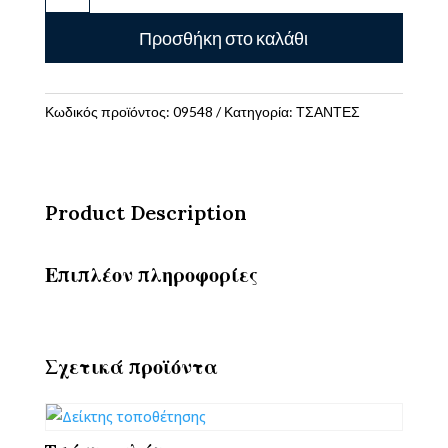
Original
Προσθήκη στο καλάθι
Double
Scarf
Black/Bordeaux-
Μαυρο/
Κωδικός προϊόντος:
09548
Κατηγορία:
ΤΣΑΝΤΕΣ
Μπορντω
ποσότητα
Product Description
Επιπλέον πληροφορίες
Σχετικά προϊόντα