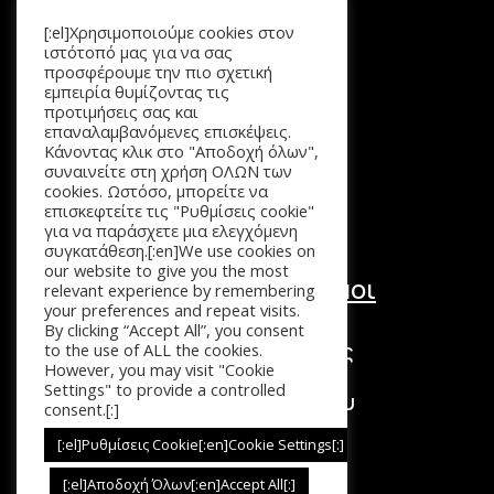
[:el]Χρησιμοποιούμε cookies στον
Μενού
ιστότοπό μας για να σας
προσφέρουμε την πιο σχετική
Αρχική
εμπειρία θυμίζοντας τις
Προϊόντα
προτιμήσεις σας και
επαναλαμβανόμενες επισκέψεις.
Καλάθι
Κάνοντας κλικ στο "Αποδοχή όλων",
Επικοινωνία
συναινείτε στη χρήση ΟΛΩΝ των
cookies. Ωστόσο, μπορείτε να
επισκεφτείτε τις "Ρυθμίσεις cookie"
για να παράσχετε μια ελεγχόμενη
συγκατάθεση.[:en]We use cookies on
our website to give you the most
Χρήσιμοι Σύνδεσμοι
relevant experience by remembering
your preferences and repeat visits.
Τόποι Πληρωμής
By clicking “Accept All”, you consent
Τρόποι Επιστροφής
to the use of ALL the cookies.
However, you may visit "Cookie
Τρόποι Αποστολής
Settings" to provide a controlled
Πολιτική Απορρήτου
consent.[:]
Όροι Χρήσης
[:el]Ρυθμίσεις Cookie[:en]Cookie Settings[:]
[:el]Αποδοχή Όλων[:en]Accept All[:]