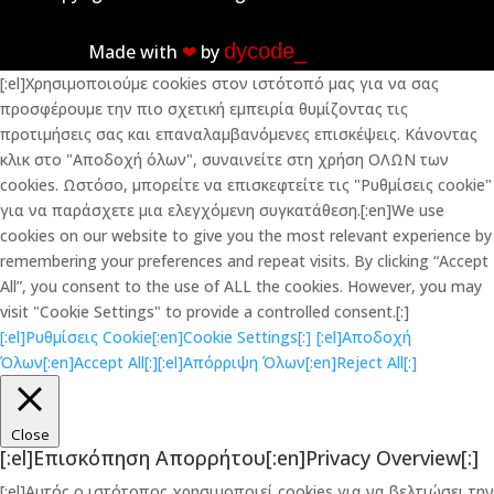
dycode_
Made with
❤︎
by
[:el]Χρησιμοποιούμε cookies στον ιστότοπό μας για να σας
προσφέρουμε την πιο σχετική εμπειρία θυμίζοντας τις
προτιμήσεις σας και επαναλαμβανόμενες επισκέψεις. Κάνοντας
κλικ στο "Αποδοχή όλων", συναινείτε στη χρήση ΟΛΩΝ των
cookies. Ωστόσο, μπορείτε να επισκεφτείτε τις "Ρυθμίσεις cookie"
για να παράσχετε μια ελεγχόμενη συγκατάθεση.[:en]We use
cookies on our website to give you the most relevant experience by
remembering your preferences and repeat visits. By clicking “Accept
All”, you consent to the use of ALL the cookies. However, you may
visit "Cookie Settings" to provide a controlled consent.[:]
[:el]Ρυθμίσεις Cookie[:en]Cookie Settings[:]
[:el]Αποδοχή
Όλων[:en]Accept All[:]
[:el]Απόρριψη Όλων[:en]Reject All[:]
Close
[:el]Επισκόπηση Απορρήτου[:en]Privacy Overview[:]
[:el]Αυτός ο ιστότοπος χρησιμοποιεί cookies για να βελτιώσει την