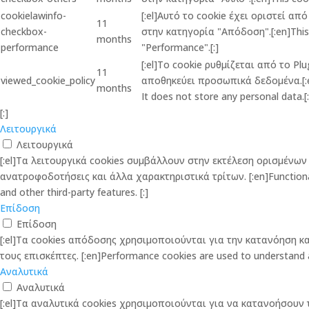
cookielawinfo-
[:el]Αυτό το cookie έχει οριστεί α
11
checkbox-
στην κατηγορία "Απόδοση".[:en]This c
months
performance
"Performance".[:]
[:el]Το cookie ρυθμίζεται από το P
11
viewed_cookie_policy
αποθηκεύει προσωπικά δεδομένα.[:en]
months
It does not store any personal data.[:
[:]
Λειτουργικά
Λειτουργικά
[:el]Τα λειτουργικά cookies συμβάλλουν στην εκτέλεση ορισμέν
ανατροφοδοτήσεις και άλλα χαρακτηριστικά τρίτων. [:en]Functional co
and other third-party features. [:]
Επίδοση
Επίδοση
[:el]Τα cookies απόδοσης χρησιμοποιούνται για την κατανόηση 
τους επισκέπτες. [:en]Performance cookies are used to understand and
Αναλυτικά
Αναλυτικά
[:el]Τα αναλυτικά cookies χρησιμοποιούνται για να κατανοήσου