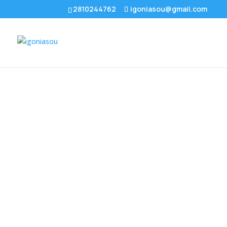
2810244762
igoniasou@gmail.com