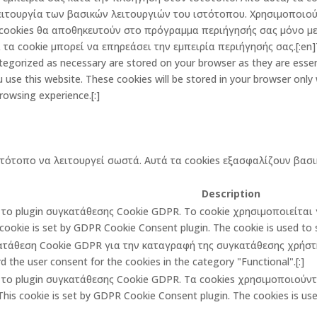
ειτουργία των βασικών λειτουργιών του ιστότοπου. Χρησιμοποιού
cookies θα αποθηκευτούν στο πρόγραμμα περιήγησής σας μόνο με 
α cookie μπορεί να επηρεάσει την εμπειρία περιήγησής σας.[:en]Th
egorized as necessary are stored on your browser as they are essenti
 use this website. These cookies will be stored in your browser only
rowsing experience.[:]
στότοπο να λειτουργεί σωστά. Αυτά τα cookies εξασφαλίζουν βασι
Description
πό το plugin συγκατάθεσης Cookie GDPR. Το cookie χρησιμοποιείτα
cookie is set by GDPR Cookie Consent plugin. The cookie is used to st
κατάθεση Cookie GDPR για την καταγραφή της συγκατάθεσης χρήστη 
 the user consent for the cookies in the category "Functional".[:]
πό το plugin συγκατάθεσης Cookie GDPR. Τα cookies χρησιμοποιούν
is cookie is set by GDPR Cookie Consent plugin. The cookies is used