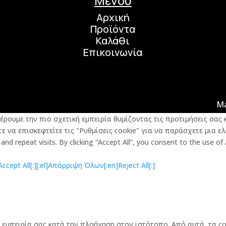
Μενού
Αρχική
Προϊόντα
Καλάθι
Επικοινωνία
M
φέρουμε την πιο σχετική εμπειρία θυμίζοντας τις προτιμήσεις σα
 να επισκεφτείτε τις "Ρυθμίσεις cookie" για να παράσχετε μια ελ
d repeat visits. By clicking “Accept All”, you consent to the use of
cept All[:]
[:el]Απόρριψη Όλων[:en]Reject All[:]
την εμπειρία σας κατά την πλοήγηση στον ιστότοπο. Από αυτά, τα