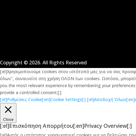
Copyright © 2026. All Rights Reserved
[:el]Χρησιμοποιούμε cookies στον ιστότοπό μας για να σας προσ
όλων", συναινείτε στη χρήση ΟΛΩΝ των cookies. Ωστόσο, μπορείτε
you the most relevant experience by remembering your preferences an
provide a controlled consent.[:]
[:el]Ρυθμίσεις Cookie[:en]Cookie Settings[:]
[:el]Αποδοχή Όλων[:en]Ac
Close
[:el]Επισκόπηση Απορρήτου[:en]Privacy Overview[:]
[:el]Αυτός ο ιστότοπος χρησιμοποιεί cookies για να βελτιώσει 