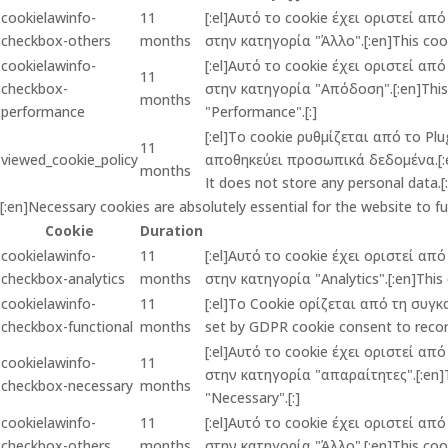
cookielawinfo-
11
[:el]Αυτό το cookie έχει οριστεί α
checkbox-others
months
στην κατηγορία "Άλλο".[:en]This cook
cookielawinfo-
[:el]Αυτό το cookie έχει οριστεί α
11
checkbox-
στην κατηγορία "Απόδοση".[:en]This c
months
performance
"Performance".[:]
[:el]Το cookie ρυθμίζεται από το P
11
viewed_cookie_policy
αποθηκεύει προσωπικά δεδομένα.[:en]
months
It does not store any personal data.[:
[:en]Necessary cookies are absolutely essential for the website to f
Cookie
Duration
cookielawinfo-
11
[:el]Αυτό το cookie έχει οριστεί α
checkbox-analytics
months
στην κατηγορία "Analytics".[:en]This 
cookielawinfo-
11
[:el]Το Cookie ορίζεται από τη συγ
checkbox-functional
months
set by GDPR cookie consent to record
[:el]Αυτό το cookie έχει οριστεί α
cookielawinfo-
11
στην κατηγορία "απαραίτητες".[:en]Th
checkbox-necessary
months
"Necessary".[:]
cookielawinfo-
11
[:el]Αυτό το cookie έχει οριστεί α
checkbox-others
months
στην κατηγορία "Άλλο".[:en]This cook