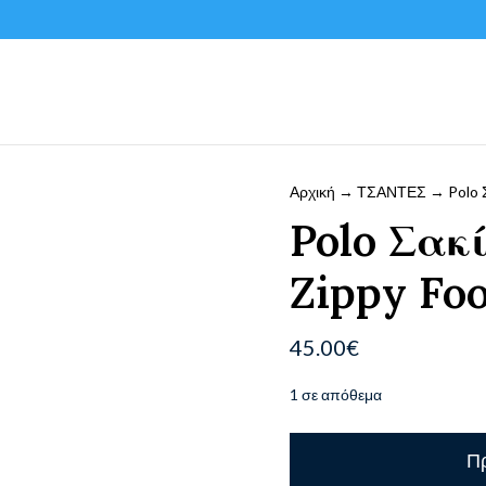
Αρχική
→
ΤΣΑΝΤΕΣ
→ Polo Σ
Polo Σακ
Zippy Foo
45.00
€
1 σε απόθεμα
Polo
Πρ
Σακίδιο