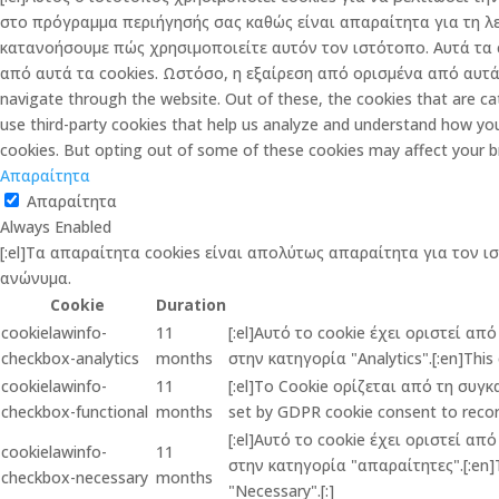
στο πρόγραμμα περιήγησής σας καθώς είναι απαραίτητα για τη λ
κατανοήσουμε πώς χρησιμοποιείτε αυτόν τον ιστότοπο. Αυτά τα 
από αυτά τα cookies. Ωστόσο, η εξαίρεση από ορισμένα από αυτά τ
navigate through the website. Out of these, the cookies that are cat
use third-party cookies that help us analyze and understand how you
cookies. But opting out of some of these cookies may affect your b
Απαραίτητα
Απαραίτητα
Always Enabled
[:el]Τα απαραίτητα cookies είναι απολύτως απαραίτητα για τον ι
ανώνυμα.
Cookie
Duration
cookielawinfo-
11
[:el]Αυτό το cookie έχει οριστεί α
checkbox-analytics
months
στην κατηγορία "Analytics".[:en]This 
cookielawinfo-
11
[:el]Το Cookie ορίζεται από τη συγ
checkbox-functional
months
set by GDPR cookie consent to record
[:el]Αυτό το cookie έχει οριστεί α
cookielawinfo-
11
στην κατηγορία "απαραίτητες".[:en]Th
checkbox-necessary
months
"Necessary".[:]