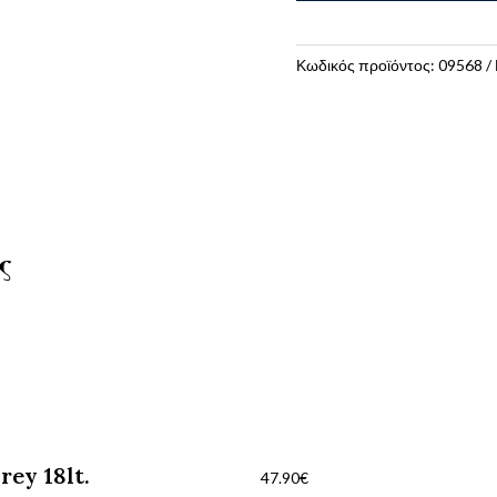
Πλάτης
Zippy
Football
Κωδικός προϊόντος:
09568
ποσότητα
ς
ey 18lt.
47.90
€