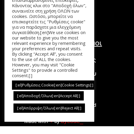
επαναλαμβανόμενες επισκέψεις.
Καλάθι
Κάνοντας κλικ στο "Αποδοχή όλων",
Επικοινωνία
συναινείτε στη χρήση ΟΛΩΝ των
cookies. Ωστόσο, μπορείτε να
επισκεφτείτε τις "Ρυθμίσεις cookie"
για να παράσχετε μια ελεγχόμενη
συγκατάθεση.[:en]We use cookies on
our website to give you the most
Χρήσιμοι Σύνδεσμοι
relevant experience by remembering
your preferences and repeat visits.
Τόποι Πληρωμής
By clicking “Accept All”, you consent
Τρόποι Επιστροφής
to the use of ALL the cookies.
However, you may visit "Cookie
Τρόποι Αποστολής
Settings" to provide a controlled
Πολιτική Απορρήτου
consent.[:]
Όροι Χρήσης
[:el]Ρυθμίσεις Cookie[:en]Cookie Settings[:]
[:el]Αποδοχή Όλων[:en]Accept All[:]
Copyright © 2026. All Rights Reserved
[:el]Απόρριψη Όλων[:en]Reject All[:]
dycode_
Made with
❤︎
by