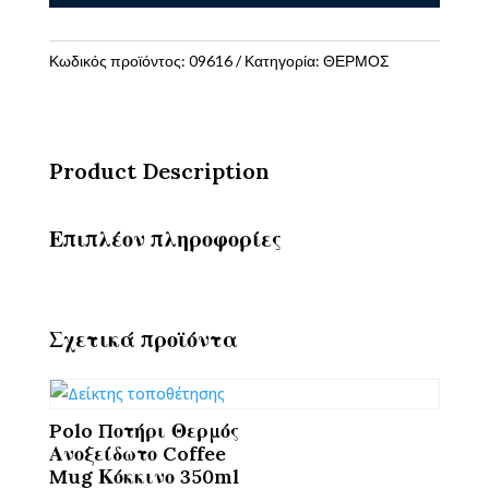
Stainless
Steel
Junior
Κωδικός προϊόντος:
09616
Κατηγορία:
ΘΕΡΜΟΣ
II
500ml
"Basket"
ποσότητα
Product Description
Επιπλέον πληροφορίες
Σχετικά προϊόντα
Polo Ποτήρι Θερμός
Ανοξείδωτο Coffee
Mug Κόκκινο 350ml