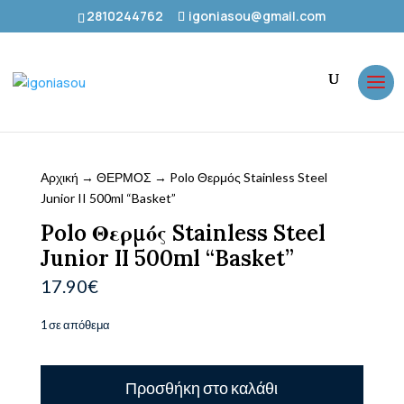
2810244762
igoniasou@gmail.com
Αρχική
→
ΘΕΡΜΟΣ
→ Polo Θερμός Stainless Steel
Junior II 500ml “Basket”
Polo Θερμός Stainless Steel
Junior II 500ml “Basket”
17.90
€
1 σε απόθεμα
Polo
Προσθήκη στο καλάθι
Θερμός