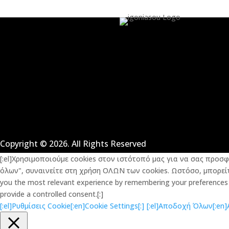
Copyright © 2026. All Rights Reserved
[:el]Χρησιμοποιούμε cookies στον ιστότοπό μας για να σας προσ
όλων", συναινείτε στη χρήση ΟΛΩΝ των cookies. Ωστόσο, μπορείτε
you the most relevant experience by remembering your preferences an
provide a controlled consent.[:]
[:el]Ρυθμίσεις Cookie[:en]Cookie Settings[:]
[:el]Αποδοχή Όλων[:en]Ac