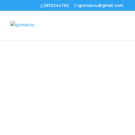
2810244762
igoniasou@gmail.com