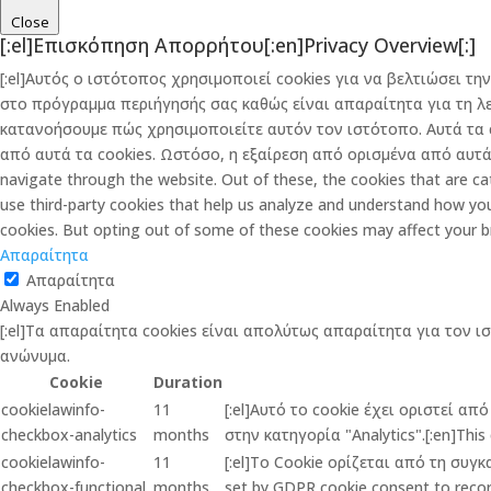
Close
[:el]Επισκόπηση Απορρήτου[:en]Privacy Overview[:]
[:el]Αυτός ο ιστότοπος χρησιμοποιεί cookies για να βελτιώσει 
στο πρόγραμμα περιήγησής σας καθώς είναι απαραίτητα για τη λ
κατανοήσουμε πώς χρησιμοποιείτε αυτόν τον ιστότοπο. Αυτά τα 
από αυτά τα cookies. Ωστόσο, η εξαίρεση από ορισμένα από αυτά τ
navigate through the website. Out of these, the cookies that are cat
use third-party cookies that help us analyze and understand how you
cookies. But opting out of some of these cookies may affect your b
Απαραίτητα
Απαραίτητα
Always Enabled
[:el]Τα απαραίτητα cookies είναι απολύτως απαραίτητα για τον ι
ανώνυμα.
Cookie
Duration
cookielawinfo-
11
[:el]Αυτό το cookie έχει οριστεί α
checkbox-analytics
months
στην κατηγορία "Analytics".[:en]This 
cookielawinfo-
11
[:el]Το Cookie ορίζεται από τη συγ
checkbox-functional
months
set by GDPR cookie consent to record