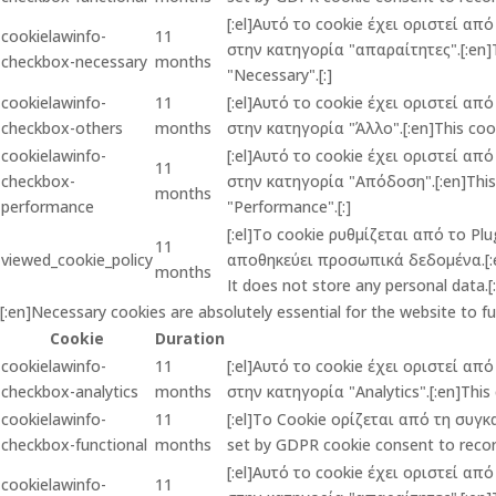
[:el]Αυτό το cookie έχει οριστεί α
cookielawinfo-
11
στην κατηγορία "απαραίτητες".[:en]Th
checkbox-necessary
months
"Necessary".[:]
cookielawinfo-
11
[:el]Αυτό το cookie έχει οριστεί α
checkbox-others
months
στην κατηγορία "Άλλο".[:en]This cook
cookielawinfo-
[:el]Αυτό το cookie έχει οριστεί α
11
checkbox-
στην κατηγορία "Απόδοση".[:en]This c
months
performance
"Performance".[:]
[:el]Το cookie ρυθμίζεται από το P
11
viewed_cookie_policy
αποθηκεύει προσωπικά δεδομένα.[:en]
months
It does not store any personal data.[:
[:en]Necessary cookies are absolutely essential for the website to f
Cookie
Duration
cookielawinfo-
11
[:el]Αυτό το cookie έχει οριστεί α
checkbox-analytics
months
στην κατηγορία "Analytics".[:en]This 
cookielawinfo-
11
[:el]Το Cookie ορίζεται από τη συγ
checkbox-functional
months
set by GDPR cookie consent to record
[:el]Αυτό το cookie έχει οριστεί α
cookielawinfo-
11