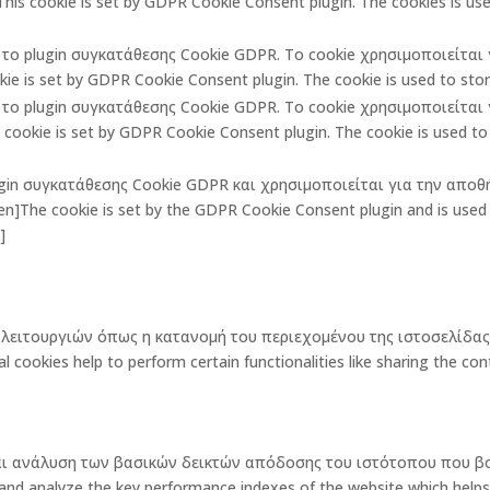
is cookie is set by GDPR Cookie Consent plugin. The cookies is used
πό το plugin συγκατάθεσης Cookie GDPR. Το cookie χρησιμοποιείτα
ie is set by GDPR Cookie Consent plugin. The cookie is used to store
πό το plugin συγκατάθεσης Cookie GDPR. Το cookie χρησιμοποιείτα
ookie is set by GDPR Cookie Consent plugin. The cookie is used to 
lugin συγκατάθεσης Cookie GDPR και χρησιμοποιείται για την αποθ
The cookie is set by the GDPR Cookie Consent plugin and is used t
]
ων λειτουργιών όπως η κατανομή του περιεχομένου της ιστοσελίδ
okies help to perform certain functionalities like sharing the cont
και ανάλυση των βασικών δεικτών απόδοσης του ιστότοπου που β
 analyze the key performance indexes of the website which helps in d