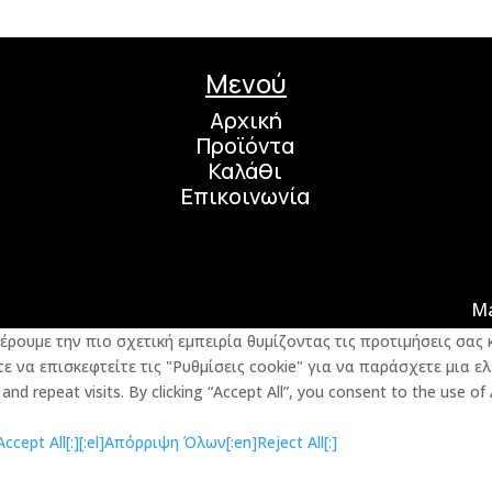
Μενού
Αρχική
Προϊόντα
Καλάθι
Επικοινωνία
M
φέρουμε την πιο σχετική εμπειρία θυμίζοντας τις προτιμήσεις σα
 να επισκεφτείτε τις "Ρυθμίσεις cookie" για να παράσχετε μια ελ
d repeat visits. By clicking “Accept All”, you consent to the use of
cept All[:]
[:el]Απόρριψη Όλων[:en]Reject All[:]