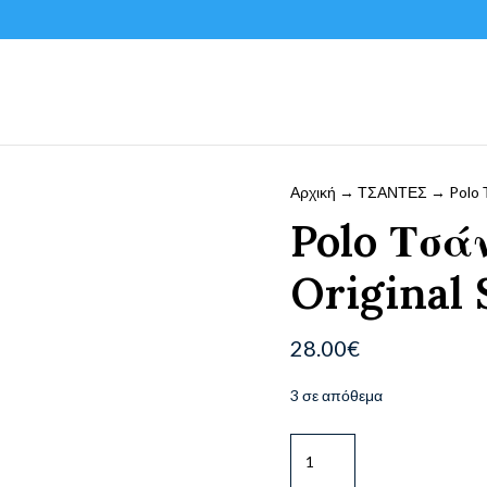
Αρχική
→
ΤΣΑΝΤΕΣ
→ Polo Τ
Polo Τσά
Original 
28.00
€
3 σε απόθεμα
Polo
Τσάντα