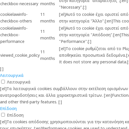
στην κατηγορία "απαραίτητες".[:en]Th
checkbox-necessary
months
"Necessary".[:]
cookielawinfo-
11
[:el]Αυτό το cookie έχει οριστεί α
checkbox-others
months
στην κατηγορία "Άλλο".[:en]This cook
cookielawinfo-
[:el]Αυτό το cookie έχει οριστεί α
11
checkbox-
στην κατηγορία "Απόδοση".[:en]This c
months
performance
"Performance".[:]
[:el]Το cookie ρυθμίζεται από το P
11
viewed_cookie_policy
αποθηκεύει προσωπικά δεδομένα.[:en]
months
It does not store any personal data.[:
[:]
Λειτουργικά
Λειτουργικά
[:el]Τα λειτουργικά cookies συμβάλλουν στην εκτέλεση ορισμέν
ανατροφοδοτήσεις και άλλα χαρακτηριστικά τρίτων. [:en]Functional co
and other third-party features. [:]
Επίδοση
Επίδοση
[:el]Τα cookies απόδοσης χρησιμοποιούνται για την κατανόηση 
τους επισκέπτες. [:en]Performance cookies are used to understand and