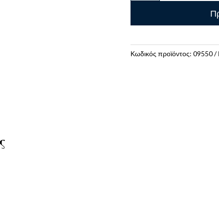
Πλάτης
Πρ
Original
Scarf
Κόκκινο
ποσότητα
Κωδικός προϊόντος:
09550
ς