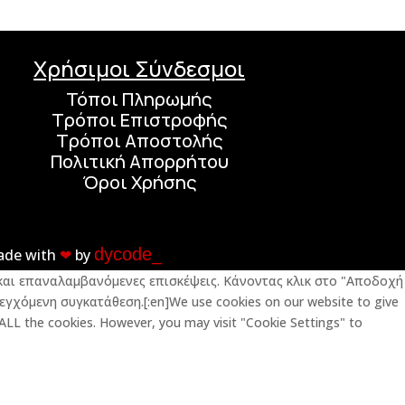
Χρήσιμοι Σύνδεσμοι
Τόποι Πληρωμής
Τρόποι Επιστροφής
Τρόποι Αποστολής
Πολιτική Απορρήτου
Όροι Χρήσης
dycode_
ade with
❤︎
by
ς και επαναλαμβανόμενες επισκέψεις. Κάνοντας κλικ στο "Αποδοχή
εγχόμενη συγκατάθεση.[:en]We use cookies on our website to give
 ALL the cookies. However, you may visit "Cookie Settings" to