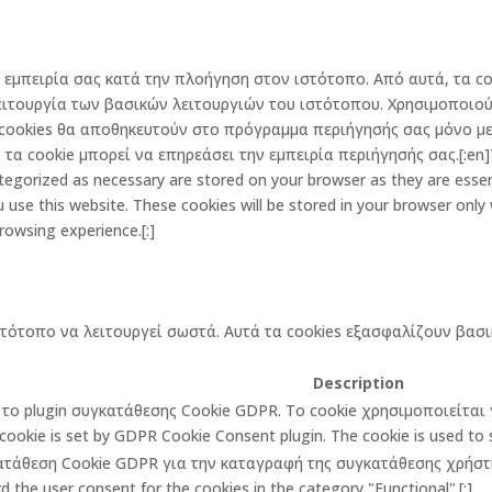
την εμπειρία σας κατά την πλοήγηση στον ιστότοπο. Από αυτά, τα
ειτουργία των βασικών λειτουργιών του ιστότοπου. Χρησιμοποιού
cookies θα αποθηκευτούν στο πρόγραμμα περιήγησής σας μόνο με 
α cookie μπορεί να επηρεάσει την εμπειρία περιήγησής σας.[:en]Th
egorized as necessary are stored on your browser as they are essenti
 use this website. These cookies will be stored in your browser only
rowsing experience.[:]
στότοπο να λειτουργεί σωστά. Αυτά τα cookies εξασφαλίζουν βασι
Description
πό το plugin συγκατάθεσης Cookie GDPR. Το cookie χρησιμοποιείτα
cookie is set by GDPR Cookie Consent plugin. The cookie is used to st
κατάθεση Cookie GDPR για την καταγραφή της συγκατάθεσης χρήστη 
 the user consent for the cookies in the category "Functional".[:]