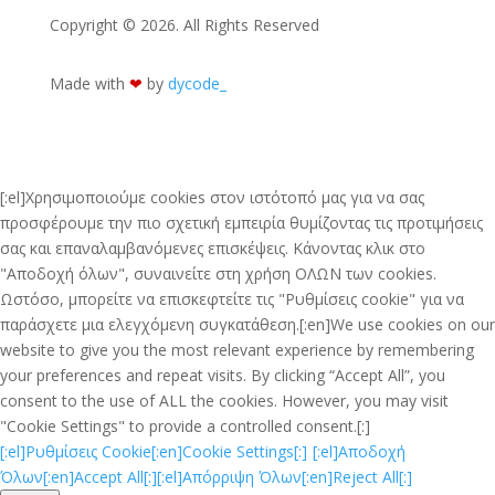
Copyright © 2026. All Rights Reserved
Made with
❤︎
by
dycode_
[:el]Χρησιμοποιούμε cookies στον ιστότοπό μας για να σας
προσφέρουμε την πιο σχετική εμπειρία θυμίζοντας τις προτιμήσεις
σας και επαναλαμβανόμενες επισκέψεις. Κάνοντας κλικ στο
"Αποδοχή όλων", συναινείτε στη χρήση ΟΛΩΝ των cookies.
Ωστόσο, μπορείτε να επισκεφτείτε τις "Ρυθμίσεις cookie" για να
παράσχετε μια ελεγχόμενη συγκατάθεση.[:en]We use cookies on our
website to give you the most relevant experience by remembering
your preferences and repeat visits. By clicking “Accept All”, you
consent to the use of ALL the cookies. However, you may visit
"Cookie Settings" to provide a controlled consent.[:]
[:el]Ρυθμίσεις Cookie[:en]Cookie Settings[:]
[:el]Αποδοχή
Όλων[:en]Accept All[:]
[:el]Απόρριψη Όλων[:en]Reject All[:]