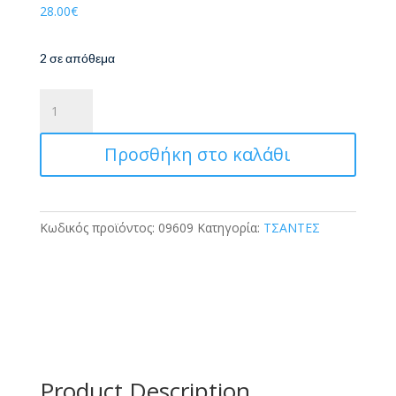
28.00
€
2 σε απόθεμα
Polo
Τσάντα
Πλάτης
Προσθήκη στο καλάθι
Original
Scarf
Σάπιο
Μήλο
Κωδικός προϊόντος:
09609
Κατηγορία:
ΤΣΑΝΤΕΣ
/
Ρόζ
ποσότητα
Product Description