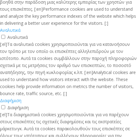
βοηθά στην παράδοση μιας καλύτερης εμπειρίας των χρηστών για
τους επισκέπτες. [:en]Performance cookies are used to understand
and analyze the key performance indexes of the website which helps
in delivering a better user experience for the visitors. [:]
Αναλυτικά
Αναλυτικά
[:el]Τα αναλυτικά cookies χρησιμοποιούνται για να κατανοήσουν
τον τρόπο με τον οποίο οι επισκέπτες αλληλεπιδρούν με τον
ιστότοπο. Αυτά τα cookies συμβάλλουν στην παροχή πληροφοριών
σχετικά με τις μετρήσεις τον αριθμό των επισκεπτών, το ποσοστό
αναπήδησης, την πηγή κυκλοφορίας κ.λπ. [:en]Analytical cookies are
used to understand how visitors interact with the website. These
cookies help provide information on metrics the number of visitors,
bounce rate, traffic source, etc. [:]
Διαφήμιση
Διαφήμιση
[:el]Τα διαφημιστικά cookies χρησιμοποιούνται για να παρέχουν
στους επισκέπτες τις σχετικές διαφημίσεις και τις εκστρατείες
μάρκετινγκ. Αυτά τα cookies παρακολουθούν τους επισκέπτες σε
όλους τους ιστότοπους και συλλέγουν πληροφορίες για την