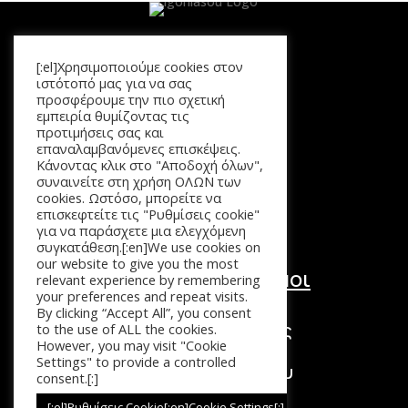
[:el]Χρησιμοποιούμε cookies στον
Μενού
ιστότοπό μας για να σας
προσφέρουμε την πιο σχετική
Αρχική
εμπειρία θυμίζοντας τις
Προϊόντα
προτιμήσεις σας και
επαναλαμβανόμενες επισκέψεις.
Καλάθι
Κάνοντας κλικ στο "Αποδοχή όλων",
Επικοινωνία
συναινείτε στη χρήση ΟΛΩΝ των
cookies. Ωστόσο, μπορείτε να
επισκεφτείτε τις "Ρυθμίσεις cookie"
για να παράσχετε μια ελεγχόμενη
συγκατάθεση.[:en]We use cookies on
our website to give you the most
Χρήσιμοι Σύνδεσμοι
relevant experience by remembering
your preferences and repeat visits.
Τόποι Πληρωμής
By clicking “Accept All”, you consent
Τρόποι Επιστροφής
to the use of ALL the cookies.
However, you may visit "Cookie
Τρόποι Αποστολής
Settings" to provide a controlled
Πολιτική Απορρήτου
consent.[:]
Όροι Χρήσης
[:el]Ρυθμίσεις Cookie[:en]Cookie Settings[:]