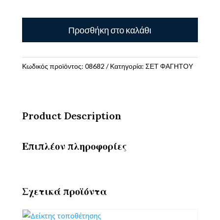
ΠΟΤΗΡΙ
Προσθήκη στο καλάθι
ΑΝΟΞΕΙΔΩΤΟ
ΘΕΡΜΟΣ
1.200ML
ΜΕ
Κωδικός προϊόντος:
08682
Κατηγορία:
ΣΕΤ ΦΑΓΗΤΟΥ
ΚΑΛΑΜΑΚΙ
27Χ10Χ7.5ΕΚ
MUST
TEAM
Product Description
ΜΑΥΡΟ
ποσότητα
Επιπλέον πληροφορίες
Σχετικά προϊόντα